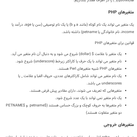
ها(quotes)(") را در اطراف مقدار بگذاریم.
متغیرهای PHP
یک متغیر می تواند یک نام کوتاه (مانند a و b) یا یک نام توصیفی (سن یا age، درآمد یا
income، نام خانوادگی یا petname) داشته باشد.
قوانین برای متغیرهای PHP
یک متغیر با علامت $ (dollar) شروع می شود و به دنبال آن نام متغیر می آید.
نام متغیر می تواند با یک حرف یا کاراکتر زیرخط (underscore) شروع شود.
متغیرهای PHP شبیه متغیرهای Perl هستند.
یک نام متغیر می تواند شامل کاراکترهای عددی، حروف الفبا و علامت _ یا
underscores می باشد.
متغیرهایی که تعریف می شوند، دارای مقادیر پیش فرض هستند.
یک نام متغیر نمی تواند با یک عدد شروع شود.
نام متغیرها به حروف کوچک و بزرگ حساس هستند ($petname و $PETNAME
دو متغیر متفاوت هستند)
متغیرهای خروجی