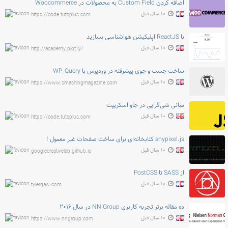
اضافه کردن Custom Field به محصولات در Woocommerce
۱۰ سال قبل
https://code.tutsplus.com
با ReactJS اپلیکیشن هواشناسی بسازید
۱۰ سال قبل
http://academy.plot.ly/
ساخت جست و جوی پیشرفته در وردپرس با WP_Query
۱۰ سال قبل
https://www.smashingmagazine.com
مبانی شی‌گرایی در جاوااسکریپت
۱۰ سال قبل
https://code.tutsplus.com
anypixel.js کتابخانه‌ای برای ساخت صفحات غیر معمول !
۱۰ سال قبل
googlecreativelab.github.io
از SASS تا PostCSS
۱۰ سال قبل
tylergaw.com
ده مقاله برتر تجربه کاربری NN Group در سال ۲۰۱۶
۱۰ سال قبل
https://www.nngroup.com