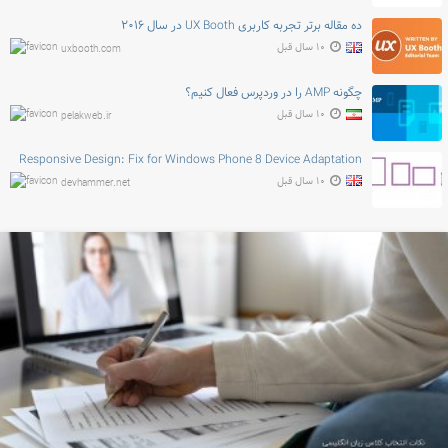
ده مقاله برتر تجربه کاربری UX Booth در سال ۲۰۱۶
۱۰ سال قبل
uxbooth.com
چگونه AMP را در وردپرس فعال کنیم؟
۱۰ سال قبل
pelakweb.ir
Responsive Design: Fix for Windows Phone 8 Device Adaptation
۱۰ سال قبل
devhammer.net