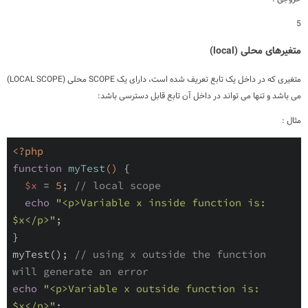
5
متغیرهای محلی (local)
متغیری که در داخل یک تابع تعریف شده است، دارای یک SCOPE محلی (LOCAL SCOPE)
می باشد و تنها می تواند در داخل آن تابع قابل دسترسی باشد:
مثال :
<?php
function
myTest
()
{ 

$x
 = 
5
; 
// local scope 
echo
"<p>Variable x inside function is: 
$x</p>"
; 

} 

myTest(); 
// using x outside the function 
will generate an error 
echo
"<p>Variable x outside function is: 
$x</p>"