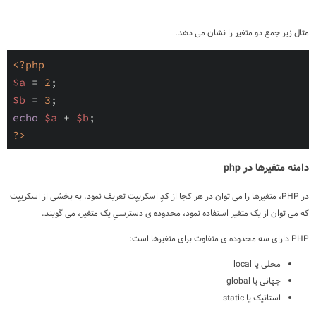
مثال زیر جمع دو متغیر را نشان می دهد.
<?php
$a
 = 
2
$b
 = 
3
echo
$a
 + 
$b
?>
دامنه متغیرها در php
در PHP، متغیرها را می توان در هر کجا از کدِ اسکریپت تعریف نمود. به بخشی از اسکریپت
که می توان از یک متغیر استفاده نمود، محدوده ی دسترسیِ یک متغیر، می گویند.
PHP دارای سه محدوده ی متفاوت برای متغیرها است:
محلی یا local
جهانی یا global
استاتیک یا static