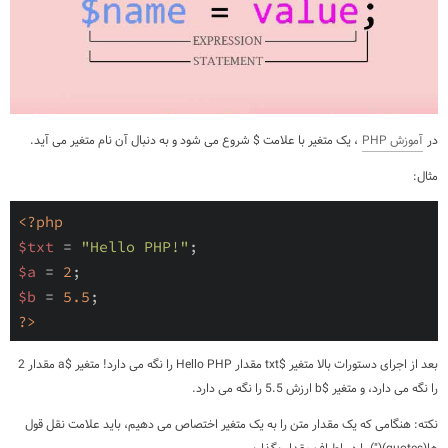
در
آموزش PHP
، یک متغیر با علامت $ شروع می شود و به دنبال آن نام متغیر می آید.
مثال:
<?php
$txt
 = 
"Hello PHP!"
$a
 = 
2
$b
 = 
5.5
?>
بعد از اجرای دستورات بالا متغیر $txt مقدار Hello PHP را نگه می دارد! متغیر $a مقدار 2
را نگه می دارد، و متغیر $b ارزش 5.5 را نگه می دارد.
نکته: هنگامی که یک مقدار متن را به یک متغیر اختصاص می دهیم، باید علامت نقل قول