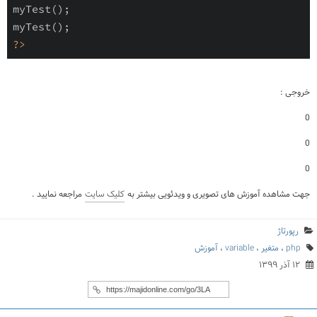
myTest();

?>
خروجی :
0
0
0
جهت مشاهده آموزش های تصویری و ویدئویی بیشتر به
کلیک سایت
مراجعه نمایید .
رپورتاژ
php
،
متغیر
،
variable
،
آموزش
۱۲ آذر ۱۳۹۹