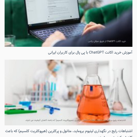
آموزش خرید اکانت ChatGPT با پی پال برای کاربران ایرانی
اشتباهات رایج در نگهداری لیتیوم بروماید، متانول و پرکلرین (هیپوکلریت کلسیم) که باعث