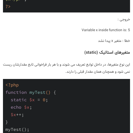
?>
خروجی :
Variable x inside function is: 5
خطا : متغیر x پیدا نشد
متغیرهای استاتیک (static)
این نوع متغیرها، در داخل توابع تعریف می شوند و با هر بار فراخوانی تابع مقدارشان ریست
نمی شود و همچنان همان مقدار قبلی را دارند.
<?php
function
myTest
()
{

static
$x
 = 
0
;

echo
$x
;

$x
++;

}

myTest();
