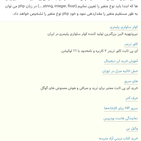
ها که ابتدا باید نوع متغیر را تعیین نماییم (string, integer, float, …) در زبان php می توان
به طور مستقیم متغیر را مقداردهی نمود و خودِ php نوع متغیر را تشخیص خواهد داد.
کولر سلولزی پلیمری
نیروتهویه البرز بزرگترین تولید کننده کولر سلولزی پلیمری در ایران
کاور تریدر
آی پی ثابت کاور تریدر ۲ کاربره و نامحدود با 11 لوکیشن
آموزش خرید ارز دیجیتال
حمل اثاثیه منزل در تهران
های سرور
خرید آی پی ثابت معتبر برای ترید و صرافی و هوش مصنوعی های گوگل
حرف آخر
سرور HP برای کارخانه‌ها
نمایندگی هاست وردپرس
وکیل بی
خرید کتاب درسی آزاد مدرسه