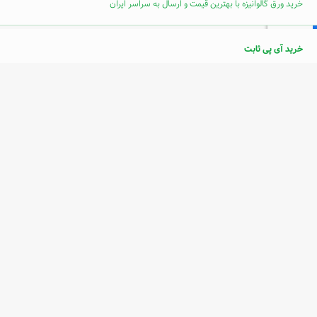
خرید ورق گالوانیزه با بهترین قیمت و ارسال به سراسر ایران
خرید آی پی ثابت
سرامیک دست ساز
پله برقی
خرید فالوور اینستاگرام
فالووریاب: خرید فالوور واقعی و فوری اینستاگرام - تبلیغات در اینستاگرام
خرید سرور استوک hp
دوره طراحی سایت مشهد
بهترین دوره آموزش تخصصی طراحی سایت وردپرسی و سئو در مشهد