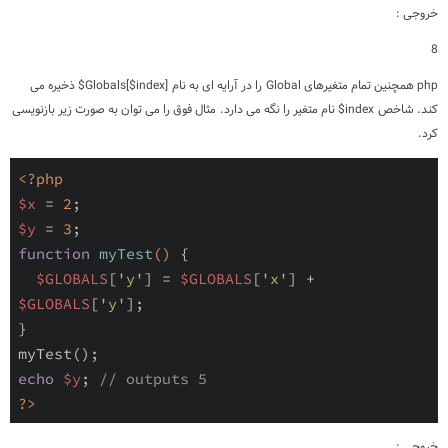
خروجی :
8
php همچنین تمام متغیرهای Global را در آرایه ای به نام [Globals[$index$ ذخیره می
کند. شاخص index$ نام متغیر را نگه می دارد. مثال فوق را می توان به صورت زیر بازنویسی
کرد.
<?php
$x
 = 
2
$y
 = 
3
function
myTest
()
{

$GLOBALS
[
'y'
] = 
$GLOBALS
[
'x'
] + 
$GLOBALS
[
'y'
];

}

echo
$y
; 
// outputs 5
?>
خروجی :