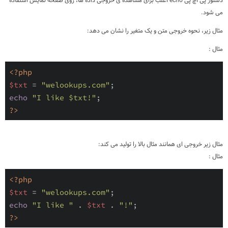
دستور پی اچ پی echo اغلب برای مشاهده ی خروجی داده ها، روی صفحه نمایش استفاده
می شود.
مثال زیر، نحوه خروجی متن و یک متغیر را نشان می دهد:
مثال :
<?php
$txt
 = 
"welookups.com"
echo
"I like $txt!"
?>
مثال زیر خروجی ای همانند مثال بالا را تولید می کند:
مثال :
<?php
$txt
 = 
"welookups.com"
echo
"I like "
 . 
$txt
 . 
"!"
?>