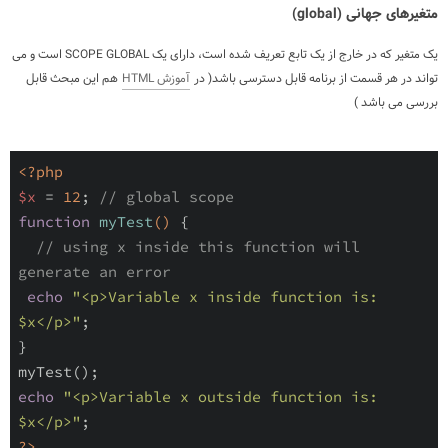
متغیرهای جهانی (global)
یک متغیر که در خارج از یک تابع تعریف شده است، دارای یک SCOPE GLOBAL است و می
تواند در هر قسمت از برنامه قابل دسترسی باشد( در
آموزش HTML
هم این مبحث قابل
بررسی می باشد )
<?php
$x
 = 
12
; 
// global scope 
function
myTest
()
{

// using x inside this function will 
generate an error 
echo
"<p>Variable x inside function is: 
$x</p>"
;

}

echo
"<p>Variable x outside function is: 
$x</p>"
?>