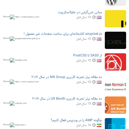
مبانی شی‌گرایی در جاوااسکریپت
10 سال قبل
https://code.tutsplus.com
anypixel.js کتابخانه‌ای برای ساخت صفحات غیر معمول !
10 سال قبل
googlecreativelab.github.io
از SASS تا PostCSS
10 سال قبل
tylergaw.com
ده مقاله برتر تجربه کاربری NN Group در سال ۲۰۱۶
10 سال قبل
https://www.nngroup.com
ده مقاله برتر تجربه کاربری UX Booth در سال ۲۰۱۶
10 سال قبل
uxbooth.com
چگونه AMP را در وردپرس فعال کنیم؟
10 سال قبل
pelakweb.ir