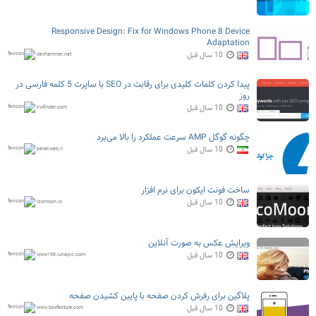
Responsive Design: Fix for Windows Phone 8 Device
Adaptation
10 سال قبل
devhammer.net
پیدا کردن کلمات کلیدی برای رقابت در SEO با ساپرت 5 کلمه فارسی در
روز
10 سال قبل
kwfinder.com
چگونه گوگل AMP سرعت عملکرد را بالا می‌برد
10 سال قبل
pelakweb.ir
ساخت فونت ایکون برای نرم افزار
10 سال قبل
icomoon.io
ویرایش عکس به صورت آنلاین
10 سال قبل
www196.lunapic.com
پلاگین برای رفرش کردن صفحه با پایین کشیدن صفحه
10 سال قبل
www.boxfactura.com