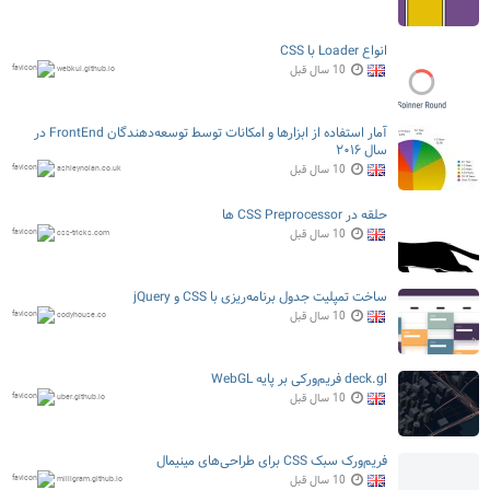
انواع Loader با CSS
10 سال قبل
webkul.github.io
آمار استفاده از ابزار‌ها و امکانات توسط توسعه‌دهندگان FrontEnd در
سال ۲۰۱۶
10 سال قبل
ashleynolan.co.uk
حلقه در CSS Preprocessor ها
10 سال قبل
css-tricks.com
ساخت تمپلیت جدول برنامه‌ریزی با CSS و jQuery
10 سال قبل
codyhouse.co
deck.gl فریم‌ورکی بر پایه WebGL
10 سال قبل
uber.github.io
فریم‌ورک سبک CSS برای طراحی‌های مینیمال
10 سال قبل
milligram.github.io