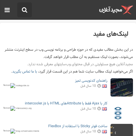
لینک‌های مفید
در این بخش مطالب مفیدی که در حوزه طراحی و برنامه نویسی وب در سطح اینترنت منتشر
می‌شوند، بصورت لینک مستقیم به آن مطلب قرار خواهد گرفت.
مجیدآنلاین هیچ مسئولیتی در قبال محتوای وب‌سایتهای معرفی شده ندارد.
اگر می‌خواهید لینک مطالب سایت شما هم در این قسمت قرار گیرد،
با ما تماس بگیرید
.
راهنمای کدنویسی تمیز
10 سال قبل
codeguide.co
کار با Ajax فقط با Attributeهای HTML با intercooler.js
10 سال قبل
intercoolerjs.org
ساخت فوتر Sticky با استفاده از FlexBox
10 سال قبل
blog.schoenwald.media