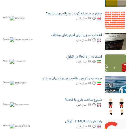
چطوری سیستم گرید ریسپانسیو بسازیم؟
10 سال قبل
zellwk.com
انتخاب تم زیبا برای ادیتورهای مختلف
10 سال قبل
daylerees.github.io
استفاده از Redis در لاراول
10 سال قبل
pelakweb.ir
برچسب وردپرس مناسب برای کاربران و سئو
10 سال قبل
pelakweb.ir
شروع ساخت بازی با React
10 سال قبل
formidable.com
راهنمای HTML/CSS گوگل
10 سال قبل
google.github.io