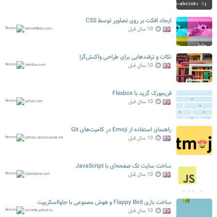
ایجاد افکت بر روی تصاویر توسط CSS
10 سال قبل
bennettfeely.com
نکات و ترفندهایی برای طراحی واکنش‌گرا
10 سال قبل
webflow.com
فریم‌ورک گرید با Flexbox
10 سال قبل
github.com
راهنمای استفاده از Emoji در کامیت‌های Git
10 سال قبل
gitmoji.carloscuesta.me
ساخت سایت تک صفحه‌ای با JavaScript
10 سال قبل
tutorialzine.com
ساخت بازی Flappy Bird و هوش مصنوعی با جاوااسکریپت
10 سال قبل
xviniette.github.io