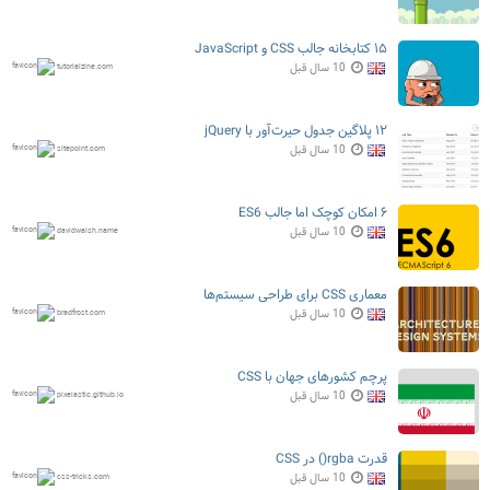
۱۵ کتابخانه جالب CSS و JavaScript
10 سال قبل
tutorialzine.com
۱۲ پلاگین جدول حیرت‌آور با jQuery
10 سال قبل
sitepoint.com
۶ امکان کوچک اما جالب ES6
10 سال قبل
davidwalsh.name
معماری CSS برای طراحی سیستم‌ها
10 سال قبل
bradfrost.com
پرچم کشورهای جهان با CSS
10 سال قبل
pixelastic.github.io
قدرت rgba() در CSS
10 سال قبل
css-tricks.com