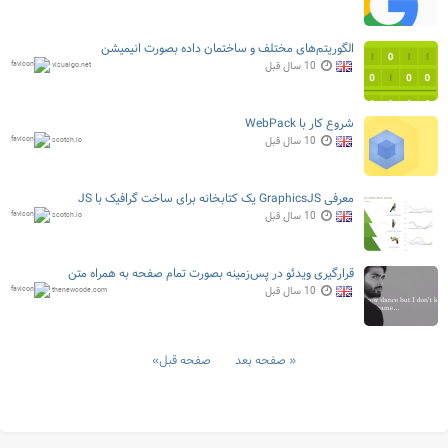
الگوریتم‌های مختلف و ساختمان داده بصورت انیمیشن
10 سال قبل
visualgo.net
شروع کار با WebPack
10 سال قبل
scotch.io
معرفی GraphicsJS یک کتابخانه برای ساخت گرافیک با JS
10 سال قبل
scotch.io
قرارگیری ویدئو در پس‌زمینه بصورت تمام صفحه به همراه متن
10 سال قبل
thenewcode.com
صفحه بعد
صفحه قبل