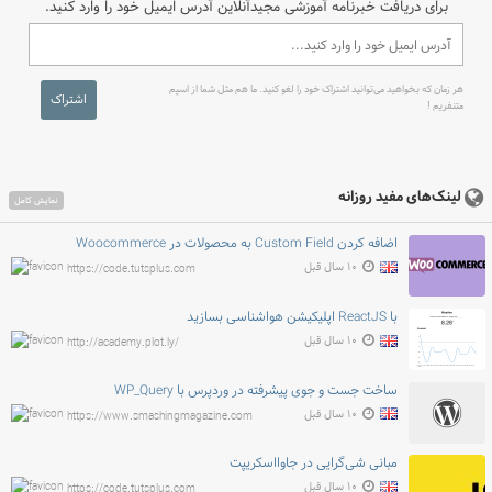
برای دریافت خبرنامه آموزشی مجیدآنلاین آدرس ایمیل خود را وارد کنید.
هر زمان که بخواهید می‌توانید اشتراک خود را لغو کنید. ما هم مثل شما از اسپم
اشتراک
متنفریم !
لینک‌های مفید روزانه
نمایش کامل
اضافه کردن Custom Field به محصولات در Woocommerce
۱۰ سال قبل
https://code.tutsplus.com
با ReactJS اپلیکیشن هواشناسی بسازید
۱۰ سال قبل
http://academy.plot.ly/
ساخت جست و جوی پیشرفته در وردپرس با WP_Query
۱۰ سال قبل
https://www.smashingmagazine.com
مبانی شی‌گرایی در جاوااسکریپت
۱۰ سال قبل
https://code.tutsplus.com