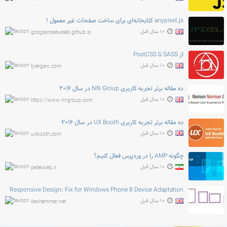
anypixel.js کتابخانه‌ای برای ساخت صفحات غیر معمول !
۱۰ سال قبل
googlecreativelab.github.io
از SASS تا PostCSS
۱۰ سال قبل
tylergaw.com
ده مقاله برتر تجربه کاربری NN Group در سال ۲۰۱۶
۱۰ سال قبل
https://www.nngroup.com
ده مقاله برتر تجربه کاربری UX Booth در سال ۲۰۱۶
۱۰ سال قبل
uxbooth.com
چگونه AMP را در وردپرس فعال کنیم؟
۱۰ سال قبل
pelakweb.ir
Responsive Design: Fix for Windows Phone 8 Device Adaptation
۱۰ سال قبل
devhammer.net