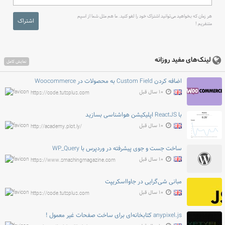
هر زمان که بخواهید می‌توانید اشتراک خود را لغو کنید. ما هم مثل شما از اسپم
اشتراک
متنفریم !
لینک‌های مفید روزانه
نمایش کامل
اضافه کردن Custom Field به محصولات در Woocommerce
۱۰ سال قبل
https://code.tutsplus.com
با ReactJS اپلیکیشن هواشناسی بسازید
۱۰ سال قبل
http://academy.plot.ly/
ساخت جست و جوی پیشرفته در وردپرس با WP_Query
۱۰ سال قبل
https://www.smashingmagazine.com
مبانی شی‌گرایی در جاوااسکریپت
۱۰ سال قبل
https://code.tutsplus.com
anypixel.js کتابخانه‌ای برای ساخت صفحات غیر معمول !