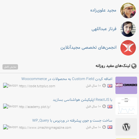
مجید علوی‌زاده
فرناز عبداللهی
انجمن‌های تخصصی مجیدآنلاین
لینک‌های مفید روزانه
نمایش کامل
اضافه کردن Custom Field به محصولات در Woocommerce
۱۰ سال قبل
https://code.tutsplus.com
با ReactJS اپلیکیشن هواشناسی بسازید
۱۰ سال قبل
http://academy.plot.ly/
ساخت جست و جوی پیشرفته در وردپرس با WP_Query
۱۰ سال قبل
https://www.smashingmagazine.com