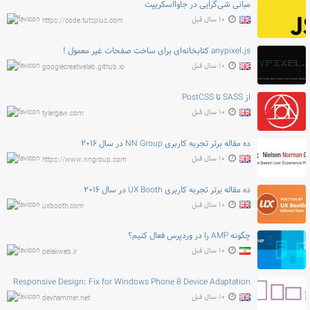
مبانی شی‌گرایی در جاوااسکریپت
۱۰ سال قبل
https://code.tutsplus.com
anypixel.js کتابخانه‌ای برای ساخت صفحات غیر معمول !
۱۰ سال قبل
googlecreativelab.github.io
از SASS تا PostCSS
۱۰ سال قبل
tylergaw.com
ده مقاله برتر تجربه کاربری NN Group در سال ۲۰۱۶
۱۰ سال قبل
https://www.nngroup.com
ده مقاله برتر تجربه کاربری UX Booth در سال ۲۰۱۶
۱۰ سال قبل
uxbooth.com
چگونه AMP را در وردپرس فعال کنیم؟
۱۰ سال قبل
pelakweb.ir
Responsive Design: Fix for Windows Phone 8 Device Adaptation
۱۰ سال قبل
devhammer.net