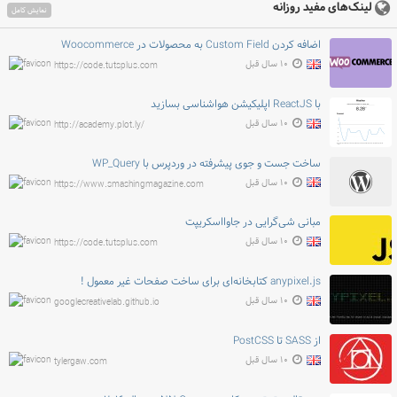
لینک‌های مفید روزانه
نمایش کامل
اضافه کردن Custom Field به محصولات در Woocommerce
۱۰ سال قبل
https://code.tutsplus.com
با ReactJS اپلیکیشن هواشناسی بسازید
۱۰ سال قبل
http://academy.plot.ly/
ساخت جست و جوی پیشرفته در وردپرس با WP_Query
۱۰ سال قبل
https://www.smashingmagazine.com
مبانی شی‌گرایی در جاوااسکریپت
۱۰ سال قبل
https://code.tutsplus.com
anypixel.js کتابخانه‌ای برای ساخت صفحات غیر معمول !
۱۰ سال قبل
googlecreativelab.github.io
از SASS تا PostCSS
۱۰ سال قبل
tylergaw.com