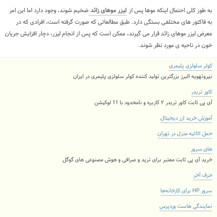
به طور کلی احتمال اینکه موها پس از
لیزر موهای زائد
ضخیم شوند، وجود دارد اما این امر
به فاکتور های مختلفی بستگی دارد. طبق مطالعاتی که صورت گرفته است، افرادی که در
معرض لیزر موهای زائد قرار می گیرند، ممکن است که پس از انجام لیزر، دچار افزایش جریان
خون در ناحیه ی مورد نظر شوند.
کولر سلولزی پلیمری
نیروتهویه البرز بزرگترین تولید کننده کولر سلولزی پلیمری در ایران
کاور تریدر
آی پی ثابت کاور تریدر ۲ کاربره و نامحدود با 11 لوکیشن
آموزش خرید ارز دیجیتال
حمل اثاثیه منزل در تهران
های سرور
خرید آی پی ثابت معتبر برای ترید و صرافی و هوش مصنوعی های گوگل
حرف آخر
سرور HP برای کارخانه‌ها
نمایندگی هاست وردپرس