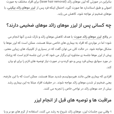
بنابراین در صورتی که لیزر موهای زائد (laser hair removal) برای افراد مختلف به صورت
اصولی و طبق استاندارد ها صورت گیرد، احتمال اینکه فرد پس از
لیزر موهای زائد بیکینی
، با
موهای ضخیم تر مواجه شود، کاهش می یابد.
چه کسانی پس از لیزر موهای زائد موهای ضخیمی دارند؟
در واقع
لیزر موهای زائد صورت
با هدف کاهش موهای زائد و نازک شدن آنها انجام می
شود؛ اما در مواردی که افراد به بیماری های خاصی مبتلا هستند، ممکن است که لیزر موها با
مشکل مواجه شود. در حالت کلی می توان گفت که در بسیاری از کلینیک های زیبایی معتبر،
پیش از لیزر موها جلسه ی مشاوره ای برگزار می شود که در این جلسه لازم است که پزشک
در مورد سوابق بیمای فرد پرس و جو کرده و در صورت نیاز توصیه های لازم را برای او بیان
کند.
افرادی که بیماری هایی مانند هیرسوتیسم شدید مبتلا هستند، ممکن است که با این عارضه،
یعنی ضخیم تر شدن موهای زائد مواجه شوند. در حقیقت افراد مبتلا به این بیماری رشد
بیش از حد موهای زائد در نواحی خاص را تجربه می کنند.
مراقبت ها و توصیه های قبل از انجام لیزر
۱- وقتی بین جلسات لیزر، موهای زائد شروع به رشد می کنند، استفاده از کرم های مو بر و یا