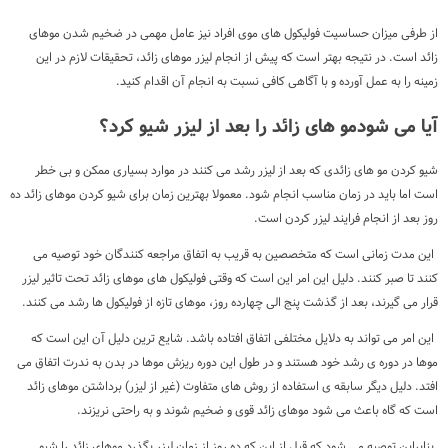
از طرفی میزان حساسیت فولیکول های موی افراد نیز عامل مهمی در ضخیم شدن موهای
زائد است. در نتیجه بهتر است که پیش از انجام لیزر موهای زائد، تحقیقات لازم در این
زمینه را به عمل آورده و با آگاهی کافی نسبت به انجام آن اقدام کنید.
آیا می شودمو های زائد را بعد از لیزر شیو کرد؟
شیو کردن مو های زائدی که بعد از لیزر رشد می کنند در موارد بسیاری ممکن و بی خطر
است اما باید در زمان مناسب انجام شود. معمولا بهترین زمان برای شیو کردن موهای زائد ده
روز بعد از انجام فرایند لیزر کردن است.
این مدت زمانی است که متخصصین به قریب به اتفاق مراجعه کنندگان خود توصیه می
کنند تا صبر کنند. دلیل این امر این است که وقتی فولیکول های موهای زائد تحت تاثیر لیزر
قرار می گیرند، بعد از گذشت پنج الی چهارده روز، موهای تازه از فولیکول ها رشد می کنند.
این امر می تواند به دلایل مختلفی اتفاق افتاده باشد. شایع ترین دلیل آن این است که
موها در دوره ی رشد خود هستند و در طول این دوره ریزش موها در بدن به ندرت اتفاق می
افتد. دلیل دیگر سابقه ی استفاده از روش های متفاوت (غیر از لیزر) برداشتن موهای زائد
است که گاه باعث می شود موهای زائد قوی و ضخیم شوند و به راحتی نریزند.
بنابراین توصیه می شود که قبل از این که ده روز از زمان لیزر بگذرد موهای زائد را شیو