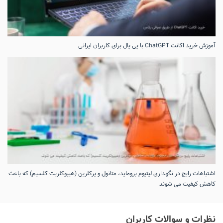
آموزش خرید اکانت ChatGPT با پی پال برای کاربران ایرانی
اشتباهات رایج در نگهداری لیتیوم بروماید، متانول و پرکلرین (هیپوکلریت کلسیم) که باعث
کاهش کیفیت می‌ شوند
نظرات و سوالات کاربران