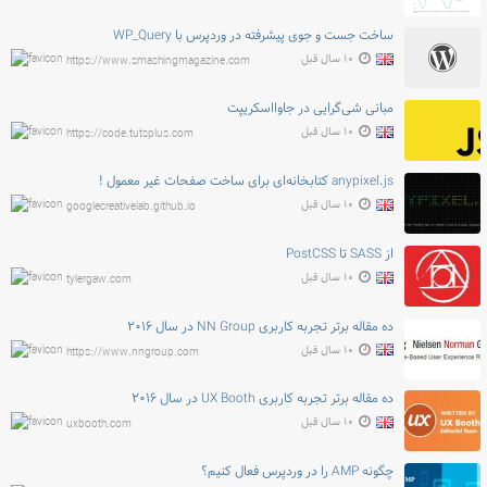
ساخت جست و جوی پیشرفته در وردپرس با WP_Query
۱۰ سال قبل
https://www.smashingmagazine.com
مبانی شی‌گرایی در جاوااسکریپت
۱۰ سال قبل
https://code.tutsplus.com
anypixel.js کتابخانه‌ای برای ساخت صفحات غیر معمول !
۱۰ سال قبل
googlecreativelab.github.io
از SASS تا PostCSS
۱۰ سال قبل
tylergaw.com
ده مقاله برتر تجربه کاربری NN Group در سال ۲۰۱۶
۱۰ سال قبل
https://www.nngroup.com
ده مقاله برتر تجربه کاربری UX Booth در سال ۲۰۱۶
۱۰ سال قبل
uxbooth.com
چگونه AMP را در وردپرس فعال کنیم؟