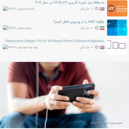
ده مقاله برتر تجربه کاربری UX Booth در سال ۲۰۱۶
۱۰ سال قبل
uxbooth.com
چگونه AMP را در وردپرس فعال کنیم؟
۱۰ سال قبل
pelakweb.ir
Responsive Design: Fix for Windows Phone 8 Device Adaptation
۱۰ سال قبل
devhammer.net