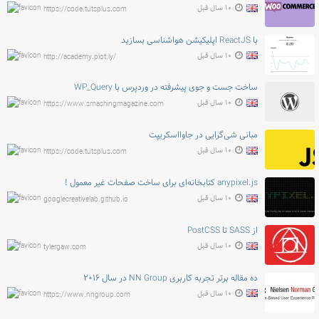
۱۰ سال قبل
https://code.tutsplus.com
با ReactJS اپلیکیشن هواشناسی بسازید
۱۰ سال قبل
http://academy.plot.ly/
ساخت جست و جوی پیشرفته در وردپرس با WP_Query
۱۰ سال قبل
https://www.smashingmagazine.com
مبانی شی‌گرایی در جاوااسکریپت
۱۰ سال قبل
https://code.tutsplus.com
anypixel.js کتابخانه‌ای برای ساخت صفحات غیر معمول !
۱۰ سال قبل
googlecreativelab.github.io
از SASS تا PostCSS
۱۰ سال قبل
tylergaw.com
ده مقاله برتر تجربه کاربری NN Group در سال ۲۰۱۶
۱۰ سال قبل
https://www.nngroup.com