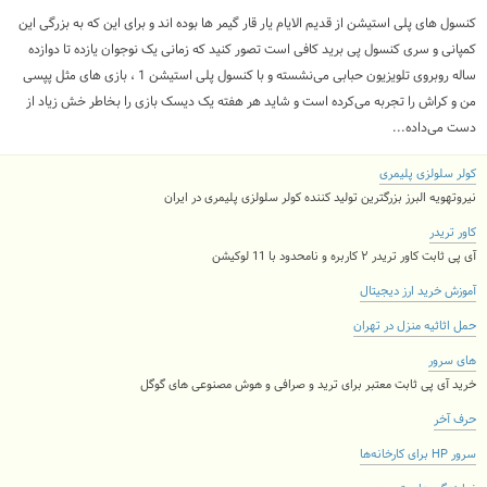
کنسول های پلی استیشن از قدیم الایام یار قار گیمر ها بوده اند و برای این که به بزرگی این
کمپانی و سری کنسول پی برید کافی است تصور کنید که زمانی یک نوجوان یازده تا دوازده
ساله روبروی تلویزیون حبابی می‌نشسته و با کنسول پلی استیشن 1 ، بازی های مثل پپسی
من و کراش را تجربه می‌کرده است و شاید هر هفته یک دیسک بازی را بخاطر خش زیاد از
دست می‌داده...
کولر سلولزی پلیمری
نیروتهویه البرز بزرگترین تولید کننده کولر سلولزی پلیمری در ایران
کاور تریدر
آی پی ثابت کاور تریدر ۲ کاربره و نامحدود با 11 لوکیشن
آموزش خرید ارز دیجیتال
حمل اثاثیه منزل در تهران
های سرور
خرید آی پی ثابت معتبر برای ترید و صرافی و هوش مصنوعی های گوگل
حرف آخر
سرور HP برای کارخانه‌ها