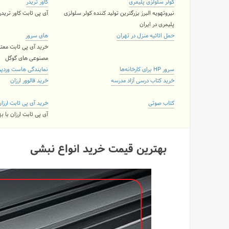
کولر سلولزی پلیمری
کاور تریدر
نیروتهویه البرز بزرگترین تولید کننده کولر سلولزی
آی پی ثابت کاور تریدر ۲ کاربره و نامحدود با 11 لوکی
پلیمری در ایران
حمل اثاثیه منزل در تهران
های سرور
خرید آی پی ثابت معتب
مصنوعی های گوگل
سرور HP برای کارخانه‌ها
نمایندگی هاست وردپ
خرید کتاب درسی آزاد مدرسه
خرید فالوور ارزان
کتاب صوتی
خرید آی پی ثابت ارزا
آی پی ثابت ارزان با 
بهترین قیمت خرید انواع نبشی