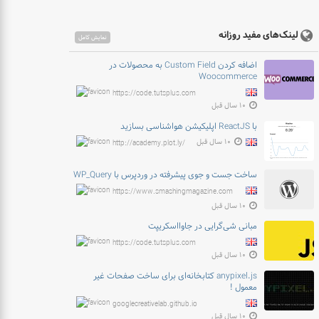
لینک‌های مفید روزانه
نمایش کامل
اضافه کردن Custom Field به محصولات در
Woocommerce
https://code.tutsplus.com
۱۰ سال قبل
با ReactJS اپلیکیشن هواشناسی بسازید
۱۰ سال قبل
http://academy.plot.ly/
ساخت جست و جوی پیشرفته در وردپرس با WP_Query
https://www.smashingmagazine.com
۱۰ سال قبل
مبانی شی‌گرایی در جاوااسکریپت
https://code.tutsplus.com
۱۰ سال قبل
anypixel.js کتابخانه‌ای برای ساخت صفحات غیر
معمول !
googlecreativelab.github.io
۱۰ سال قبل