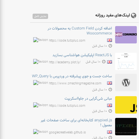
لینک‌های مفید روزانه
نمایش کامل
اضافه کردن Custom Field به محصولات در
Woocommerce
https://code.tutsplus.com
۱۰ سال قبل
با ReactJS اپلیکیشن هواشناسی بسازید
۱۰ سال قبل
http://academy.plot.ly/
ساخت جست و جوی پیشرفته در وردپرس با WP_Query
https://www.smashingmagazine.com
۱۰ سال قبل
مبانی شی‌گرایی در جاوااسکریپت
https://code.tutsplus.com
۱۰ سال قبل
anypixel.js کتابخانه‌ای برای ساخت صفحات غیر
معمول !
googlecreativelab.github.io
۱۰ سال قبل