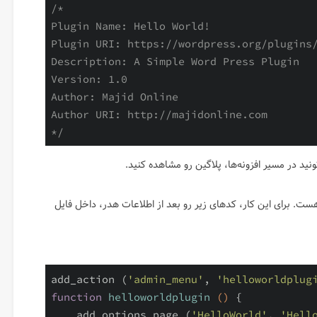
/*

Plugin Name: Hello World!

Plugin URI: https://wordpress.org/plugins/
Description: A Simple Word Press Plugin

Version: 1.0

Author: Majid Online

Author URI: http://majidonline.com

*/
ید در مسیر افزونه‌ها، پلاگین رو مشاهده کنید.
ت. برای این کار، کدهای زیر رو بعد از اطلاعات هدر، داخل فایل
add_action (
'admin_menu'
, 
'helloworldplug
function
helloworldplugin
()
{

    add_options_page (
'HelloWorld'
, 
'Hell