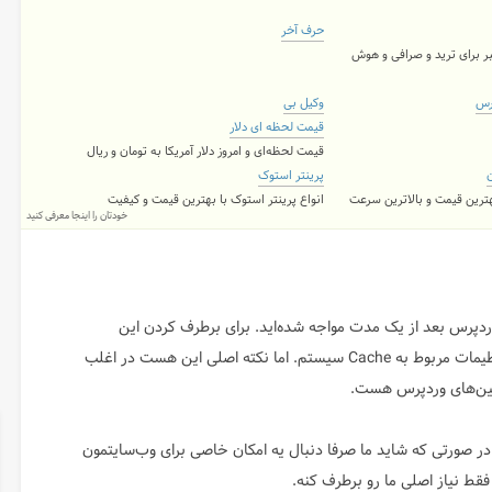
حرف آخر
ر برای ترید و صرافی و هوش
رس
وکیل بی
قیمت لحظه ای دلار
قیمت لحظه‌ای و امروز دلار آمریکا به تومان و ریال
ن
پرینتر استوک
بهترین قیمت و بالاترین سرعت
انواع پرینتر استوک با بهترین قیمت و کیفیت
خودتان را اینجا معرفی کنید
دپرس بعد از یک مدت مواجه شده‌اید. برای برطرف کردن این
موضوع، راه حل‌های زیادی وجود داره، از جمله یک سری تنظیمات مربوط به Cache سیستم. اما نکته اصلی این هست در اغلب
اگین‌های وردپرس هست.
ر صورتی که شاید ما صرفا دنبال یه امکان خاصی برای وب‌سایتمون
قط نیاز اصلی ما رو برطرف کنه.