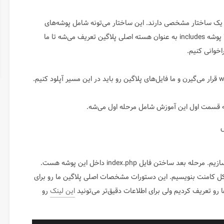
 یک ساختار مشخصی دارند. این ساختار می‌تونه شامل پوشه‌های
css, js, images, includes و فایل index.php باشه. معمولا پوشه includes به عنوان هسته اصلی پلاگین تعریف می‌شه تا ما
که قسمت اول این آموزش شامل مرحله اول می‌شه.
س
اول از همه پوشه اصلی پلاگین رو با اسم “helloworld” می‌سازیم. مرحله بعد ساختن فایل index.php داخل این پوشه هست.
پلاگین رو به شکل کامنت بنویسیم. این دستورات مشخصات اصلی پلاگین ما رو برای
رو تعریف کردیم ولی برای اطلاعات دقیق‌تر می‌تونید
این لینک
رو