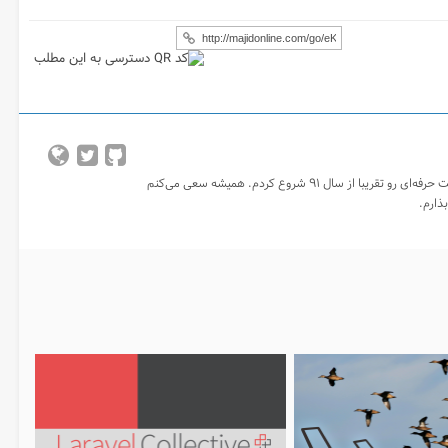
مسعود صدری هستم. توسعه دهنده و مدرس وب. فعالیت حرفه‌ای رو تقریبا از سال ۹۱ شروع کردم. همیشه سعی می‌کنم
بذارم.