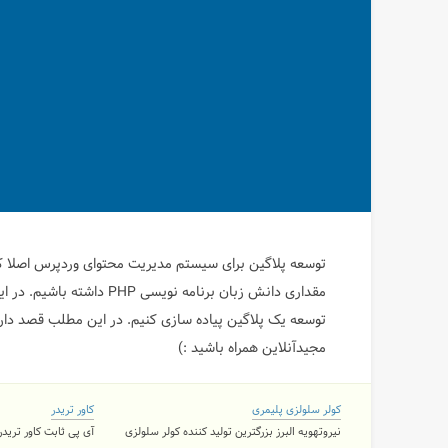
توسعه پلاگین برای سیستم مدیریت محتوای وردپرس اصلا ک
مقداری دانش زبان برنامه نو
توسعه یک پلاگین پیاده سازی کنیم.
در این مطلب قصد دارم
مجیدآنلاین همراه باشید :)
کولر سلولزی پلیمری
کاور تریدر
نیروتهویه البرز بزرگترین تولید کننده کولر سلولزی
آی پی ثابت کاور تریدر ۲ کاربره و نامحدود با 11 لوکی