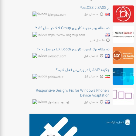
از SASS تا PostCSS
۱۰ سال قبل
tylergaw.com
ده مقاله برتر تجربه کاربری NN Group در سال ۲۰۱۶
https://www.nngroup.com
۱۰ سال قبل
ده مقاله برتر تجربه کاربری UX Booth در سال ۲۰۱۶
۱۰ سال قبل
uxbooth.com
چگونه AMP را در وردپرس فعال کنیم؟
۱۰ سال قبل
pelakweb.ir
Responsive Design: Fix for Windows Phone 8
Device Adaptation
۱۰ سال قبل
devhammer.net