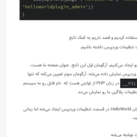
'helloworldplugin_admin'
;)

تفاده کردیم و قصد داریم به کمک تابع
نظیمات وردپرس داشته باشیم.
ایجاد می‌کنیم. آرگومان اول این تابع، عنوان صفحه ما هست.
وردپرس نمایش داده می‌شه، آرگومان سوم تعیین می‌کنه که تنها
در زبان PHP از ثوابتی هست که نام فایل رو به سیستم
__FIL
نظیمات پلاگین ما رو نمایش می‌ده.
در این مرحله اگر پلاگین رو فعال کنید، یک ساب منو با عنوان HelloWorld در قسمت تنظیمات وردپرس ایجاد می‌شه اما زمانی
د.
 نوشته می‌شه.