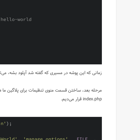
hello-world

زمانی که این پوشه در مسیری که گفته شد آپلود بشه، می‌تون
مرحله بعد، ساختن قسمت منوی تنظیمات برای پلاگین ما هس
index.php قرار می‌دیم.
in'
oWorld'
, 
'manage_options'
__FILE__
, 