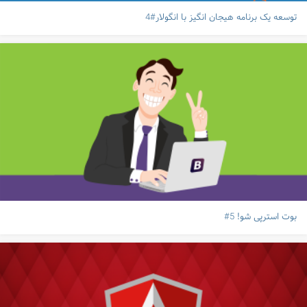
توسعه یک برنامه هیجان انگیز با انگولار#4
بوت استرپی شو! 5#