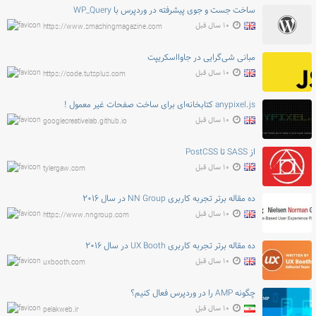
ساخت جست و جوی پیشرفته در وردپرس با WP_Query
۱۰ سال قبل
https://www.smashingmagazine.com
مبانی شی‌گرایی در جاوااسکریپت
۱۰ سال قبل
https://code.tutsplus.com
anypixel.js کتابخانه‌ای برای ساخت صفحات غیر معمول !
۱۰ سال قبل
googlecreativelab.github.io
از SASS تا PostCSS
۱۰ سال قبل
tylergaw.com
ده مقاله برتر تجربه کاربری NN Group در سال ۲۰۱۶
۱۰ سال قبل
https://www.nngroup.com
ده مقاله برتر تجربه کاربری UX Booth در سال ۲۰۱۶
۱۰ سال قبل
uxbooth.com
چگونه AMP را در وردپرس فعال کنیم؟
۱۰ سال قبل
pelakweb.ir