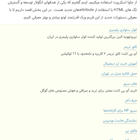
از جاوا اسکریپت استفاده میکنیم، اینم گفتیم که یکی از هدفهای انگولار توسعه و گسترش
تگ های HTML با استفاده از attributeهای جدید هست. در این بخش قصد داریم تا با
معرفی دستورات جدید از این فریم ورک قدرتمند اونو بیشتر و بهتر معرفی کنیم.
کولر سلولزی پلیمری
نیروتهویه البرز بزرگترین تولید کننده کولر سلولزی پلیمری در ایران
کاور تریدر
آی پی ثابت کاور تریدر ۲ کاربره و نامحدود با 11 لوکیشن
آموزش خرید ارز دیجیتال
حمل اثاثیه منزل در تهران
های سرور
خرید آی پی ثابت معتبر برای ترید و صرافی و هوش مصنوعی های گوگل
حرف آخر
سرور HP برای کارخانه‌ها
نمایندگی هاست وردپرس
وکیل بی