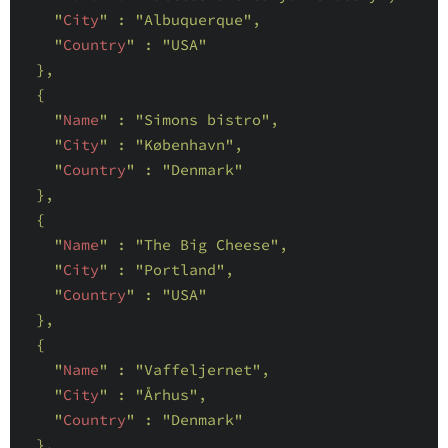
    "
City
" : 
"Albuquerque"
,

    "
Country
" : 
"USA"
},

  {

    "
Name
" : 
"Simons bistro"
,

    "
City
" : 
"København"
,

    "
Country
" : 
"Denmark"
},

  {

    "
Name
" : 
"The Big Cheese"
,

    "
City
" : 
"Portland"
,

    "
Country
" : 
"USA"
},

  {

    "
Name
" : 
"Vaffeljernet"
,

    "
City
" : 
"Århus"
,

    "
Country
" : 
"Denmark"
},
