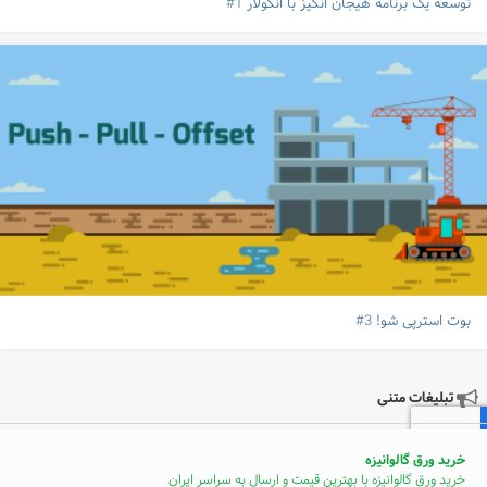
توسعه یک برنامه هیجان انگیز با انگولار 1#
بوت استرپی شو! 3#
تبلیغات متنی
خرید ورق گالوانیزه
خرید ورق گالوانیزه با بهترین قیمت و ارسال به سراسر ایران