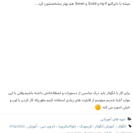
میشه با دایرکتیو
ng-if
و odd$ و even$ هم بهتر مشخصشون کرد...
برای کار با انگولار باید درک مناسبی از دستورات و اصطلاحاتش داشته باشیم وقتی با این
موارد آشنا شدیم میتونیم از قابلیت های زیادی استفاده کنیم بطوریکه کار کردن با اون و
خیلی اسون می کنه.
دوره های آموزشی
انگولار
،
آموزش انگولار
،
فریم‌ورک
،
جاوااسکریپت
،
ام وی سی
،
آموزش Angularjs
،