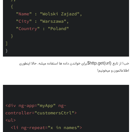
  {

    "
Name
" : 
"Wolski Zajazd"
,

    "
City
" : 
"Warszawa"
,

    "
Country
" : 
"Poland"
}

}
خب! از تابع
$http.get(url)
برای خواندن داده ها استفاده میشه. حالا اینطوری
اطلاعاتمون و میخونیم!
<
div
ng-app
=
"myApp"
ng-
controller
=
"customersCtrl"
>
<
ul
>
<
li
ng-repeat
=
"x in names"
>