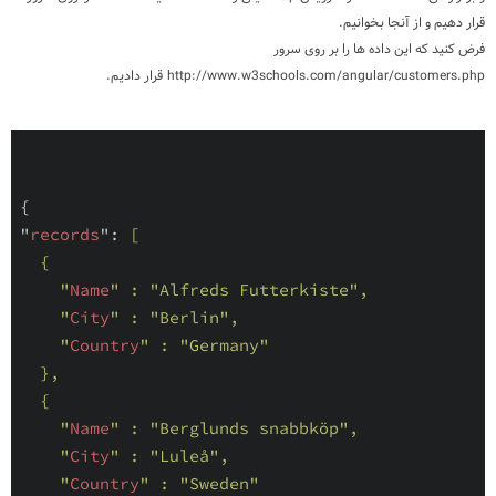
قرار دهیم و از آنجا بخوانیم.
فرض کنید که این داده ها را بر روی سرور
http://www.w3schools.com/angular/customers.php قرار دادیم.
{

"
records
": 
[

  {

    "
Name
" : 
"Alfreds Futterkiste"
,

    "
City
" : 
"Berlin"
,

    "
Country
" : 
"Germany"
},

  {

    "
Name
" : 
"Berglunds snabbköp"
,

    "
City
" : 
"Luleå"
,

    "
Country
" : 
"Sweden"