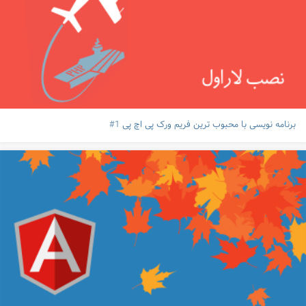
برنامه نویسی با محبوب ترین فریم ورک پی اچ پی 1#