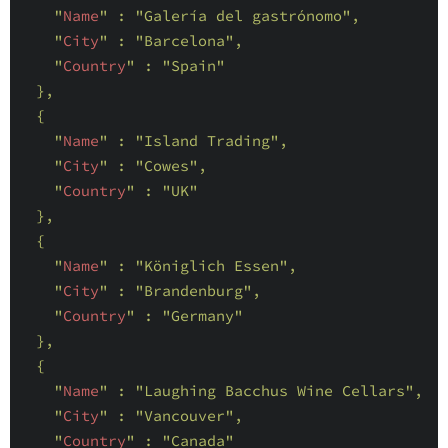
    "
Name
" : 
"Galería del gastrónomo"
,

    "
City
" : 
"Barcelona"
,

    "
Country
" : 
"Spain"
},

  {

    "
Name
" : 
"Island Trading"
,

    "
City
" : 
"Cowes"
,

    "
Country
" : 
"UK"
},

  {

    "
Name
" : 
"Königlich Essen"
,

    "
City
" : 
"Brandenburg"
,

    "
Country
" : 
"Germany"
},

  {

    "
Name
" : 
"Laughing Bacchus Wine Cellars"
,

    "
City
" : 
"Vancouver"
,

    "
Country
" : 
"Canada"