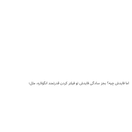
اما فایدش چیه؟ بجز سادگی فایدش تو فیلتر کردن قدرتمند انگولاره، مثل؛