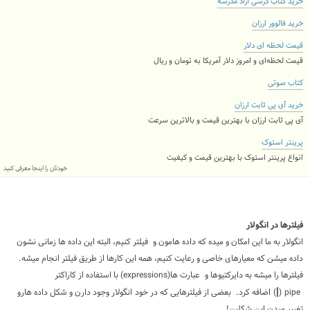
خرید کتاب درسی آزاد مدرسه
خرید فالوور ارزان
قیمت لحظه ای دلار
قیمت لحظه‌ای و امروز دلار آمریکا به تومان و ریال
کتاب صوتی
خرید آی پی ثابت ارزان
آی پی ثابت ارزان با بهترین قیمت و بالاترین سرعت
پرینتر استوک
انواع پرینتر استوک با بهترین قیمت و کیفیت
خودتان را اینجا معرفی کنید
فیلترها در انگولار
انگولار به ما این امکان و میده که داده هامون و فیلتر کنیم، البته این داده ها زمانی نشون
داده میشن که معیارهای خاصی و رعایت کنیم، همه این کارها از طریق فیلتر انجام میشه.
فیلترها را میشه به دایرکتیوها و عبارت ها(expressions) با استفاده از کاراکتر
|
pipe
(
) اضافه کرد.
بعضی از فیلترهایی که در خود
انگولار وجود دارن و شکل داده هارو
تغییر میدن این شکلین!