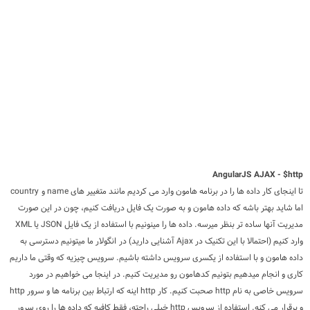
AngularJS AJAX - $http
تا اینجای کار داده ها را در برنامه هامون وارد می کردیم مانند متغییر های name و country
اما شاید بهتر باشه که داده هامون و به صورت یک فایل دریافت کنیم، چون در این صورت
مدیریت آنها ساده تر بنظر میرسه. داده ها را مینونیم با استفاده از یک فایل JSON یا XML
وارد کنیم (احتمالا با این تکنیک در Ajax آشنایی دارید) در انگولار ما میتونیم دسترسی به
داده هامون و با استفاده از یکسری سرویس داشته باشیم. سرویس چیزیه که وقتی ما داریم
کاری و انجام میدهیم بتونیم کدهامون رو مدیریت کنیم. در اینجا می خواهیم در مورد
سرویس خاصی به نام http صحبت کنیم. کار http اینه که ارتباط بین برنامه ها و سرور http
و برقرار می کنه. استفاده از سرویس http خیلی راحته، فقط کافیه که داده ها را روی سرور