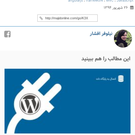
angularjs
،
framework
،
MVC
،
JavaScript
۲۶ شهریور ۱۳۹۴
نیلوفر افشار
این مطالب را هم ببینید