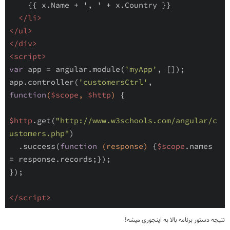
    {{ x.Name + ', ' + x.Country }}

</
li
>
</
ul
>
</
div
>
<
script
>
var
 app = angular.module(
'myApp'
, []);

app.controller(
'customersCtrl'
, 
function
(
$scope
, 
$http
)
{

$http
.get(
"http://www.w3schools.com/angular/c
ustomers.php"
)

  .success(
function
(response)
{
$scope
.names 
= response.records;});

});

</
script
>
نتیجه دستور برنامه بالا به اینجوری میشه!