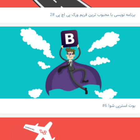
برنامه نویسی با محبوب ترین فریم ورک پی اچ پی #2
بوت استرپی شو! 6#