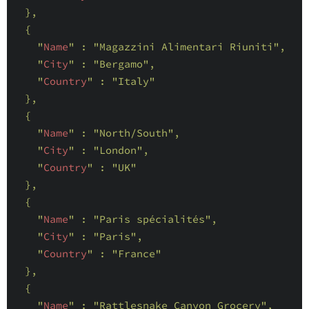
},

  {

    "
Name
" : 
"Magazzini Alimentari Riuniti"
,

    "
City
" : 
"Bergamo"
,

    "
Country
" : 
"Italy"
},

  {

    "
Name
" : 
"North/South"
,

    "
City
" : 
"London"
,

    "
Country
" : 
"UK"
},

  {

    "
Name
" : 
"Paris spécialités"
,

    "
City
" : 
"Paris"
,

    "
Country
" : 
"France"
},

  {

    "
Name
" : 
"Rattlesnake Canyon Grocery"
,
