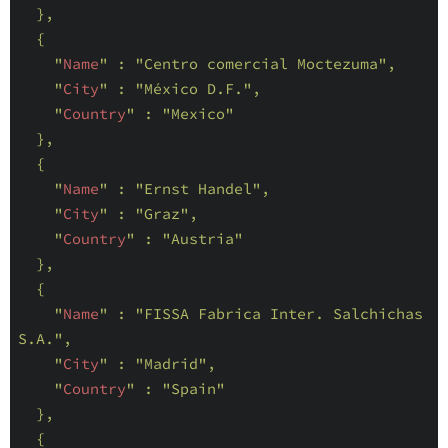
},

  {

    "
Name
" : 
"Centro comercial Moctezuma"
,

    "
City
" : 
"México D.F."
,

    "
Country
" : 
"Mexico"
},

  {

    "
Name
" : 
"Ernst Handel"
,

    "
City
" : 
"Graz"
,

    "
Country
" : 
"Austria"
},

  {

    "
Name
" : 
"FISSA Fabrica Inter. Salchichas 
S.A."
,

    "
City
" : 
"Madrid"
,

    "
Country
" : 
"Spain"
},

  {
