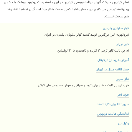
تمام کردیم و حرکت آنها را برنامه نویسی کردیم. در این جلسه بحث برخورد موشک با دشمن
رو برنامه نویسی می کنیم این بخش شاید کمی سخت بنظر بیاد اما نگران نباشید انقدرها
هم سخت نیست.
کولر سلولزی پلیمری
نیروتهویه البرز بزرگترین تولید کننده کولر سلولزی پلیمری در ایران
کاور تریدر
آی پی ثابت کاور تریدر ۲ کاربره و نامحدود با 11 لوکیشن
آموزش خرید ارز دیجیتال
حمل اثاثیه منزل در تهران
های سرور
خرید آی پی ثابت معتبر برای ترید و صرافی و هوش مصنوعی های گوگل
حرف آخر
سرور HP برای کارخانه‌ها
نمایندگی هاست وردپرس
وکیل بی