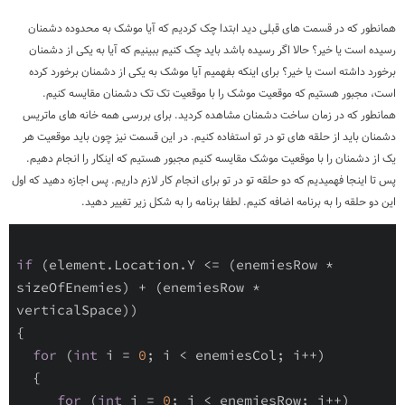
همانطور که در قسمت های قبلی دید ابتدا چک کردیم که آیا موشک به محدوده دشمنان
رسیده است یا خیر؟ حالا اگر رسیده باشد باید چک کنیم ببینیم که آیا به یکی از دشمنان
برخورد داشته است یا خیر؟ برای اینکه بفهمیم آیا موشک به یکی از دشمنان برخورد کرده
است، مجبور هستیم که موقعیت موشک را با موقعیت تک تک دشمنان مقایسه کنیم.
همانطور که در زمان ساخت دشمنان مشاهده کردید. برای بررسی همه خانه های ماتریس
دشمنان باید از حلقه های تو در تو استفاده کنیم. در این قسمت نیز چون باید موقعیت هر
یک از دشمنان را با موقعیت موشک مقایسه کنیم مجبور هستیم که اینکار را انجام دهیم.
پس تا اینجا فهمیدیم که دو حلقه تو در تو برای انجام کار لازم داریم. پس اجازه دهید که اول
این دو حلقه را به برنامه اضافه کنیم. لطفا برنامه را به شکل زیر تغییر دهید.
if
 (element.Location.Y <= (enemiesRow * 
sizeOfEnemies) + (enemiesRow * 
verticalSpace))

{

for
 (
int
 i = 
0
; i < enemiesCol; i++)

  {

for
 (
int
 j = 
0
; j < enemiesRow; j++)
