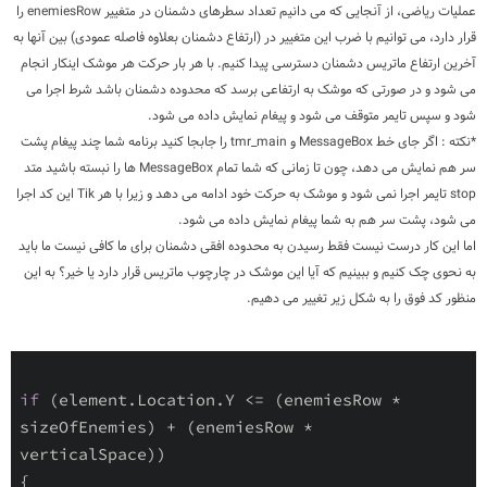
عملیات ریاضی، از آنجایی که می دانیم تعداد سطرهای دشمنان در متغییر enemiesRow را
قرار دارد، می توانیم با ضرب این متغییر در (ارتفاع دشمنان بعلاوه فاصله عمودی) بین آنها به
آخرین ارتفاع ماتریس دشمنان دسترسی پیدا کنیم. با هر بار حرکت هر موشک اینکار انجام
می شود و در صورتی که موشک به ارتفاعی برسد که محدوده دشمنان باشد شرط اجرا می
شود و سپس تایمر متوقف می شود و پیغام نمایش داده می شود.
*نکته : اگر جای خط MessageBox و tmr_main را جابجا کنید برنامه شما چند پیغام پشت
سر هم نمایش می دهد، چون تا زمانی که شما تمام MessageBox ها را نبسته باشید متد
stop تایمر اجرا نمی شود و موشک به حرکت خود ادامه می دهد و زیرا با هر Tik این کد اجرا
می شود، پشت سر هم به شما پیغام نمایش داده می شود.
اما این کار درست نیست فقط رسیدن به محدوده افقی دشمنان برای ما کافی نیست ما باید
به نحوی چک کنیم و ببینیم که آیا این موشک در چارچوب ماتریس قرار دارد یا خیر؟ به این
منظور کد فوق را به شکل زیر تغییر می دهیم.
if
 (element.Location.Y <= (enemiesRow * 
sizeOfEnemies) + (enemiesRow * 
verticalSpace))
