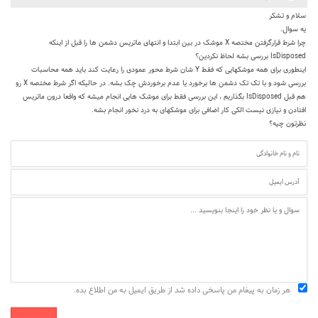
سلام و تشکر
یه سوال.
چرا شرط قرارگرفتن مختصه X موشک در بین ابتدا و انتهای ماتریس دشمن ها را قبل از اینکه
IsDisposed بررسی بشه لحاظ نکردین؟
اینطوری برای همه موشکهایی که فقط Y شان شرط محور عمودی را رعایت کند باید همه محاسبات
بررسی شود و با تک تک دشمن ها برخورد یا عدم برخوردش چک بشه. در حالیکه اگر شرط مختصه X رو
هم قبل IsDisposed بگذاریم ، این بررسی فقط برای موشک هایی انجام میشه که واقعا درون ماتریس
افتادن و نیازی نیست الکی کار اضافی برای موشکهای به درد نخور انجام بشه.
نظرتون چیه؟
هر زمان به پیغام من پاسخی داده شد از طریق ایمیل به من اطلاع بده.