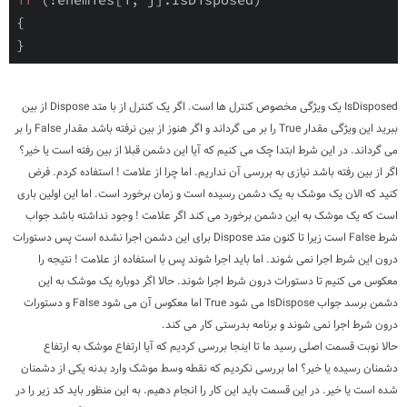
{

}
IsDisposed یک ویژگی مخصوص کنترل ها است. اگر یک کنترل از با متد Dispose از بین
ببرید این ویژگی مقدار True را بر می گرداند و اگر هنوز از بین نرفته باشد مقدار False را بر
می گرداند. در این شرط ابتدا چک می کنیم که آیا این دشمن قبلا از بین رفته است یا خیر؟
اگر از بین رفته باشد نیازی به بررسی آن نداریم. اما چرا از علامت ! استفاده کردم. فرض
کنید که الان یک موشک به یک دشمن رسیده است و زمان برخورد است. اما این اولین باری
است که یک موشک به این دشمن برخورد می کند اگر علامت ! وجود نداشته باشد جواب
شرط False است زیرا تا کنون متد Dispose برای این دشمن اجرا نشده است پس دستورات
درون این شرط اجرا نمی شوند. اما باید اجرا شوند پس با استفاده از علامت ! نتیجه را
معکوس می کنیم تا دستورات درون شرط اجرا شوند. حالا اگر دوباره یک موشک به این
دشمن برسد جواب IsDispose می شود True اما معکوس آن می شود False و دستورات
درون شرط اجرا نمی شوند و برنامه بدرستی کار می کند.
حالا نوبت قسمت اصلی رسید ما تا اینجا بررسی کردیم که آیا ارتفاع موشک به ارتفاع
دشمنان رسیده یا خیر؟ اما بررسی نکردیم که نقطه وسط موشک وارد بدنه یکی از دشمنان
شده است یا خیر. در این قسمت باید این کار را انجام دهیم. به این منظور باید کد زیر را در