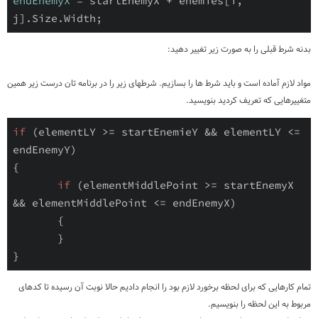
endEnemyX
 = startEnemyX + enemies[i, 
j].Size.Width;
بدنه شرط قبلی را به صورت زیر تغییر دهید:
مواد لازم آماده است و باید شرط ها را بسازیم. شرطهای زیر را در برنامه تان درست زیر همین
متغییرهایی که تعریف کردید بنویسید.
if
 (elementLY >= startEnemieY && elementLY <= 
endEnemyY)

{

if
 (elementMiddlePoint >= startEnemyX 
&& elementMiddlePoint <= endEnemyX)

       {

       }

}
تمام کارهایی که برای لحظه برخورد لازم بود را انجام دادیم حالا نوبت آن رسیده تا کدهای
مربوط به این لحظه را بنویسیم.