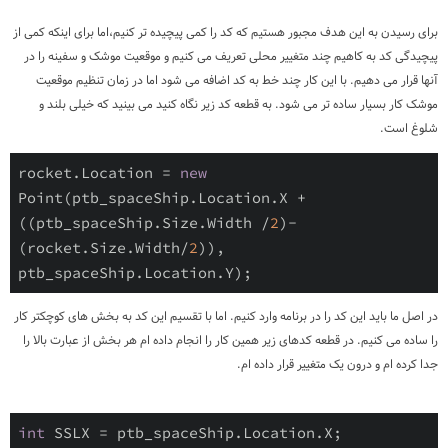
برای رسیدن به این هدف مجبور هستیم که کد را کمی پیچیده تر کنیم،اما برای اینکه کمی از
پیچیدگی کد به کاهیم چند متغییر محلی تعریف می کنیم و موقعیت موشک و سفینه را در
آنها قرار می دهیم. با این کار چند خط به کد اضافه می شود اما در زمان تنظیم موقعیت
موشک کار بسیار ساده تر می شود. به قطعه کد زیر نگاه کنید می بینید که خیلی بلند و
شلوغ است.
rocket.Location = 
new
Point(ptb_spaceShip.Location.X + 
((ptb_spaceShip.Size.Width /
2
)-
(rocket.Size.Width/
2
)), 
ptb_spaceShip.Location.Y);
در اصل ما باید این کد را در برنامه وارد کنیم. اما با تقسیم این کد به بخش های کوچکتر کار
را ساده می کنیم. در قطعه کدهای زیر همین کار را انجام داده ام هر بخش از عبارت بالا را
جدا کرده ام و درون یک متغییر قرار داده ام.
int
 SSLX = ptb_spaceShip.Location.X;