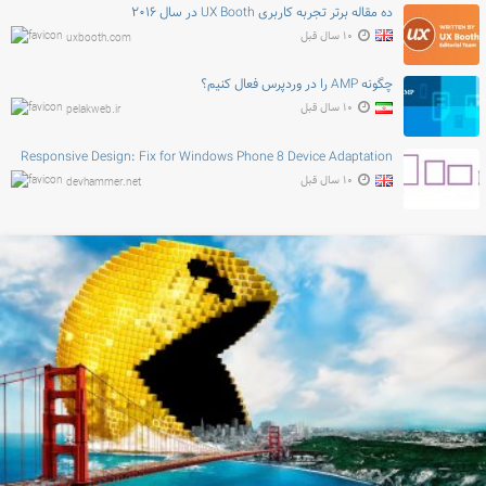
ده مقاله برتر تجربه کاربری UX Booth در سال ۲۰۱۶
۱۰ سال قبل
uxbooth.com
چگونه AMP را در وردپرس فعال کنیم؟
۱۰ سال قبل
pelakweb.ir
Responsive Design: Fix for Windows Phone 8 Device Adaptation
۱۰ سال قبل
devhammer.net