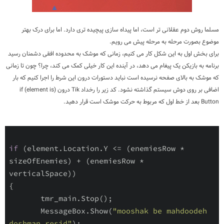
مسلما روش دوم عقلانی تر است، اما پیداه سازی پیچیده تری دارد. اما برای درک بهتر
موضوع بصورت مرحله به مرحله پیش می رویم.
برای بخش اول به این شکل کار می کنیم، زمانی که موشک به محدوده افقی دشمنان رسید
برنامه به بازیکن یک پیغام می دهد، در آینده این کار خیلی کمک می کند، چرا؟ چون تا زمانی
که موشک به بالای صفحه نرسیده است نباید دستورات درون این شرط را اجرا کنیم که بار
اضافی بر روی دوش سیستم گذاشته نشود. کد زیر را رخداد Tik درون (if (element is
Button بعد از خط اول که مربوط به حرکت موشک است قرار دهید.
if
 (element.Location.Y <= (enemiesRow * 
sizeOfEnemies) + (enemiesRow * 
verticalSpace))

{

       tmr_main.Stop();

       MessageBox.Show(
"mooshak be mahdoodeh 
doshman resid"
);
