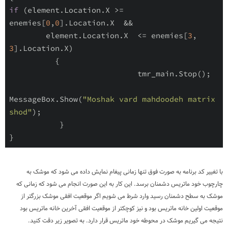
if
 (element.Location.X >= 
enemies[
0
,
0
].Location.X  &&

        element.Location.X  <= enemies[
3
, 
3
].Location.X)

          {

                            tmr_main.Stop();

MessageBox.Show(
"Moshak vard mahdoodeh matrix 
shod"
);

           }

}
با تغییر کد برنامه به صورت فوق تنها زمانی پیغام نمایش داده می شود که موشک به
چارچوب خود ماتریس دشمنان برسد. این کار به این صورت انجام می شود که زمانی که
موشک به سطح دشمنان رسید وارد شرط می شویم اگر موقعیت افقی موشک بزرگتر از
موقعیت اولین خانه ماتریس بود و نیز کوچکتر از موقعیت افقی آخرین خانه ماتریس بود
نتیجه می گیریم موشک در محوطه خود ماتریس قرار دارد. به تصویر زیر دقت کنید.