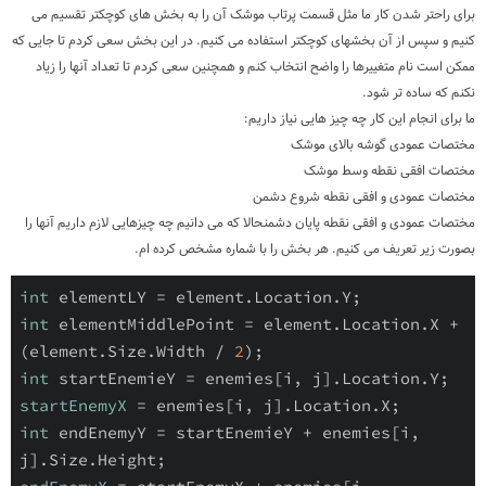
برای راحتر شدن کار ما مثل قسمت پرتاب موشک آن را به بخش های کوچکتر تقسیم می
کنیم و سپس از آن بخشهای کوچکتر استفاده می کنیم. در این بخش سعی کردم تا جایی که
ممکن است نام متغییرها را واضح انتخاب کنم و همچنین سعی کردم تا تعداد آنها را زیاد
نکنم که ساده تر شود.
ما برای انجام این کار چه چیز هایی نیاز داریم:
مختصات عمودی گوشه بالای موشک
مختصات افقی نقطه وسط موشک
مختصات عمودی و افقی نقطه شروع دشمن
مختصات عمودی و افقی نقطه پایان دشمنحالا که می دانیم چه چیزهایی لازم داریم آنها را
بصورت زیر تعریف می کنیم. هر بخش را با شماره مشخص کرده ام.
int
int
 elementMiddlePoint = element.Location.X + 
(element.Size.Width / 
2
int
startEnemyX
int
 endEnemyY = startEnemieY + enemies[i, 