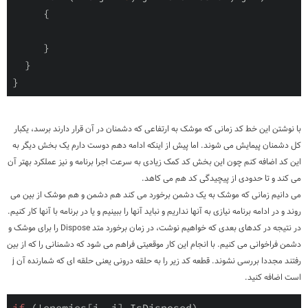
     {

     }

  }

}
با نوشتن این خط کد زمانی که موشک به ارتفاعی که دشمنان در آن قرار دارند برسد، یکبار
کل دشمنان پیمایش می شوند. اما پیش از اینکه ادامه دهم دوست دارم یک بخش دیگر به
این کد اضافه کنم چون این بخش کد کمک زیادی به سرعت اجرا برنامه و نیز عملکرد بهتر آن
می کند و تا حدودی از پیچیدگی کد هم می کاهد.
می دانیم زمانی که موشک به یک دشمن برخورد می کند هم دشمن و هم موشک از بین می
روند و در ادامه برنامه نیازی به آنها نداریم و نباید آنها را ببینیم و یا در برنامه با آنها کار کنیم.
در نتیجه در کدهای بعدی که خواهیم نوشت، در زمان برخورد متد Dispose را برای موشک و
دشمن فراخوانی می کنیم. با انجام این کار موقعیتی فراهم می شود که دشمنانی را که از بین
رفتند مجددا بررسی نشوند. قطعه کد زیر را به حلقه درونی یعنی حلقه ای که شمارنده آن j
است اضافه کنید.
if
 (!enemies[i, j].IsDisposed)
