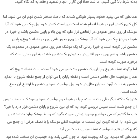
بدنه شرط بالا کپی کنیم. اما شما فعلا این کار را انجام ندهید و فقط به کد نگاه کنید.
همانطور که می بینید خطوط بسیار طولانی شدند که باعث سختر شدن فهم آن می شود. اما
کل کاری که در این دو شرط انجام شده است این است که در شرط اول چک می شود که آیا
موشک از روی محور عمودی در ارتفاعی قرار دارد که بین بالا و پایین دشمن باشد یا خیر؟ در
شرط دوم نیز چک می شود که آیا موشک از روی محور افقی بین دو نقطه شروع و پایان
دشمن قرار گرفته است یا خیر؟ زمانی که یک موشک هم روی محور عمودی در محدوده یک
دشمن باشد و هم روی محور افقی در محدودی یک دشمن باشد، به این معنی است که
برخورد صورت گرفته است.
اما چگونه نقطه شروع و پایان یک دشمن مشخص می شود؟ ساده است نقطه شروع که
همان موقعیت حال حاضر دشمن است و نقطه پایان را می توان از جمع نقطه شروع با اندازه
دشمن به دست آورد. بعنوان مثال در شرط اول موقعیت عمودی دشمن با ارتفاع آن جمع
شده است.
هنوز یک نکته دیگر باقی مانده است، چرا در شرط دوم موقعیت عمودی موشک با نصف عرض
آن جمع شده است سپس بررسی کرده ایم که آیا بین شروع و پایان دشمن قرار دارد یا خیر؟
خب ما گفتیم که می خواهیم برخورد زمانی صورت بگیرد که وسط موشک وارد بدنه دشمن
می شود، با اضافه کردن این قسمت ما موقعیت افقی موشک را با نصف عرض آن جمع می
کنیم که در نتیجه موقعیت نقطه میانی بدست می آید.
همانطور که دیدید این کد پیچیده نبود اما چون کمی بلند بود، فهمیدن آن سخت شده بود