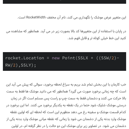
این متغییر عرض موشک را نگهداری می کند، نام آن مخفف RocketWidth است.
در پایان با استفاده از این متغییرها کد بالا بصورت زیر در می آید. همانطور که مشاهده می
کنید این خط خیلی کوتاه تر و قابل فهم شد.
rocket.Location = 
new
 Point(SSLX + ((SSW/
2
)-
RW/
2
),SSLY);
خب کارمان با این بخش تمام شد بریم به سراغ لحظه برخورد، سوالی که پیش می آید این
است که چه زمانی برخورد صورت می گیرد؟ همانطور که می دانید موشک ها فقط به سمت
بالا حرکت می کنند و دشمنان فقط به سمت چپ و راست پس مسلم است اگر در زمان
درستی موشک شلیک شود حتما در یک نقطه به یکدیگر برخورد می کنند. اما این برخورد در
کدام قسمت موشک و سفینه رخ می دهد منظورم این است که لحظه ای که اولین نقطه
موشک وارد بدنه یکی از دشمنان می شود یا زمانی که نقطه میانی موشک وارد بدنه یکی از
دشمنان می شود. در تصاویر زیر برای موشک این دو حالت را در نظر گرفته ام، در اولین