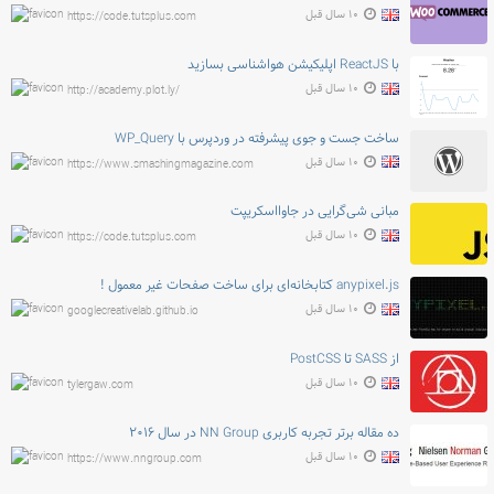
۱۰ سال قبل
https://code.tutsplus.com
با ReactJS اپلیکیشن هواشناسی بسازید
۱۰ سال قبل
http://academy.plot.ly/
ساخت جست و جوی پیشرفته در وردپرس با WP_Query
۱۰ سال قبل
https://www.smashingmagazine.com
مبانی شی‌گرایی در جاوااسکریپت
۱۰ سال قبل
https://code.tutsplus.com
anypixel.js کتابخانه‌ای برای ساخت صفحات غیر معمول !
۱۰ سال قبل
googlecreativelab.github.io
از SASS تا PostCSS
۱۰ سال قبل
tylergaw.com
ده مقاله برتر تجربه کاربری NN Group در سال ۲۰۱۶
۱۰ سال قبل
https://www.nngroup.com