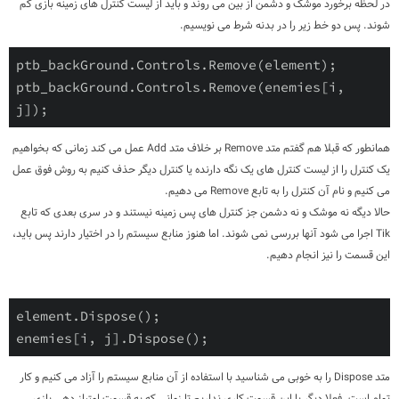
در لحظه برخورد موشک و دشمن از بین می روند و باید از لیست کنترل های زمینه بازی کم
شوند. پس دو خط زیر را در بدنه شرط می نویسیم.
ptb_backGround
.Controls
.Remove
(element);

ptb_backGround
.Controls
.Remove
(enemies
[i, 
j]
);
همانطور که قبلا هم گفتم متد Remove بر خلاف متد Add عمل می کند زمانی که بخواهیم
یک کنترل را از لیست کنترل های یک نگه دارنده یا کنترل دیگر حذف کنیم به روش فوق عمل
می کنیم و نام آن کنترل را به تابع Remove می دهیم.
حالا دیگه نه موشک و نه دشمن جز کنترل های پس زمینه نیستند و در سری بعدی که تابع
Tik اجرا می شود آنها بررسی نمی شوند. اما هنوز منابع سیستم را در اختیار دارند پس باید،
این قسمت را نیز انجام دهیم.
element
.Dispose
();

enemies
[i, j]
.Dispose
متد Dispose را به خوبی می شناسید با استفاده از آن منابع سیستم را آزاد می کنیم و کار
تمام است. فعلا دیگر با این قسمت کاری نداریم تا زمانی که به قسمت امتیاز دهی بازی