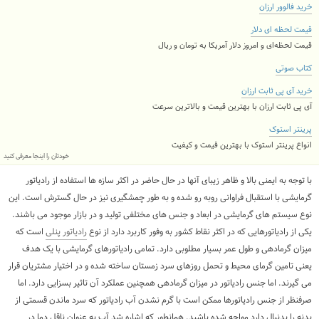
خرید فالوور ارزان
قیمت لحظه ای دلار
قیمت لحظه‌ای و امروز دلار آمریکا به تومان و ریال
کتاب صوتی
خرید آی پی ثابت ارزان
آی پی ثابت ارزان با بهترین قیمت و بالاترین سرعت
پرینتر استوک
انواع پرینتر استوک با بهترین قیمت و کیفیت
خودتان را اینجا معرفی کنید
با توجه به ایمنی بالا و ظاهر زیبای آنها در حال حاضر در اکثر سازه ها استفاده از رادیاتور
گرمایشی با استقبال فراوانی روبه رو شده و به طور چمشگیری نیز در حال گسترش است. این
نوع سیستم های گرمایشی در ابعاد و جنس های مختلفی تولید و در بازار موجود می باشند.
یکی از رادیاتورهایی که در اکثر نقاط کشور به وفور کاربرد دارد از نوع
رادیاتور پنلی
است که
میزان گرمادهی و طول عمر بسیار مطلوبی دارد. تمامی رادیاتورهای گرمایشی با یک هدف
یعنی تامین گرمای محیط و تحمل روزهای سرد زمستان ساخته شده و در اختیار مشتریان قرار
می گیرند. اما جنس رادیاتور در میزان گرمادهی همچنین عملکرد آن تاثیر بسزایی دارد. اما
صرفنظر از جنس رادیاتورها ممکن است با گرم نشدن آب رادیاتور که سرد ماندن قسمتی از
بدنه را بدنبال دارد مواجه شده باشید. همانطور که اشاره شد آب به عنوان ناقل دما در