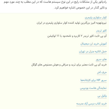
رادیاتور یکی از مشکلات رایج در این نوع سیستم هاست که در این مطلب به چند مورد مهم
و تاثیر گذار در این خصوص اشاره خواهیم کرد.
کولر سلولزی پلیمری
نیروتهویه البرز بزرگترین تولید کننده کولر سلولزی پلیمری در ایران
کاور تریدر
آی پی ثابت کاور تریدر ۲ کاربره و نامحدود با 11 لوکیشن
آموزش خرید ارز دیجیتال
حمل اثاثیه منزل در تهران
های سرور
خرید آی پی ثابت معتبر برای ترید و صرافی و هوش مصنوعی های گوگل
حرف آخر
سرور HP برای کارخانه‌ها
نمایندگی هاست وردپرس
وکیل بی
خرید کتاب درسی آزاد مدرسه