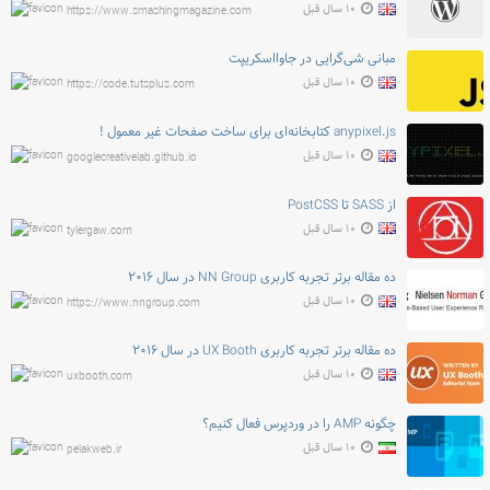
۱۰ سال قبل
https://www.smashingmagazine.com
مبانی شی‌گرایی در جاوااسکریپت
۱۰ سال قبل
https://code.tutsplus.com
anypixel.js کتابخانه‌ای برای ساخت صفحات غیر معمول !
۱۰ سال قبل
googlecreativelab.github.io
از SASS تا PostCSS
۱۰ سال قبل
tylergaw.com
ده مقاله برتر تجربه کاربری NN Group در سال ۲۰۱۶
۱۰ سال قبل
https://www.nngroup.com
ده مقاله برتر تجربه کاربری UX Booth در سال ۲۰۱۶
۱۰ سال قبل
uxbooth.com
چگونه AMP را در وردپرس فعال کنیم؟
۱۰ سال قبل
pelakweb.ir