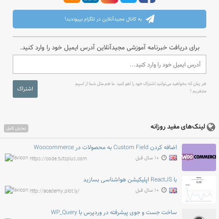
به کانال مجیدآنلاین در تلگرام بپیوندید!
برای دریافت خبرنامه آموزشی مجیدآنلاین آدرس ایمیل خود را وارد کنید.
هر زمان که بخواهید می‌توانید اشتراک خود را لغو کنید. ما هم مثل شما از اسپم
اشتراک
متنفریم !
لینک‌های مفید روزانه
نمایش کامل
اضافه کردن Custom Field به محصولات در Woocommerce
۱۰ سال قبل
https://code.tutsplus.com
با ReactJS اپلیکیشن هواشناسی بسازید
۱۰ سال قبل
http://academy.plot.ly/
ساخت جست و جوی پیشرفته در وردپرس با WP_Query