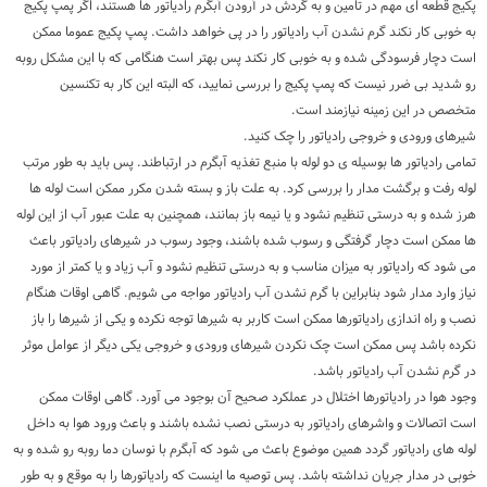
پکیج قطعه ای مهم در تامین و به گردش در آرودن آبگرم رادیاتور ها هستند، اگر پمپ پکیج
به خوبی کار نکند گرم نشدن آب رادیاتور را در پی خواهد داشت. پمپ پکیج عموما ممکن
است دچار فرسودگی شده و به خوبی کار نکند پس بهتر است هنگامی که با این مشکل روبه
رو شدید بی ضرر نیست که پمپ پکیج را بررسی نمایید، که البته این کار به تکنسین
متخصص در این زمینه نیازمند است.
شیرهای ورودی و خروجی رادیاتور را چک کنید.
تمامی رادیاتور ها بوسیله ی دو لوله با منبع تغذیه آبگرم در ارتباطند. پس باید به طور مرتب
لوله رفت و برگشت مدار را بررسی کرد. به علت باز و بسته شدن مکرر ممکن است لوله ها
هرز شده و به درستی تنظیم نشود و یا نیمه باز بمانند، همچنین به علت عبور آب از این لوله
ها ممکن است دچار گرفتگی و رسوب شده باشند، وجود رسوب در شیرهای رادیاتور باعث
می شود که رادیاتور به میزان مناسب و به درستی تنظیم نشود و آب زیاد و یا کمتر از مورد
نیاز وارد مدار شود بنابراین با گرم نشدن آب رادیاتور مواجه می شویم. گاهی اوقات هنگام
نصب و راه اندازی رادیاتورها ممکن است کاربر به شیرها توجه نکرده و یکی از شیرها را باز
نکرده باشد پس ممکن است چک نکردن شیرهای ورودی و خروجی یکی دیگر از عوامل موثر
در گرم نشدن آب رادیاتور باشد.
وجود هوا در رادیاتورها اختلال در عملکرد صحیح آن بوجود می آورد. گاهی اوقات ممکن
است اتصالات و واشرهای رادیاتور به درستی نصب نشده باشند و باعث ورود هوا به داخل
لوله های رادیاتور گردد همین موضوع باعث می شود که آبگرم با نوسان دما روبه رو شده و به
خوبی در مدار جریان نداشته باشد. پس توصیه ما اینست که رادیاتورها را به موقع و به طور