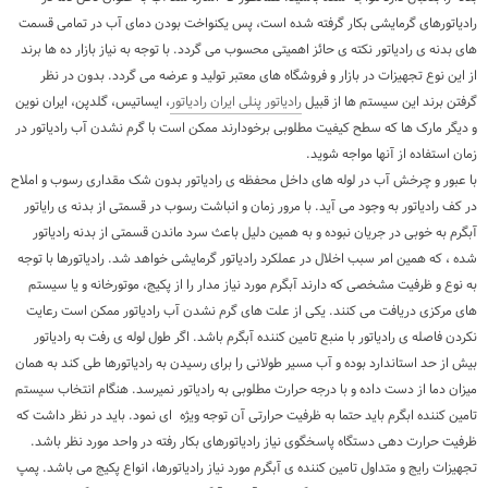
رادیاتورهای گرمایشی بکار گرفته شده است، پس یکنواخت بودن دمای آب در تمامی قسمت
های بدنه ی رادیاتور نکته ی حائز اهمیتی محسوب می گردد. با توجه به نیاز بازار ده ها برند
از این نوع تجهیزات در بازار و فروشگاه های معتبر تولید و عرضه می گردد. بدون در نظر
گرفتن برند این سیستم ها از قبیل
رادیاتور پنلی ایران رادیاتور
، ایساتیس، گلدپن، ایران نوین
و دیگر مارک ها که سطح کیفیت مطلوبی برخودارند ممکن است با گرم نشدن آب رادیاتور در
زمان استفاده از آنها مواجه شوید.
با عبور و چرخش آب در لوله های داخل محفظه ی رادیاتور بدون شک مقداری رسوب و املاح
در کف رادیاتور به وجود می آید. با مرور زمان و انباشت رسوب در قسمتی از بدنه ی رایاتور
آبگرم به خوبی در جریان نبوده و به همین دلیل باعث سرد ماندن قسمتی از بدنه رادیاتور
شده ، که همین امر سبب اخلال در عملکرد رادیاتور گرمایشی خواهد شد. رادیاتورها با توجه
به نوع و ظرفیت مشخصی که دارند آبگرم مورد نیاز مدار را از پکیج، موتورخانه و یا سیستم
های مرکزی دریافت می کنند. یکی از علت های گرم نشدن آب رادیاتور ممکن است رعایت
نکردن فاصله ی رادیاتور با منبع تامین کننده آبگرم باشد. اگر طول لوله ی رفت به رادیاتور
بیش از حد استاندارد بوده و آب مسیر طولانی را برای رسیدن به رادیاتورها طی کند به همان
میزان دما از دست داده و با درجه حرارت مطلوبی به رادیاتور نمیرسد. هنگام انتخاب سیستم
تامین کننده ابگرم باید حتما به ظرفیت حرارتی آن توجه ویژه ای نمود. باید در نظر داشت که
ظرفیت حرارت دهی دستگاه پاسخگوی نیاز رادیاتورهای بکار رفته در واحد مورد نظر باشد.
تجهیزات رایج و متداول تامین کننده ی آبگرم مورد نیاز رادیاتورها، انواع پکیج می باشد. پمپ