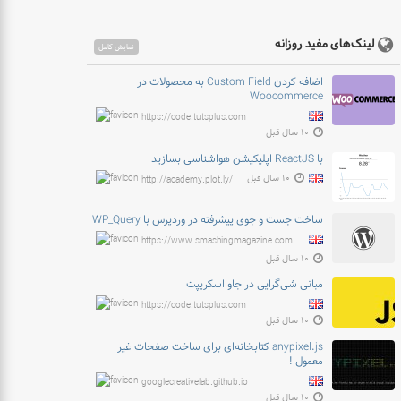
لینک‌های مفید روزانه
نمایش کامل
اضافه کردن Custom Field به محصولات در
Woocommerce
https://code.tutsplus.com
۱۰ سال قبل
با ReactJS اپلیکیشن هواشناسی بسازید
۱۰ سال قبل
http://academy.plot.ly/
ساخت جست و جوی پیشرفته در وردپرس با WP_Query
https://www.smashingmagazine.com
۱۰ سال قبل
مبانی شی‌گرایی در جاوااسکریپت
https://code.tutsplus.com
۱۰ سال قبل
anypixel.js کتابخانه‌ای برای ساخت صفحات غیر
معمول !
googlecreativelab.github.io
۱۰ سال قبل