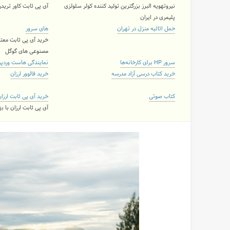
نیروتهویه البرز بزرگترین تولید کننده کولر سلولزی
آی پی ثابت کاور تریدر ۲ کاربره و نامحدود با 11 لوکی
پلیمری در ایران
حمل اثاثیه منزل در تهران
های سرور
خرید آی پی ثابت معتب
مصنوعی های گوگل
سرور HP برای کارخانه‌ها
نمایندگی هاست وردپ
خرید کتاب درسی آزاد مدرسه
خرید فالوور ارزان
کتاب صوتی
خرید آی پی ثابت ارزا
آی پی ثابت ارزان با 