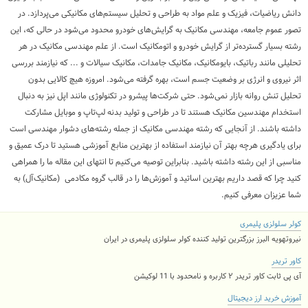
دانش ریاضیات، فیزیک و علم مواد به طراحی و تحلیل سیستم‌های مکانیکی می‌پردازد. در
تصور عموم جامعه، مهندسی مکانیک به گرایش‌های خودرو محدود می‌شود در حالی که، این
رشته بسیار گسترده‌تر از گرایش خودرو و اتومکانیک است. از علم مهندسی مکانیک در هر
تحلیلی مانند رباتیک، بایومکانیک، مکانیک جامدات، مکانیک سیالات و ... که نیازمند بررسی
اثر نیروی و انرژی بر وضعیت جسم است، بهره گرفته می‌شود. امروزه هیچ کالایی بدون
تحلیل تنش روانه بازار نمی‌شود. حتی شرکت‌ها پیشرو در تکنولوژی مانند اپل نیز به دنبال
استخدام مهندسین مکانیک هستند تا در طراحی و تولید بدنه لپ‌تاپ و موبایل مشارکت
داشته باشند. از آنجایی که رشته مهندسی مکانیک از جمله رشته‌های دشوار مهندسی است
برای یادگیری هرچه بهتر آن نیازمند استفاده از بهترین منابع آموزشی هستید تا درک عمیق و
مناسبی از این رشته داشته باشید. بنابراین توصیه می‌کنیم تا انتهای این مقاله ما را همراهی
کنید چرا که قصد داریم بهترین اساتید و آموزش‌ها را در قالب گروه مکادمی (مکانیک‌آل) به
شما عزیزان معرفی کنیم.
کولر سلولزی پلیمری
نیروتهویه البرز بزرگترین تولید کننده کولر سلولزی پلیمری در ایران
کاور تریدر
آی پی ثابت کاور تریدر ۲ کاربره و نامحدود با 11 لوکیشن
آموزش خرید ارز دیجیتال