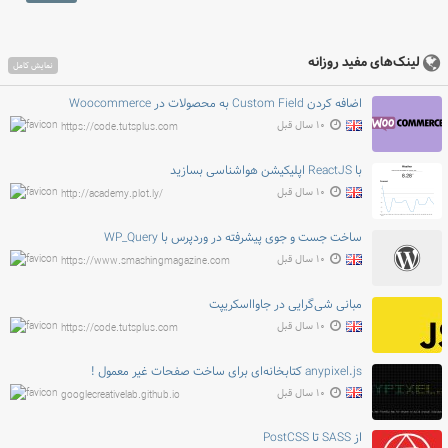
لینک‌های مفید روزانه
نمایش کامل
اضافه کردن Custom Field به محصولات در Woocommerce
۱۰ سال قبل
https://code.tutsplus.com
با ReactJS اپلیکیشن هواشناسی بسازید
۱۰ سال قبل
http://academy.plot.ly/
ساخت جست و جوی پیشرفته در وردپرس با WP_Query
۱۰ سال قبل
https://www.smashingmagazine.com
مبانی شی‌گرایی در جاوااسکریپت
۱۰ سال قبل
https://code.tutsplus.com
anypixel.js کتابخانه‌ای برای ساخت صفحات غیر معمول !
۱۰ سال قبل
googlecreativelab.github.io
از SASS تا PostCSS