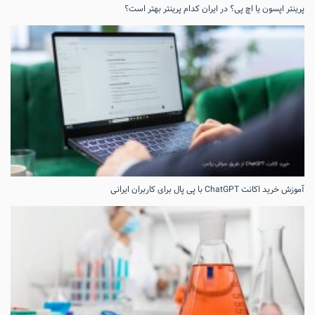
پرینتر اپسون یا اچ پی؟ در ایران کدام پرینتر بهتر است؟
آموزش خرید اکانت ChatGPT با پی پال برای کاربران ایرانی