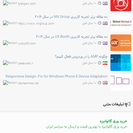
۱۰ سال قبل
tylergaw.com
ده مقاله برتر تجربه کاربری NN Group در سال ۲۰۱۶
۱۰ سال قبل
https://www.nngroup.com
ده مقاله برتر تجربه کاربری UX Booth در سال ۲۰۱۶
۱۰ سال قبل
uxbooth.com
چگونه AMP را در وردپرس فعال کنیم؟
۱۰ سال قبل
pelakweb.ir
Responsive Design: Fix for Windows Phone 8 Device Adaptation
۱۰ سال قبل
devhammer.net
تبلیغات متنی
خرید ورق گالوانیزه
خرید ورق گالوانیزه با بهترین قیمت و ارسال به سراسر ایران