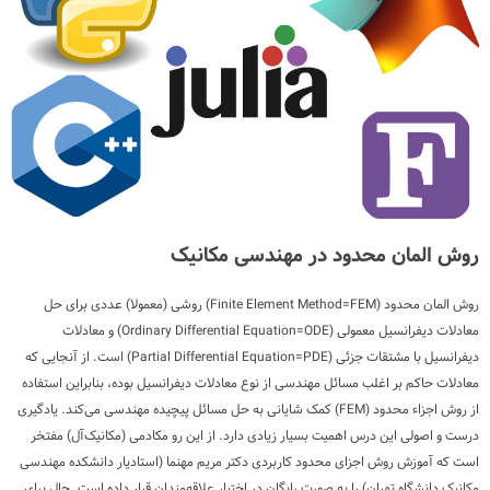
روش المان محدود در مهندسی مکانیک
روش المان محدود (Finite Element Method=FEM) روشی (معمولا) عددی برای حل
معادلات دیفرانسیل معمولی (Ordinary Differential Equation=ODE) و معادلات
دیفرانسیل با مشتقات جزئی (Partial Differential Equation=PDE) است. از آنجایی که
معادلات حاکم بر اغلب مسائل مهندسی از نوع معادلات دیفرانسیل بوده، بنابراین استفاده
از روش اجزاء محدود (FEM) کمک شایانی به حل مسائل پیچیده مهندسی می‌کند. یادگیری
درست و اصولی این درس اهمیت بسیار زیادی دارد. از این رو مکادمی (مکانیک‌آل) مفتخر
است که آموزش روش اجزای محدود کاربردی دکتر مریم مهنما (استادیار دانشکده مهندسی
مکانیک دانشگاه تهران) را به صورت رایگان در اختیار علاقه‌مندان قرار داده است. حال برای