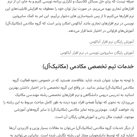
صرفه نیست که برای حل مسائل کلاسیک و تکراری برنامه نویسی کنیم و به جای آن از نرم
افزارهای تجاری بهره می‌بریم. در صورت نیاز توان خود را معطوف به افزایش قابلیت‌های این
نرم افزارها می‌کنیم تا از پس شبیه‌سازی های دشوار برآییم. این امر به کمک سابروتین
نویسی در نرم افزارهای تجاری مانند آباکوس امکان پذیر است که گروه مکادمی (مکانیک‌آل)
آموزش‌های فراوانی در اختیار شما قرار می‌دهد.
آموزش رایگان نرم افزار آباکوس
آموزش رایگان سابروتین نویسی در نرم افزار آباکوس
خدمات تیم تخصصی مکادمی (مکانیک‌آل)
با توجه به موارد عنوان شده، شاید علاقه‌مند هستید که در خصوص نحوه فعالیت گروه
مکادمی (مکانیک‌آل) بیشتر بدانید. در واقع این گروه تخصصی با در اختیار داشتن بهترین
اساتید به تدریس دروس دانشگاهی و نرم افزارهای تخصصی رشته مهندسی مکانیک
می‌پردازد به نحوی که نهایتاً همه‌ی افراد دوره دیده به طور کامل مباحث مربوط به این رشته را
یاد خواهند گرفت. مهم‌ترین وجه تمایز مکادمی (مکانیک‌آل) با سایر گروه‌های آموزشی
موجود، کیفیت مثال زدنی و آموزش‌های رایگان آن است.
از دیگر خدمات گروه مکادمی (مکانیک‌آل) می‌توان به مقالات بسیار وزین و کاربردی آن‌ها
اشاره کرد که توسط دانشجویان ممتاز این رشته نگارش شده است. بنابراین می‌توانید به