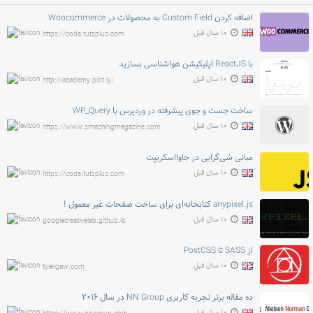
اضافه کردن Custom Field به محصولات در Woocommerce
۱۰ سال قبل
https://code.tutsplus.com
با ReactJS اپلیکیشن هواشناسی بسازید
۱۰ سال قبل
http://academy.plot.ly/
ساخت جست و جوی پیشرفته در وردپرس با WP_Query
۱۰ سال قبل
https://www.smashingmagazine.com
مبانی شی‌گرایی در جاوااسکریپت
۱۰ سال قبل
https://code.tutsplus.com
anypixel.js کتابخانه‌ای برای ساخت صفحات غیر معمول !
۱۰ سال قبل
googlecreativelab.github.io
از SASS تا PostCSS
۱۰ سال قبل
tylergaw.com
ده مقاله برتر تجربه کاربری NN Group در سال ۲۰۱۶
۱۰ سال قبل