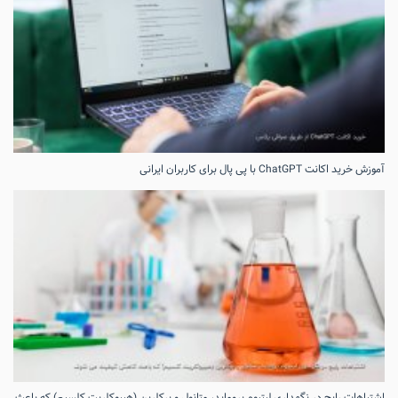
آموزش خرید اکانت ChatGPT با پی پال برای کاربران ایرانی
اشتباهات رایج در نگهداری لیتیوم بروماید، متانول و پرکلرین (هیپوکلریت کلسیم) که باعث