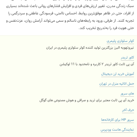
سبک زندگی مدرن، تغییر ارزش‌های فردی و افزایش فشارهای روانی باعث شده‌اند بسیاری
از افراد، حتی در ظاهر موفق‌ترین روابط، احساس ناامنی، فرسودگی عاطفی و سردرگمی را
تجربه کنند. از طرفی، ورود به رابطه‌های ناسالم و سمی می‌تواند آرامش روان، عزت‌نفس و
حتی هویت فرد را به‌تدریج تخریب کند.
کولر سلولزی پلیمری
نیروتهویه البرز بزرگترین تولید کننده کولر سلولزی پلیمری در ایران
کاور تریدر
آی پی ثابت کاور تریدر ۲ کاربره و نامحدود با 11 لوکیشن
آموزش خرید ارز دیجیتال
حمل اثاثیه منزل در تهران
های سرور
خرید آی پی ثابت معتبر برای ترید و صرافی و هوش مصنوعی های گوگل
حرف آخر
سرور HP برای کارخانه‌ها
نمایندگی هاست وردپرس