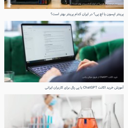
پرینتر اپسون یا اچ پی؟ در ایران کدام پرینتر بهتر است؟
آموزش خرید اکانت ChatGPT با پی پال برای کاربران ایرانی