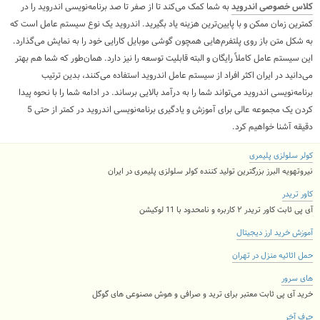
کلاس خصوصی اندروید
به شما کمک می‌کند تا از صفر تا صد برنامه‌نویسی اندروید را در
کمترین زمان ممکن و با پایین‌ترین هزینه یاد بگیرید. اندروید یک نوع سیستم عامل است که
به شکل متن باز روی پلتفرم‌هایی همچون گوشی موبایل کارایی خود را به نمایش می‌گذارد.
این سیستم عامل کاملاً رایگان و البته قابلیت توسعه را نیز دارد. همان‌طور که شما هم بهتر
می‌دانید در ایران اکثر افراد از سیستم عامل اندروید استفاده می‌کنند، بدین ترتیب
برنامه‌نویسی اندروید می‌تواند شما را به درآمد بالایی برساند. در ادامه شما را با نحوه پیدا
کردن یک مجموعه عالی برای آموزش و یادگیری برنامه‌نویسی اندروید در کمتر از حتی 5
دقیقه آشنا خواهیم کرد.
کولر سلولزی پلیمری
نیروتهویه البرز بزرگترین تولید کننده کولر سلولزی پلیمری در ایران
کاور تریدر
آی پی ثابت کاور تریدر ۲ کاربره و نامحدود با 11 لوکیشن
آموزش خرید ارز دیجیتال
حمل اثاثیه منزل در تهران
های سرور
خرید آی پی ثابت معتبر برای ترید و صرافی و هوش مصنوعی های گوگل
حرف آخر