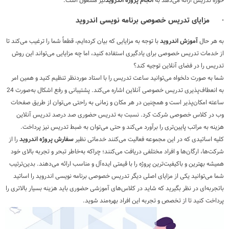
حوزه تدریس ارائه می‌دهد به
انجام پروژه اندروید
نیز مشغول است.
·
مزایای تدریس خصوصی برنامه نویسی اندروید
به هر حال
آموزش اندروید
با توجه به مزایایی که بیان کرده‌ایم، قطعاً شما را ترغیب می‌کند تا
از خدمات تدریس خصوصی برای یادگیری استفاده کنید، اما چه مزایایی می‌تواند این روش
تدریس را در فضای آنلاین توجیه کند؟
شما به صورت دلخواه می‌توانید ساعت تدریس را با استاد موردنظر تنظیم کنید و همین امر
به انعطاف‌پذیری تدریس خصوصی آنلاین اشاره می‌کند. پشتیبانی و رفع اشکال به‌صورت 24
ساعته امکان‌پذیر است و همچنین در هر مکان و زمانی به راحتی می‌توان از طریق صفحات
وب در کلاس خصوصی شرکت کرد. نسبت به تدریس حضوری صد درصد تدریس آنلاین
هزینه به مراتب پایین
تری را برآورد می‌کند و حتی می‌توان به ضبط تدریس نیز پرداخت.
کلیه اساتیدی که در این مجموعه فعالیت می‌کنند خدماتی نظیر
سفارش پروژه اندروید
را از
شرکت‌ها، ارگان‌ها و افراد مختلفی دریافت می‌کنند؛ چراکه به‌خاطر تبحر و تجربه بالای خود
همیشه بهترین و باکیفیت‌ترین پروژه را با قیمتی ایده‌آل و مناسب ارائه می‌دهند. بدین‌ترتیب
شما می‌توانید یکی از مزایای اصلی دیگر تدریس خصوصی برنامه نویسی اندروید را اساتید
باتجربه‌ای در نظر بگیرید که شاید در کلاس‌های آموزشی حضوری باید هزینه بسیار بالاتری را
پرداخت کنید تا از تخصص و تجربه این افراد بهره‌مند شوید.