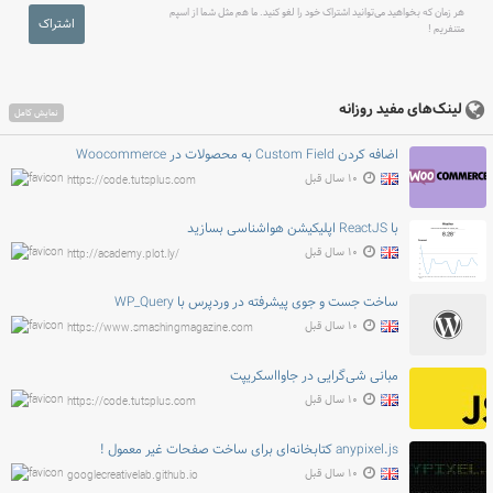
هر زمان که بخواهید می‌توانید اشتراک خود را لغو کنید. ما هم مثل شما از اسپم
اشتراک
متنفریم !
لینک‌های مفید روزانه
نمایش کامل
اضافه کردن Custom Field به محصولات در Woocommerce
۱۰ سال قبل
https://code.tutsplus.com
با ReactJS اپلیکیشن هواشناسی بسازید
۱۰ سال قبل
http://academy.plot.ly/
ساخت جست و جوی پیشرفته در وردپرس با WP_Query
۱۰ سال قبل
https://www.smashingmagazine.com
مبانی شی‌گرایی در جاوااسکریپت
۱۰ سال قبل
https://code.tutsplus.com
anypixel.js کتابخانه‌ای برای ساخت صفحات غیر معمول !
۱۰ سال قبل
googlecreativelab.github.io