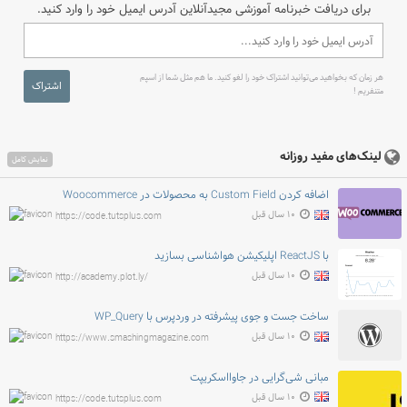
برای دریافت خبرنامه آموزشی مجیدآنلاین آدرس ایمیل خود را وارد کنید.
هر زمان که بخواهید می‌توانید اشتراک خود را لغو کنید. ما هم مثل شما از اسپم
اشتراک
متنفریم !
لینک‌های مفید روزانه
نمایش کامل
اضافه کردن Custom Field به محصولات در Woocommerce
۱۰ سال قبل
https://code.tutsplus.com
با ReactJS اپلیکیشن هواشناسی بسازید
۱۰ سال قبل
http://academy.plot.ly/
ساخت جست و جوی پیشرفته در وردپرس با WP_Query
۱۰ سال قبل
https://www.smashingmagazine.com
مبانی شی‌گرایی در جاوااسکریپت
۱۰ سال قبل
https://code.tutsplus.com