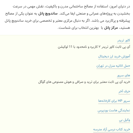
در دنیای امروز، استفاده از مصالح ساختمانی مدرن و باکیفیت، نقش مهمی در سرعت
بخشیدن به پروژه‌های عمرانی و صنعتی ایفا می‌کند.
ساندویچ پانل
به عنوان یکی از مصالح
پیشرفته و پرکاربرد می باشد. اگر به دنبال مرکزی معتبر و تخصصی برای خرید ساندویچ پانل
هستید،
مرکز پانل
با بهترین انتخاب برای شماست.
کاور تریدر
آی پی ثابت کاور تریدر ۲ کاربره و نامحدود با 11 لوکیشن
آموزش خرید ارز دیجیتال
حمل اثاثیه منزل در تهران
های سرور
خرید آی پی ثابت معتبر برای ترید و صرافی و هوش مصنوعی های گوگل
حرف آخر
سرور HP برای کارخانه‌ها
نمایندگی هاست وردپرس
وکیل بی
خرید کتاب درسی آزاد مدرسه