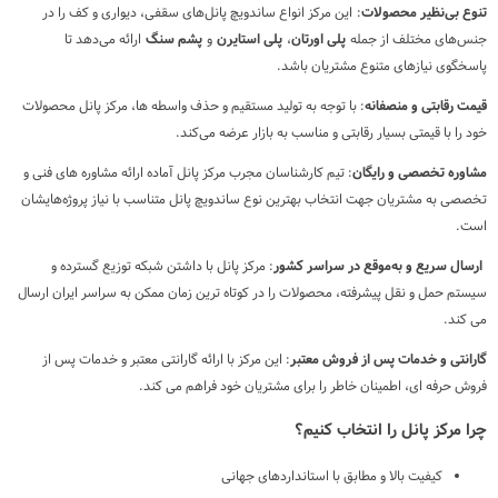
تنوع بی‌نظیر محصولات
: این مرکز انواع ساندویچ پانل‌های سقفی، دیواری و کف را در
جنس‌های مختلف از جمله
پلی اورتان
،
پلی استایرن
و
پشم سنگ
ارائه می‌دهد تا
پاسخگوی نیازهای متنوع مشتریان باشد.
قیمت رقابتی و منصفانه
: با توجه به تولید مستقیم و حذف واسطه ها، مرکز پانل محصولات
خود را با قیمتی بسیار رقابتی و مناسب به بازار عرضه می‌کند.
مشاوره تخصصی و رایگان
: تیم کارشناسان مجرب مرکز پانل آماده ارائه مشاوره های فنی و
تخصصی به مشتریان جهت انتخاب بهترین نوع ساندویچ پانل متناسب با نیاز پروژه‌هایشان
است.
ارسال سریع و به‌موقع در سراسر کشور
: مرکز پانل با داشتن شبکه توزیع گسترده و
سیستم حمل و نقل پیشرفته، محصولات را در کوتاه ترین زمان ممکن به سراسر ایران ارسال
می کند.
گارانتی و خدمات پس از فروش معتبر
: این مرکز با ارائه گارانتی معتبر و خدمات پس از
فروش حرفه ای، اطمینان خاطر را برای مشتریان خود فراهم می کند.
چرا مرکز پانل را انتخاب کنیم؟
کیفیت بالا و مطابق با استانداردهای جهانی