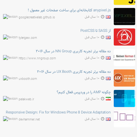
anypixel.js کتابخانه‌ای برای ساخت صفحات غیر معمول !
۱۰ سال قبل
googlecreativelab.github.io
از SASS تا PostCSS
۱۰ سال قبل
tylergaw.com
ده مقاله برتر تجربه کاربری NN Group در سال ۲۰۱۶
۱۰ سال قبل
https://www.nngroup.com
ده مقاله برتر تجربه کاربری UX Booth در سال ۲۰۱۶
۱۰ سال قبل
uxbooth.com
چگونه AMP را در وردپرس فعال کنیم؟
۱۰ سال قبل
pelakweb.ir
Responsive Design: Fix for Windows Phone 8 Device Adaptation
۱۰ سال قبل
devhammer.net