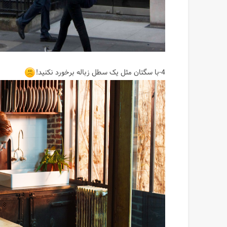
4-با سگتان مثل یک سطل زباله برخورد نکنید!