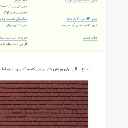
حمل اثاثیه منزل در تهران
های سرور
خرید آی پی ثابت معتب
مصنوعی های گوگل
سرور HP برای کارخانه‌ها
نمایندگی هاست وردپ
خرید کتاب درسی آزاد مدرسه
خرید فالوور ارزان
کتاب صوتی
خرید آی پی ثابت ارزا
آی پی ثابت ارزان با 
1-تبلیغ سالن برای ورزش های رزمی که میگه ورود داره اما خروج , نه!