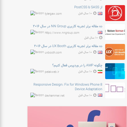
از SASS تا PostCSS
۱۰ سال قبل
tylergaw.com
ده مقاله برتر تجربه کاربری NN Group در سال ۲۰۱۶
https://www.nngroup.com
۱۰ سال قبل
ده مقاله برتر تجربه کاربری UX Booth در سال ۲۰۱۶
۱۰ سال قبل
uxbooth.com
چگونه AMP را در وردپرس فعال کنیم؟
۱۰ سال قبل
pelakweb.ir
Responsive Design: Fix for Windows Phone 8
Device Adaptation
۱۰ سال قبل
devhammer.net