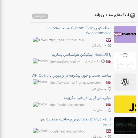
لینک‌های مفید روزانه
نمایش کامل
اضافه کردن Custom Field به محصولات در
Woocommerce
https://code.tutsplus.com
۱۰ سال قبل
با ReactJS اپلیکیشن هواشناسی بسازید
۱۰ سال قبل
http://academy.plot.ly/
ساخت جست و جوی پیشرفته در وردپرس با WP_Query
https://www.smashingmagazine.com
۱۰ سال قبل
مبانی شی‌گرایی در جاوااسکریپت
https://code.tutsplus.com
۱۰ سال قبل
anypixel.js کتابخانه‌ای برای ساخت صفحات غیر
معمول !
googlecreativelab.github.io
۱۰ سال قبل