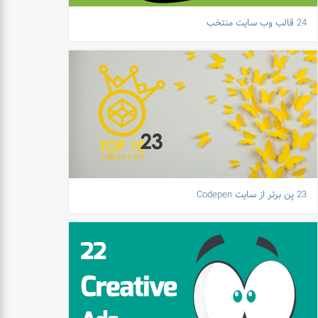
24 قالب وب سایت منتخب
23 پن برتر از سایت Codepen