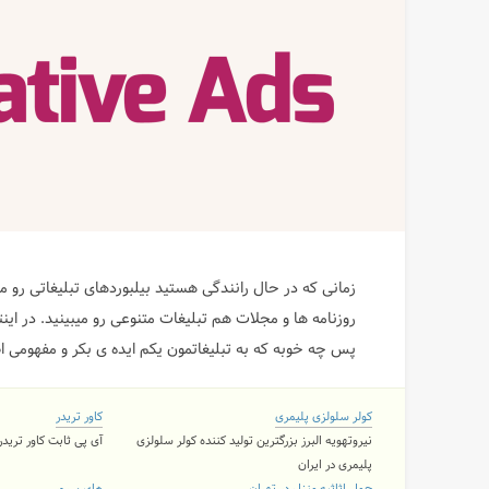
زمانی که در حال رانندگی هستید بیلبوردهای تبلیغاتی رو می
روزنامه ها و مجلات هم تبلیغات متنوعی رو میبینید. در این
پس چه خوبه که به تبلیغاتمون یکم ایده ی بکر و مفهومی اضافه کنیم. امروز 17 تبلیغ خلاق
کولر سلولزی پلیمری
کاور تریدر
نیروتهویه البرز بزرگترین تولید کننده کولر سلولزی
آی پی ثابت کاور تریدر ۲ کاربره و نامحدود با 11 لوکی
پلیمری در ایران