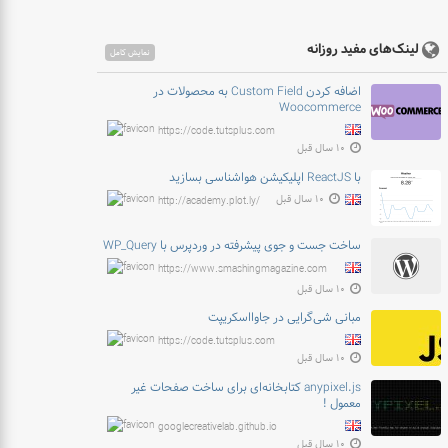
لینک‌های مفید روزانه
نمایش کامل
اضافه کردن Custom Field به محصولات در
Woocommerce
https://code.tutsplus.com
۱۰ سال قبل
با ReactJS اپلیکیشن هواشناسی بسازید
۱۰ سال قبل
http://academy.plot.ly/
ساخت جست و جوی پیشرفته در وردپرس با WP_Query
https://www.smashingmagazine.com
۱۰ سال قبل
مبانی شی‌گرایی در جاوااسکریپت
https://code.tutsplus.com
۱۰ سال قبل
anypixel.js کتابخانه‌ای برای ساخت صفحات غیر
معمول !
googlecreativelab.github.io
۱۰ سال قبل