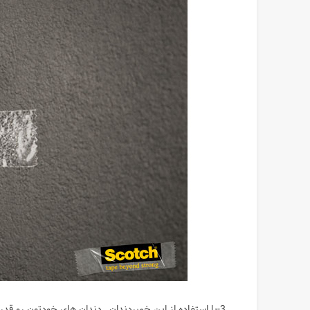
3-با استفاده از این خمیردندان , دندان های خودتون رو قدرتمند کنید.