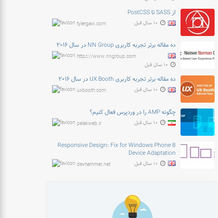
از SASS تا PostCSS
۱۰ سال قبل
tylergaw.com
ده مقاله برتر تجربه کاربری NN Group در سال ۲۰۱۶
https://www.nngroup.com
۱۰ سال قبل
ده مقاله برتر تجربه کاربری UX Booth در سال ۲۰۱۶
۱۰ سال قبل
uxbooth.com
چگونه AMP را در وردپرس فعال کنیم؟
۱۰ سال قبل
pelakweb.ir
Responsive Design: Fix for Windows Phone 8
Device Adaptation
۱۰ سال قبل
devhammer.net