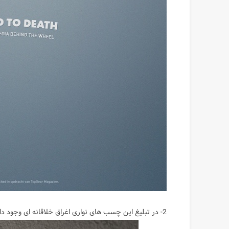
2- در تبلیغ این چسب های نواری اغراق خلاقانه ای وجود داره.