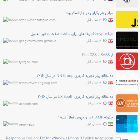
مبانی شی‌گرایی در جاوااسکریپت
۱۰ سال قبل
https://code.tutsplus.com
anypixel.js کتابخانه‌ای برای ساخت صفحات غیر معمول !
۱۰ سال قبل
googlecreativelab.github.io
از SASS تا PostCSS
۱۰ سال قبل
tylergaw.com
ده مقاله برتر تجربه کاربری NN Group در سال ۲۰۱۶
۱۰ سال قبل
https://www.nngroup.com
ده مقاله برتر تجربه کاربری UX Booth در سال ۲۰۱۶
۱۰ سال قبل
uxbooth.com
چگونه AMP را در وردپرس فعال کنیم؟
۱۰ سال قبل
pelakweb.ir
Responsive Design: Fix for Windows Phone 8 Device Adaptation