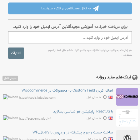
به کانال مجیدآنلاین در تلگرام بپیوندید!
برای دریافت خبرنامه آموزشی مجیدآنلاین آدرس ایمیل خود را وارد کنید.
هر زمان که بخواهید می‌توانید اشتراک خود را لغو کنید. ما هم مثل شما از اسپم
اشتراک
متنفریم !
لینک‌های مفید روزانه
نمایش کامل
اضافه کردن Custom Field به محصولات در Woocommerce
۱۰ سال قبل
https://code.tutsplus.com
با ReactJS اپلیکیشن هواشناسی بسازید
۱۰ سال قبل
http://academy.plot.ly/
ساخت جست و جوی پیشرفته در وردپرس با WP_Query
۱۰ سال قبل
https://www.smashingmagazine.com