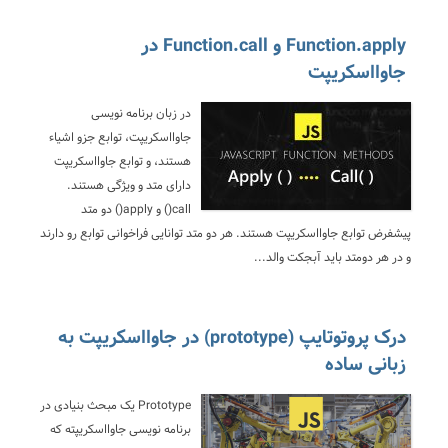
Function.apply و Function.call در
جاوااسکریپت
در زبان برنامه نویسی
جاوااسکریپت، توابع جزو اشیاء
هستند، و توابع جاوااسکریپت
دارای متد و ویژگی هستند.
call() و apply() دو متد
پیشفرض توابع جاوااسکریپت هستند. هر دو متد توانایی فراخوانی توابع رو دارند
و در هر دومتد باید آبجکت والد...
درک پروتوتایپ (prototype) در جاوااسکریپت به
زبانی ساده
Prototype یک مبحث بنیادی در
برنامه نویسی جاوااسکریپته که