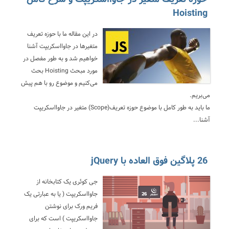
Hoisting
در این مقاله ما با حوزه تعریف
متغیرها در جاوااسکریپت آشنا
خواهیم شد و به طور مفصل در
مورد مبحث Hoisting بحث
می‌کنیم و موضوع رو با هم پیش
می‌بریم.
ما باید به طور کامل با موضوع حوزه تعریف(Scope) متغیر در جاوااسکریپت
آشنا...
26 پلاگین فوق العاده با jQuery
جی کوئری یک کتابخانه از
جاوااسکریپت ( یا به عبارتی یک
فریم ورک برای نوشتن
جاوااسکریپت ) است که برای