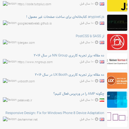
۱۰ سال قبل
https://code.tutsplus.com
anypixel.js کتابخانه‌ای برای ساخت صفحات غیر معمول !
۱۰ سال قبل
googlecreativelab.github.io
از SASS تا PostCSS
۱۰ سال قبل
tylergaw.com
ده مقاله برتر تجربه کاربری NN Group در سال ۲۰۱۶
۱۰ سال قبل
https://www.nngroup.com
ده مقاله برتر تجربه کاربری UX Booth در سال ۲۰۱۶
۱۰ سال قبل
uxbooth.com
چگونه AMP را در وردپرس فعال کنیم؟
۱۰ سال قبل
pelakweb.ir
Responsive Design: Fix for Windows Phone 8 Device Adaptation
۱۰ سال قبل
devhammer.net