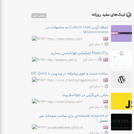
لینک‌های مفید روزانه
نمایش کامل
اضافه کردن Custom Field به محصولات در
Woocommerce
https://code.tutsplus.com
۱۰ سال قبل
با ReactJS اپلیکیشن هواشناسی بسازید
۱۰ سال قبل
http://academy.plot.ly/
ساخت جست و جوی پیشرفته در وردپرس با WP_Query
https://www.smashingmagazine.com
۱۰ سال قبل
مبانی شی‌گرایی در جاوااسکریپت
https://code.tutsplus.com
۱۰ سال قبل
anypixel.js کتابخانه‌ای برای ساخت صفحات غیر
معمول !
googlecreativelab.github.io
۱۰ سال قبل