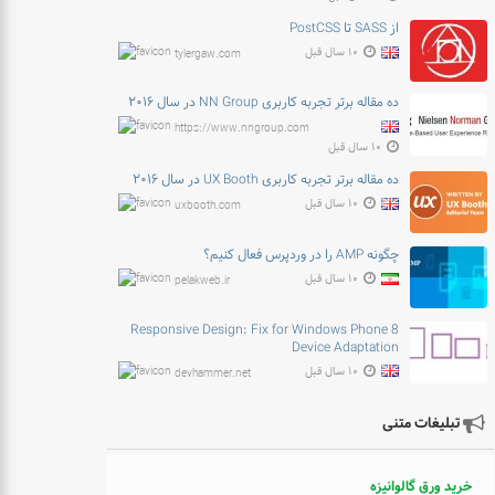
از SASS تا PostCSS
۱۰ سال قبل
tylergaw.com
ده مقاله برتر تجربه کاربری NN Group در سال ۲۰۱۶
https://www.nngroup.com
۱۰ سال قبل
ده مقاله برتر تجربه کاربری UX Booth در سال ۲۰۱۶
۱۰ سال قبل
uxbooth.com
چگونه AMP را در وردپرس فعال کنیم؟
۱۰ سال قبل
pelakweb.ir
Responsive Design: Fix for Windows Phone 8
Device Adaptation
۱۰ سال قبل
devhammer.net
تبلیغات متنی
خرید ورق گالوانیزه