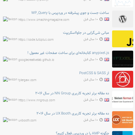
ساخت جست و جوی پیشرفته در وردپرس با WP_Query
۱۰ سال قبل
https://www.smashingmagazine.com
مبانی شی‌گرایی در جاوااسکریپت
۱۰ سال قبل
https://code.tutsplus.com
anypixel.js کتابخانه‌ای برای ساخت صفحات غیر معمول !
۱۰ سال قبل
googlecreativelab.github.io
از SASS تا PostCSS
۱۰ سال قبل
tylergaw.com
ده مقاله برتر تجربه کاربری NN Group در سال ۲۰۱۶
۱۰ سال قبل
https://www.nngroup.com
ده مقاله برتر تجربه کاربری UX Booth در سال ۲۰۱۶
۱۰ سال قبل
uxbooth.com
چگونه AMP را در وردپرس فعال کنیم؟