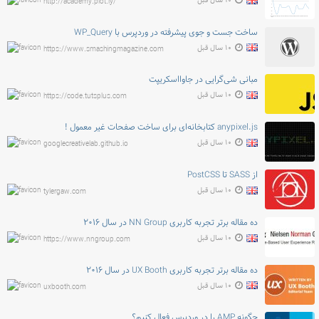
۱۰ سال قبل
http://academy.plot.ly/
ساخت جست و جوی پیشرفته در وردپرس با WP_Query
۱۰ سال قبل
https://www.smashingmagazine.com
مبانی شی‌گرایی در جاوااسکریپت
۱۰ سال قبل
https://code.tutsplus.com
anypixel.js کتابخانه‌ای برای ساخت صفحات غیر معمول !
۱۰ سال قبل
googlecreativelab.github.io
از SASS تا PostCSS
۱۰ سال قبل
tylergaw.com
ده مقاله برتر تجربه کاربری NN Group در سال ۲۰۱۶
۱۰ سال قبل
https://www.nngroup.com
ده مقاله برتر تجربه کاربری UX Booth در سال ۲۰۱۶
۱۰ سال قبل
uxbooth.com
چگونه AMP را در وردپرس فعال کنیم؟