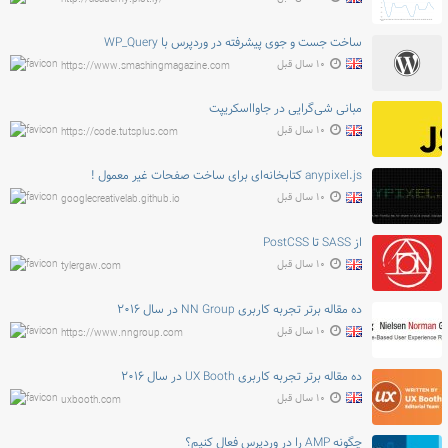
ساخت جست و جوی پیشرفته در وردپرس با WP_Query
۱۰ سال قبل
https://www.smashingmagazine.com
مبانی شی‌گرایی در جاوااسکریپت
۱۰ سال قبل
https://code.tutsplus.com
anypixel.js کتابخانه‌ای برای ساخت صفحات غیر معمول !
۱۰ سال قبل
googlecreativelab.github.io
از SASS تا PostCSS
۱۰ سال قبل
tylergaw.com
ده مقاله برتر تجربه کاربری NN Group در سال ۲۰۱۶
۱۰ سال قبل
https://www.nngroup.com
ده مقاله برتر تجربه کاربری UX Booth در سال ۲۰۱۶
۱۰ سال قبل
uxbooth.com
چگونه AMP را در وردپرس فعال کنیم؟