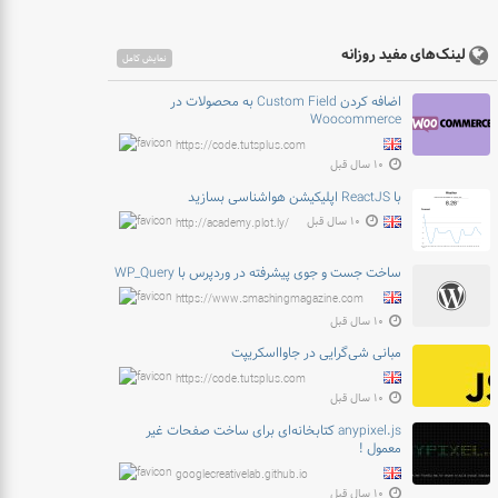
لینک‌های مفید روزانه
نمایش کامل
اضافه کردن Custom Field به محصولات در
Woocommerce
https://code.tutsplus.com
۱۰ سال قبل
با ReactJS اپلیکیشن هواشناسی بسازید
۱۰ سال قبل
http://academy.plot.ly/
ساخت جست و جوی پیشرفته در وردپرس با WP_Query
https://www.smashingmagazine.com
۱۰ سال قبل
مبانی شی‌گرایی در جاوااسکریپت
https://code.tutsplus.com
۱۰ سال قبل
anypixel.js کتابخانه‌ای برای ساخت صفحات غیر
معمول !
googlecreativelab.github.io
۱۰ سال قبل