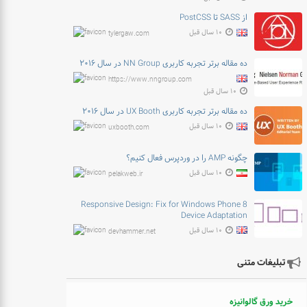
از SASS تا PostCSS
۱۰ سال قبل
tylergaw.com
ده مقاله برتر تجربه کاربری NN Group در سال ۲۰۱۶
https://www.nngroup.com
۱۰ سال قبل
ده مقاله برتر تجربه کاربری UX Booth در سال ۲۰۱۶
۱۰ سال قبل
uxbooth.com
چگونه AMP را در وردپرس فعال کنیم؟
۱۰ سال قبل
pelakweb.ir
Responsive Design: Fix for Windows Phone 8
Device Adaptation
۱۰ سال قبل
devhammer.net
تبلیغات متنی
خرید ورق گالوانیزه