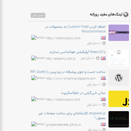
لینک‌های مفید روزانه
نمایش کامل
اضافه کردن Custom Field به محصولات در
Woocommerce
https://code.tutsplus.com
۱۰ سال قبل
با ReactJS اپلیکیشن هواشناسی بسازید
۱۰ سال قبل
http://academy.plot.ly/
ساخت جست و جوی پیشرفته در وردپرس با WP_Query
https://www.smashingmagazine.com
۱۰ سال قبل
مبانی شی‌گرایی در جاوااسکریپت
https://code.tutsplus.com
۱۰ سال قبل
anypixel.js کتابخانه‌ای برای ساخت صفحات غیر
معمول !
googlecreativelab.github.io
۱۰ سال قبل