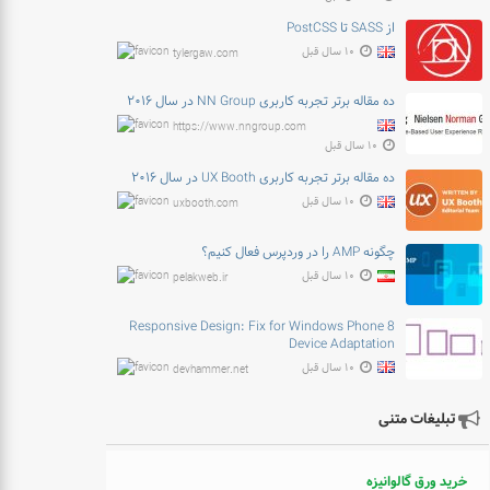
از SASS تا PostCSS
۱۰ سال قبل
tylergaw.com
ده مقاله برتر تجربه کاربری NN Group در سال ۲۰۱۶
https://www.nngroup.com
۱۰ سال قبل
ده مقاله برتر تجربه کاربری UX Booth در سال ۲۰۱۶
۱۰ سال قبل
uxbooth.com
چگونه AMP را در وردپرس فعال کنیم؟
۱۰ سال قبل
pelakweb.ir
Responsive Design: Fix for Windows Phone 8
Device Adaptation
۱۰ سال قبل
devhammer.net
تبلیغات متنی
خرید ورق گالوانیزه