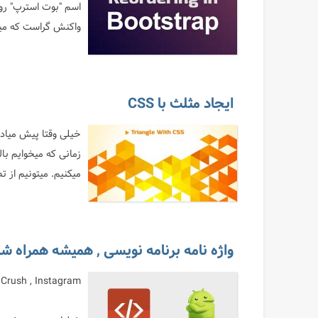
اسم "بوت استرپ" رو
واکنش گراست که میا
ایجاد مثلث با CSS
خیلی وقتا پیش میاد 
زمانی که میخوایم با
میکنیم. میتونیم از تص
واژه نامه برنامه نویسی , همیشه همراه 
rush , Instagram ...