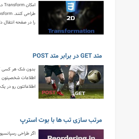
را در صفحه انتقال دا
متد GET در برابر متد POST
اطلاعاتتون رو در یک فرم HTML قرار داده اید. فرم ها برای ارسال اطلاع
مرتب سازی تب ها با بوت استرپ
اگر طراحی رسپانسیو