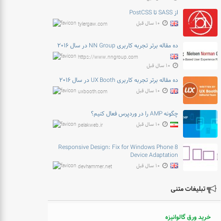
از SASS تا PostCSS
۱۰ سال قبل
tylergaw.com
ده مقاله برتر تجربه کاربری NN Group در سال ۲۰۱۶
https://www.nngroup.com
۱۰ سال قبل
ده مقاله برتر تجربه کاربری UX Booth در سال ۲۰۱۶
۱۰ سال قبل
uxbooth.com
چگونه AMP را در وردپرس فعال کنیم؟
۱۰ سال قبل
pelakweb.ir
Responsive Design: Fix for Windows Phone 8
Device Adaptation
۱۰ سال قبل
devhammer.net
تبلیغات متنی
خرید ورق گالوانیزه