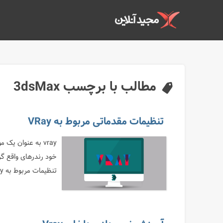
مطالب با برچسب 3dsMax
تنظیمات مقدماتی مربوط به VRay
vray به عنوان یک
خود رندرهای واقع گرا
تنظیمات مربوط به VRay رو شرح میدیم. اندکی شناخت پایه از 3dsMax لازمه تا قادر...