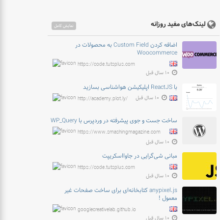
لینک‌های مفید روزانه
نمایش کامل
اضافه کردن Custom Field به محصولات در
Woocommerce
https://code.tutsplus.com
۱۰ سال قبل
با ReactJS اپلیکیشن هواشناسی بسازید
۱۰ سال قبل
http://academy.plot.ly/
ساخت جست و جوی پیشرفته در وردپرس با WP_Query
https://www.smashingmagazine.com
۱۰ سال قبل
مبانی شی‌گرایی در جاوااسکریپت
https://code.tutsplus.com
۱۰ سال قبل
anypixel.js کتابخانه‌ای برای ساخت صفحات غیر
معمول !
googlecreativelab.github.io
۱۰ سال قبل