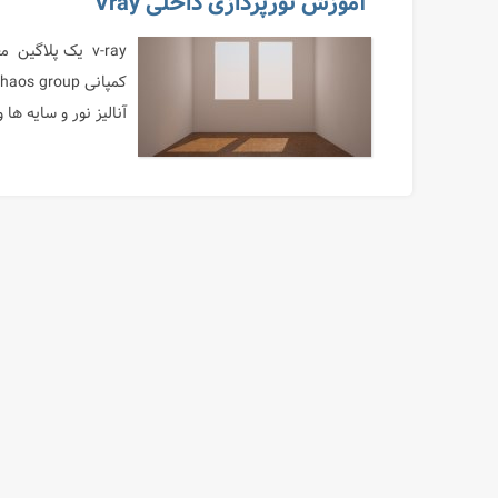
آموزش نورپردازی داخلی Vray
v-ray یک پلاگی
آنالیز نور و سایه ه