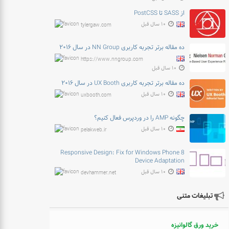
از SASS تا PostCSS
۱۰ سال قبل
tylergaw.com
ده مقاله برتر تجربه کاربری NN Group در سال ۲۰۱۶
https://www.nngroup.com
۱۰ سال قبل
ده مقاله برتر تجربه کاربری UX Booth در سال ۲۰۱۶
۱۰ سال قبل
uxbooth.com
چگونه AMP را در وردپرس فعال کنیم؟
۱۰ سال قبل
pelakweb.ir
Responsive Design: Fix for Windows Phone 8
Device Adaptation
۱۰ سال قبل
devhammer.net
تبلیغات متنی
خرید ورق گالوانیزه