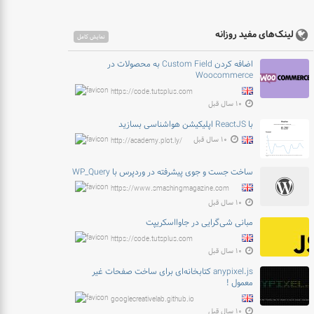
لینک‌های مفید روزانه
نمایش کامل
اضافه کردن Custom Field به محصولات در
Woocommerce
https://code.tutsplus.com
۱۰ سال قبل
با ReactJS اپلیکیشن هواشناسی بسازید
۱۰ سال قبل
http://academy.plot.ly/
ساخت جست و جوی پیشرفته در وردپرس با WP_Query
https://www.smashingmagazine.com
۱۰ سال قبل
مبانی شی‌گرایی در جاوااسکریپت
https://code.tutsplus.com
۱۰ سال قبل
anypixel.js کتابخانه‌ای برای ساخت صفحات غیر
معمول !
googlecreativelab.github.io
۱۰ سال قبل