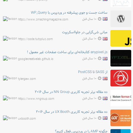
ساخت جست و جوی پیشرفته در وردپرس با WP_Query
۱۰ سال قبل
https://www.smashingmagazine.com
مبانی شی‌گرایی در جاوااسکریپت
۱۰ سال قبل
https://code.tutsplus.com
anypixel.js کتابخانه‌ای برای ساخت صفحات غیر معمول !
۱۰ سال قبل
googlecreativelab.github.io
از SASS تا PostCSS
۱۰ سال قبل
tylergaw.com
ده مقاله برتر تجربه کاربری NN Group در سال ۲۰۱۶
۱۰ سال قبل
https://www.nngroup.com
ده مقاله برتر تجربه کاربری UX Booth در سال ۲۰۱۶
۱۰ سال قبل
uxbooth.com
چگونه AMP را در وردپرس فعال کنیم؟