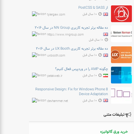
از SASS تا PostCSS
۱۰ سال قبل
tylergaw.com
ده مقاله برتر تجربه کاربری NN Group در سال ۲۰۱۶
https://www.nngroup.com
۱۰ سال قبل
ده مقاله برتر تجربه کاربری UX Booth در سال ۲۰۱۶
۱۰ سال قبل
uxbooth.com
چگونه AMP را در وردپرس فعال کنیم؟
۱۰ سال قبل
pelakweb.ir
Responsive Design: Fix for Windows Phone 8
Device Adaptation
۱۰ سال قبل
devhammer.net
تبلیغات متنی
خرید ورق گالوانیزه