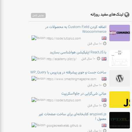
لینک‌های مفید روزانه
نمایش کامل
اضافه کردن Custom Field به محصولات در
Woocommerce
https://code.tutsplus.com
۱۰ سال قبل
با ReactJS اپلیکیشن هواشناسی بسازید
۱۰ سال قبل
http://academy.plot.ly/
ساخت جست و جوی پیشرفته در وردپرس با WP_Query
https://www.smashingmagazine.com
۱۰ سال قبل
مبانی شی‌گرایی در جاوااسکریپت
https://code.tutsplus.com
۱۰ سال قبل
anypixel.js کتابخانه‌ای برای ساخت صفحات غیر
معمول !
googlecreativelab.github.io
۱۰ سال قبل