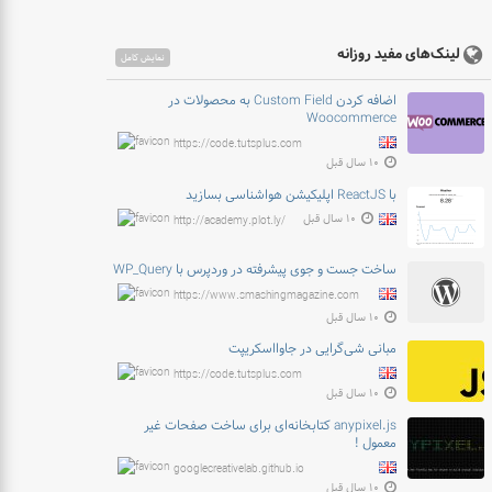
لینک‌های مفید روزانه
نمایش کامل
اضافه کردن Custom Field به محصولات در
Woocommerce
https://code.tutsplus.com
۱۰ سال قبل
با ReactJS اپلیکیشن هواشناسی بسازید
۱۰ سال قبل
http://academy.plot.ly/
ساخت جست و جوی پیشرفته در وردپرس با WP_Query
https://www.smashingmagazine.com
۱۰ سال قبل
مبانی شی‌گرایی در جاوااسکریپت
https://code.tutsplus.com
۱۰ سال قبل
anypixel.js کتابخانه‌ای برای ساخت صفحات غیر
معمول !
googlecreativelab.github.io
۱۰ سال قبل