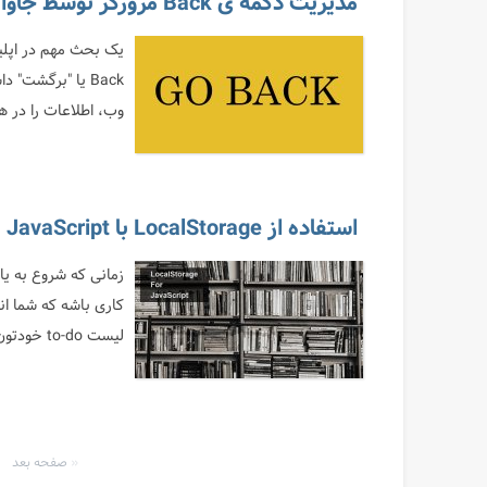
مدیریت دکمه ی Back مرورگر توسط جاوا اسکریپت
یک بحث مهم در اپلی
Back یا "برگشت
وب، اطلاعات را در ه
استفاده از LocalStorage با JavaScript
کاری باشه که شما ان
لیست to-do خودتون وارد کرده بودین کاملا ناپدید شدن. با استفاده از Local...
صفحه بعد