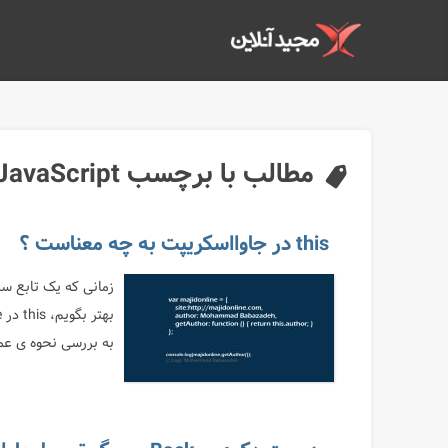
مطالب با برچسب JavaScript
this در جاوااسکریپت به چه معناست ؟
به بررسی نحوه ی عملکرد و مقداردهی this در ت