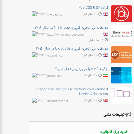
از SASS تا PostCSS
۱۰ سال قبل
tylergaw.com
ده مقاله برتر تجربه کاربری NN Group در سال ۲۰۱۶
https://www.nngroup.com
۱۰ سال قبل
ده مقاله برتر تجربه کاربری UX Booth در سال ۲۰۱۶
۱۰ سال قبل
uxbooth.com
چگونه AMP را در وردپرس فعال کنیم؟
۱۰ سال قبل
pelakweb.ir
Responsive Design: Fix for Windows Phone 8
Device Adaptation
۱۰ سال قبل
devhammer.net
تبلیغات متنی
خرید ورق گالوانیزه