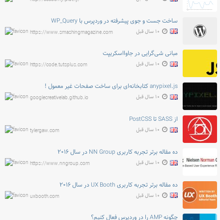
ساخت جست و جوی پیشرفته در وردپرس با WP_Query
۱۰ سال قبل
https://www.smashingmagazine.com
مبانی شی‌گرایی در جاوااسکریپت
۱۰ سال قبل
https://code.tutsplus.com
anypixel.js کتابخانه‌ای برای ساخت صفحات غیر معمول !
۱۰ سال قبل
googlecreativelab.github.io
از SASS تا PostCSS
۱۰ سال قبل
tylergaw.com
ده مقاله برتر تجربه کاربری NN Group در سال ۲۰۱۶
۱۰ سال قبل
https://www.nngroup.com
ده مقاله برتر تجربه کاربری UX Booth در سال ۲۰۱۶
۱۰ سال قبل
uxbooth.com
چگونه AMP را در وردپرس فعال کنیم؟