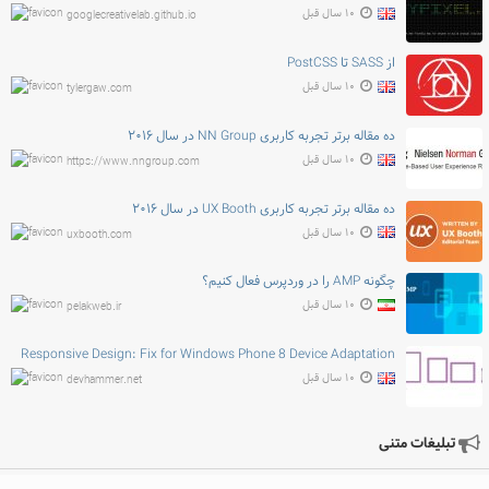
۱۰ سال قبل
googlecreativelab.github.io
از SASS تا PostCSS
۱۰ سال قبل
tylergaw.com
ده مقاله برتر تجربه کاربری NN Group در سال ۲۰۱۶
۱۰ سال قبل
https://www.nngroup.com
ده مقاله برتر تجربه کاربری UX Booth در سال ۲۰۱۶
۱۰ سال قبل
uxbooth.com
چگونه AMP را در وردپرس فعال کنیم؟
۱۰ سال قبل
pelakweb.ir
Responsive Design: Fix for Windows Phone 8 Device Adaptation
۱۰ سال قبل
devhammer.net
تبلیغات متنی