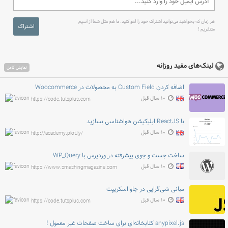
هر زمان که بخواهید می‌توانید اشتراک خود را لغو کنید. ما هم مثل شما از اسپم
اشتراک
متنفریم !
لینک‌های مفید روزانه
نمایش کامل
اضافه کردن Custom Field به محصولات در Woocommerce
۱۰ سال قبل
https://code.tutsplus.com
با ReactJS اپلیکیشن هواشناسی بسازید
۱۰ سال قبل
http://academy.plot.ly/
ساخت جست و جوی پیشرفته در وردپرس با WP_Query
۱۰ سال قبل
https://www.smashingmagazine.com
مبانی شی‌گرایی در جاوااسکریپت
۱۰ سال قبل
https://code.tutsplus.com
anypixel.js کتابخانه‌ای برای ساخت صفحات غیر معمول !