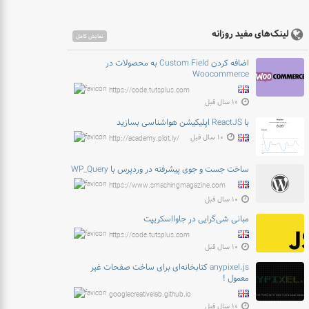
لینک‌های مفید روزانه
نمایش کامل
اضافه کردن Custom Field به محصولات در
Woocommerce
https://code.tutsplus.com
۱۰ سال قبل
با ReactJS اپلیکیشن هواشناسی بسازید
۱۰ سال قبل
http://academy.plot.ly/
ساخت جست و جوی پیشرفته در وردپرس با WP_Query
https://www.smashingmagazine.com
۱۰ سال قبل
مبانی شی‌گرایی در جاوااسکریپت
https://code.tutsplus.com
۱۰ سال قبل
anypixel.js کتابخانه‌ای برای ساخت صفحات غیر
معمول !
googlecreativelab.github.io
۱۰ سال قبل