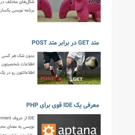
شکل‌های مختلف در بر
برنامه نویسی یکسان است
متد GET در برابر متد POST
اطلاعاتتون رو در یک فرم HTML قرار داده اید. فرم ها برای ارسال اطلاع
معرفی یک IDE قوی برای PHP
نویسی به معنای محیط