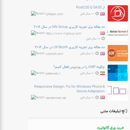
از SASS تا PostCSS
۱۰ سال قبل
tylergaw.com
ده مقاله برتر تجربه کاربری NN Group در سال ۲۰۱۶
https://www.nngroup.com
۱۰ سال قبل
ده مقاله برتر تجربه کاربری UX Booth در سال ۲۰۱۶
۱۰ سال قبل
uxbooth.com
چگونه AMP را در وردپرس فعال کنیم؟
۱۰ سال قبل
pelakweb.ir
Responsive Design: Fix for Windows Phone 8
Device Adaptation
۱۰ سال قبل
devhammer.net
تبلیغات متنی
خرید ورق گالوانیزه