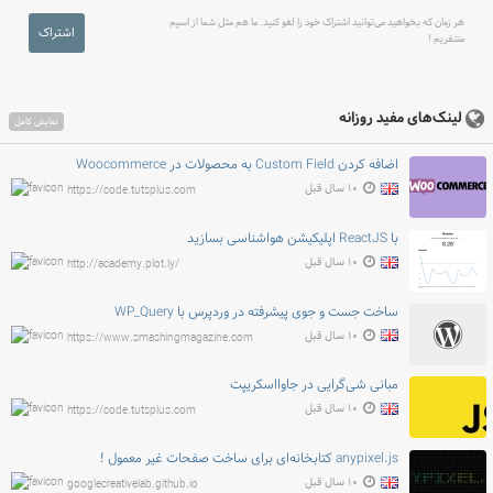
هر زمان که بخواهید می‌توانید اشتراک خود را لغو کنید. ما هم مثل شما از اسپم
اشتراک
متنفریم !
لینک‌های مفید روزانه
نمایش کامل
اضافه کردن Custom Field به محصولات در Woocommerce
۱۰ سال قبل
https://code.tutsplus.com
با ReactJS اپلیکیشن هواشناسی بسازید
۱۰ سال قبل
http://academy.plot.ly/
ساخت جست و جوی پیشرفته در وردپرس با WP_Query
۱۰ سال قبل
https://www.smashingmagazine.com
مبانی شی‌گرایی در جاوااسکریپت
۱۰ سال قبل
https://code.tutsplus.com
anypixel.js کتابخانه‌ای برای ساخت صفحات غیر معمول !
۱۰ سال قبل
googlecreativelab.github.io