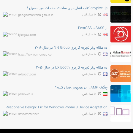
anypixel.js کتابخانه‌ای برای ساخت صفحات غیر معمول !
۱۰ سال قبل
googlecreativelab.github.io
از SASS تا PostCSS
۱۰ سال قبل
tylergaw.com
ده مقاله برتر تجربه کاربری NN Group در سال ۲۰۱۶
۱۰ سال قبل
https://www.nngroup.com
ده مقاله برتر تجربه کاربری UX Booth در سال ۲۰۱۶
۱۰ سال قبل
uxbooth.com
چگونه AMP را در وردپرس فعال کنیم؟
۱۰ سال قبل
pelakweb.ir
Responsive Design: Fix for Windows Phone 8 Device Adaptation
۱۰ سال قبل
devhammer.net