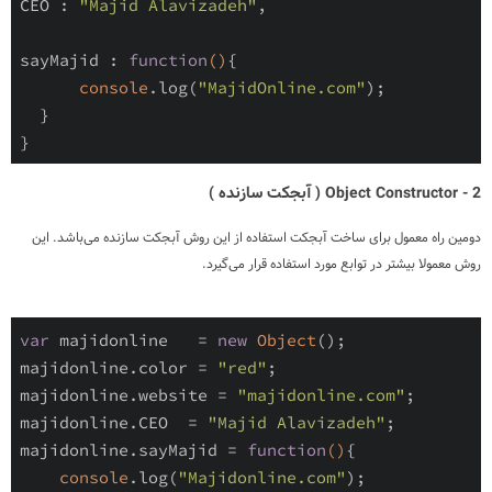
CEO : 
"Majid Alavizadeh"
,

sayMajid : 
function
()
{

console
.log(
"MajidOnline.com"
); 

  } 

2 -
Object Constructor
( آبجکت سازنده )
دومین راه معمول برای ساخت آبجکت استفاده از این روش آبجکت سازنده می‌باشد. این
روش معمولا بیشتر در توابع مورد استفاده قرار می‌گیرد.
var
 majidonline   = 
new
Object
();

majidonline.color = 
"red"
;

majidonline.website = 
"majidonline.com"
;

majidonline.CEO  = 
"Majid Alavizadeh"
;

majidonline.sayMajid = 
function
()
{

console
.log(
"Majidonline.com"
); 
