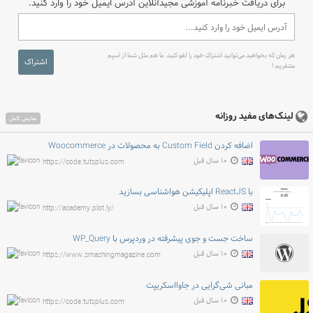
برای دریافت خبرنامه آموزشی مجیدآنلاین آدرس ایمیل خود را وارد کنید.
هر زمان که بخواهید می‌توانید اشتراک خود را لغو کنید. ما هم مثل شما از اسپم
اشتراک
متنفریم !
لینک‌های مفید روزانه
نمایش کامل
اضافه کردن Custom Field به محصولات در Woocommerce
۱۰ سال قبل
https://code.tutsplus.com
با ReactJS اپلیکیشن هواشناسی بسازید
۱۰ سال قبل
http://academy.plot.ly/
ساخت جست و جوی پیشرفته در وردپرس با WP_Query
۱۰ سال قبل
https://www.smashingmagazine.com
مبانی شی‌گرایی در جاوااسکریپت
۱۰ سال قبل
https://code.tutsplus.com