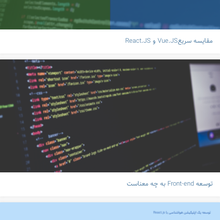
مقایسه سریعVue.JS و React.JS
توسعه Front-end به چه معناست