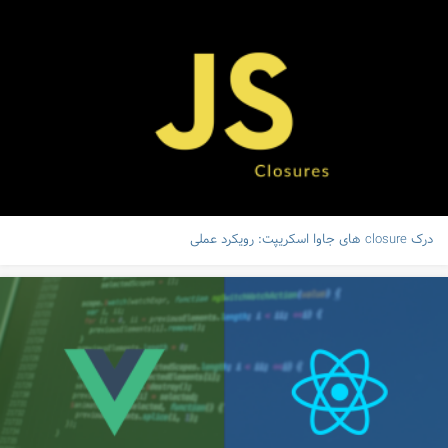
درک closure های جاوا اسکریپت: رویکرد عملی