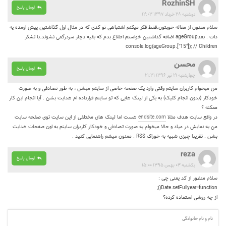
RozhinSH
ارسال پاسخ
دوشنبه ۲۸ خرداد ۱۳۹۷ ۱۲:۰۳
سلام ممنون از مقاله خوبتون.فقط فکر میکنم اشتباهی تو کدی که در مثال اول گذاشتین پیش اومده یه
دات . بعدageGroup اضافه گذاشتین خواستم اطلاع بدم که بقیه دچار سردرگمی نشوند.با تشکر
console.log(ageGroup.["15"]); // Children
محسن
ارسال پاسخ
چهارشنبه ۲۱ تیر ۱۳۹۶ ۲۱:۳۱
من میخوام کاربرای سایتم وقتی وارد یک صفحه خاصی از سایتم میشن ، به طور تصادفی و به صورت
خودکار (بدون انجام کلیک) به یکی از لینک هایی که تو سایتم قرارداده ام هدایت بشن . آیا انجام این کار
ممکنه ؟
در واقع سایت هدف مثلا
endsite.com
هست اما لینک های مختلفی از این سایت توی صفحه سایت
من به نمایش در میاد و حالا میخوام به صورت تصادفی و خودکار کاربران سایتم به اون صفحات هدایت
بشن . تقریبا چیزی شبیه به خوراک RSS . ممنون میشم راهنمایی کنید .
reza
ارسال پاسخ
یکشنبه ۰۳ بهمن ۱۳۹۵ ۱۵:۰۰
سلام منظور از کد یعنی چی :
Date.setFullyear=function();
از چه روشی استفاده کرده؟