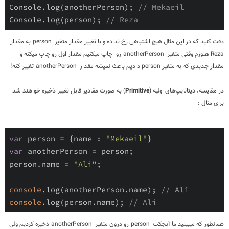
Console.log(anotherPerson); 
// Mekaeil
Console.log(person); 
// Reza
دقت کنید که در این مثال هیچ اشتباهی رخ نداده و با تغییر مقدار متغیر
person
به مقدار
Reza
هنوزم وقتی متغیر
anotherPerson
رو چاپ میکنیم مقدار اول رو چاپ میکنه و
مقدار جدیدی که به متغیر
person
دادیم باعث نمیشه مقدار
anotherPerson
تغییر کنه!
در مقایسه، دیتاتایپ‌های اولیه (
Primitive
) به صورت مقادیر قابل تغییر ذخیره خواهند شد
برای مثال :
var
 person = {name : 
"Mekaeil"
var
 anotherPerson = person;

person.name = 
"Ali"
;

console
.log(anotherPerson.name); 
// Ali
console
.log(person.name); 
// Ali
همانطور که میبینید ما آبجکت
person
رو درون متغیر
anotherPerson
ذخیره کردیم ولی