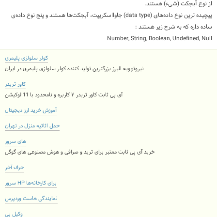
از نوع آبجکت (شیء) هستند.
پیچیده ترین نوع داده‌های (
data type
) جاوااسکریپت، آبجکت‌ها هستند و پنج نوع داده‌ی
ساده داره که به شرح زیر هستند :
Number, String, Boolean, Undefined, Null
کولر سلولزی پلیمری
نیروتهویه البرز بزرگترین تولید کننده کولر سلولزی پلیمری در ایران
کاور تریدر
آی پی ثابت کاور تریدر ۲ کاربره و نامحدود با 11 لوکیشن
آموزش خرید ارز دیجیتال
حمل اثاثیه منزل در تهران
های سرور
خرید آی پی ثابت معتبر برای ترید و صرافی و هوش مصنوعی های گوگل
حرف آخر
سرور HP برای کارخانه‌ها
نمایندگی هاست وردپرس
وکیل بی