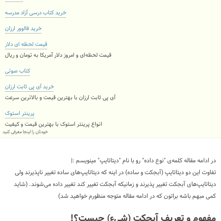
خرید کتاب درسی آزاد مدرسه
خرید فالوور ارزان
قیمت لحظه ای دلار
قیمت لحظه‌ای و امروز دلار آمریکا به تومان و ریال
کتاب صوتی
خرید آی پی ثابت ارزان
آی پی ثابت ارزان با بهترین قیمت و بالاترین سرعت
پرینتر استوک
انواع پرینتر استوک با بهترین قیمت و کیفیت
خودتان را اینجا معرفی کنید
در ادامه مقاله کلمه‌ی "نوع داده" رو با نام "دیتاتایپ" مینویسم :|
تفاوت این دو دیتاتایپ (آبجکت و ساده) در اینه که دیتاتایپ‌های ساده تغییر ناپذیرند ولی
دیتاتایپ‌های آبجکت تغییر پذیرند و زمانیکه آبجکت تغییر کند تغییر داده می‌شوند. (شاید
کمی مبهم باشه براتون که در ادامه مقاله متوجه منظورم خواهید شد)
مفهوم و تعریف آبجکت (شی‌ء) چیست؟!