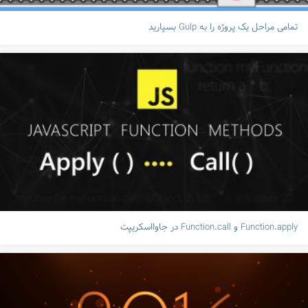
تمامی مراحل یک پروژه را به Gulp بسپارید
Function.apply و Function.call در جاوااسکریپت