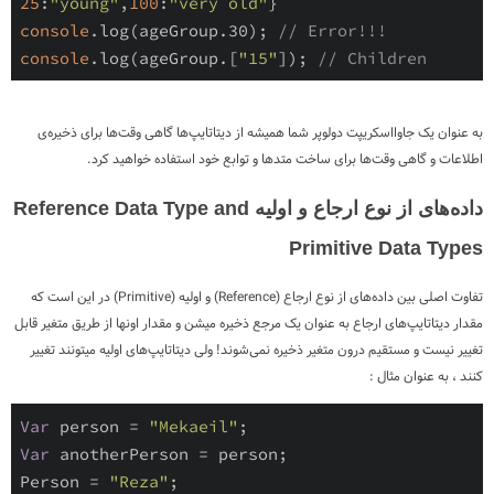
25
:
"young"
,
100
:
"very old"
console
.log(ageGroup.30); 
// Error!!!
console
.log(ageGroup.[
"15"
]); 
// Children
به عنوان یک جاوااسکریپت دولوپر شما همیشه از دیتاتایپ‌ها گاهی وقت‌ها برای ذخیره‌ی
اطلاعات و گاهی وقت‌ها برای ساخت متدها و توابع خود استفاده خواهید کرد.
داده‌های از نوع ارجاع و اولیه
Reference Data Type and
Primitive Data Types
تفاوت اصلی بین داده‌های از نوع ارجاع (
Reference
) و اولیه (
Primitive
) در این است که
مقدار دیتاتایپ‌های ارجاع به عنوان یک مرجع ذخیره میشن و مقدار اونها از طریق متغیر قابل
تغییر نیست و مستقیم درون متغیر ذخیره نمی‌شوند! ولی دیتاتایپ‌های اولیه میتونند تغییر
کنند ، به عنوان مثال :
Var
 person = 
"Mekaeil"
Var
 anotherPerson = person;

Person = 
"Reza"
;
