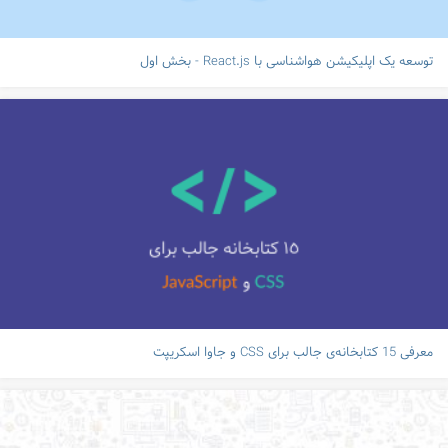
توسعه یک اپلیکیشن هواشناسی با React.js - بخش اول
معرفی 15 کتابخانه‌ی جالب برای CSS و جاوا اسکریپت