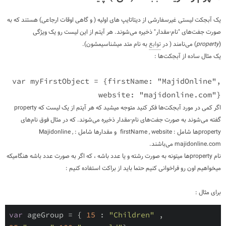
یک آبجکت لیستی غیرسفارشی از دیتاتایپ های اولیه ( و گاهی اوقات ارجاعی) هستند که به
صورت جفت‌های "نام-مقدار" ذخیره می‌شوند. هر آیتم از این لیست رو یک ویژگی
(
property
) می‌نامند ( در
توابع
به نام متد میشناسیمشون).
یک مثال ساده از آبجکت‌ها :
var myFirstObject = {firstName: "MajidOnline",
website: "majidonline.com"}
اگر کمی در مورد آبجکت‌ها فکر کنید متوجه میشید که هر آیتم از یک لیست که
property
گفته می‌شوند به صورت جفت‌های نام-مقدار ذخیره می‌شوند. که در مثال فوق نام‌های
property
‌ها شامل :
firstName , website
و مقدارها شامل :
Majidonline ,
majidonline.com
می‌باشند.
نام
property
ها میتونه به صورت رشته و یا عدد باشه ، که اگر به صورت عدد باشه هنگامیکه
میخواهیم اون رو فراخوانی کنیم حتما باید از براکت استفاده کنیم :
برای مثال :
var
 ageGroup = { 
15
 : 
"Children"
 , 