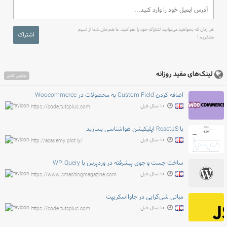
هر زمان که بخواهید می‌توانید اشتراک خود را لغو کنید. ما هم مثل شما از اسپم
اشتراک
متنفریم !
لینک‌های مفید روزانه
نمایش کامل
اضافه کردن Custom Field به محصولات در Woocommerce
۱۰ سال قبل
https://code.tutsplus.com
با ReactJS اپلیکیشن هواشناسی بسازید
۱۰ سال قبل
http://academy.plot.ly/
ساخت جست و جوی پیشرفته در وردپرس با WP_Query
۱۰ سال قبل
https://www.smashingmagazine.com
مبانی شی‌گرایی در جاوااسکریپت
۱۰ سال قبل
https://code.tutsplus.com