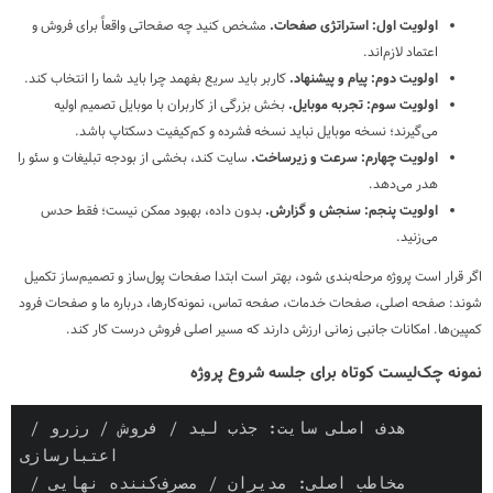
اولویت اول: استراتژی صفحات.
مشخص کنید چه صفحاتی واقعاً برای فروش و
اعتماد لازم‌اند.
اولویت دوم: پیام و پیشنهاد.
کاربر باید سریع بفهمد چرا باید شما را انتخاب کند.
اولویت سوم: تجربه موبایل.
بخش بزرگی از کاربران با موبایل تصمیم اولیه
می‌گیرند؛ نسخه موبایل نباید نسخه فشرده و کم‌کیفیت دسکتاپ باشد.
اولویت چهارم: سرعت و زیرساخت.
سایت کند، بخشی از بودجه تبلیغات و سئو را
هدر می‌دهد.
اولویت پنجم: سنجش و گزارش.
بدون داده، بهبود ممکن نیست؛ فقط حدس
می‌زنید.
اگر قرار است پروژه مرحله‌بندی شود، بهتر است ابتدا صفحات پول‌ساز و تصمیم‌ساز تکمیل
شوند: صفحه اصلی، صفحات خدمات، صفحه تماس، نمونه‌کارها، درباره ما و صفحات فرود
کمپین‌ها. امکانات جانبی زمانی ارزش دارند که مسیر اصلی فروش درست کار کند.
نمونه چک‌لیست کوتاه برای جلسه شروع پروژه
هدف اصلی سایت: جذب لید / فروش / رزرو / 
اعتبارسازی

مخاطب اصلی: مدیران / مصرف‌کننده نهایی / 