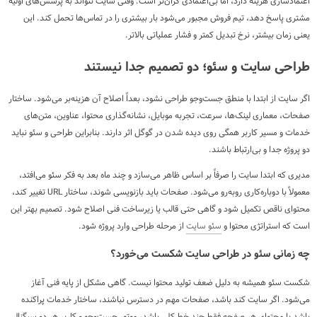
اعتمادسازی هزینه دارد، اما بی‌اعتمادی گران‌تر است. وقتی سایت نتواند به پرسش‌های اولیه
مشتری پاسخ دهد، تیم فروش مجبور می‌شود بار بیشتری را در تماس‌ها تحمل کند. این
یعنی زمان بیشتر، نرخ تبدیل کمتر و فشار عملیاتی بالاتر.
طراحی سایت و سئو؛ دو تصمیم جدا نیستند
اگر سایت از ابتدا با منطق جست‌وجو طراحی نشود، بعداً اصلاح آن هزینه‌بر می‌شود. ساختار
صفحات، معماری لینک‌ها، سرعت، تجربه موبایل، نشانه‌گذاری محتوا، عناوین، متن‌های
خدمات و مسیر کاربر همگی روی دیده شدن در گوگل اثر دارند. بنابراین طراحی و سئو نباید
دو پروژه جدا و بی‌ارتباط باشند.
مدیری که ابتدا سایت را صرفاً بر اساس ظاهر می‌سازد و چند ماه بعد به فکر سئو می‌افتد،
معمولاً با دوباره‌کاری روبه‌رو می‌شود. صفحات باید بازنویسی شوند، ساختار URL تغییر کند،
محتوای ناقص تکمیل شود و گاهی حتی قالب یا زیرساخت فنی اصلاح شود. تصمیم بهتر این
است که استراتژی محتوا و
سئو سایت
از مرحله طراحی وارد پروژه شود.
چه زمانی سئو در طراحی سایت شکست می‌خورد؟
شکست سئو همیشه به دلیل ضعف تولید محتوا نیست. گاهی مشکل از پایه فنی آغاز
می‌شود. اگر سایت کند باشد، صفحات مهم در دسترس نباشند، ساختار خدمات پراکنده