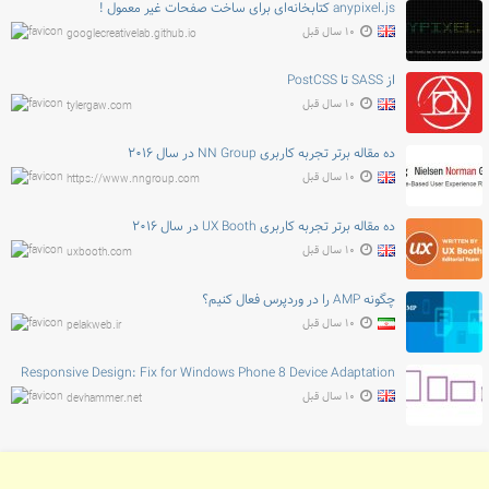
anypixel.js کتابخانه‌ای برای ساخت صفحات غیر معمول !
۱۰ سال قبل
googlecreativelab.github.io
از SASS تا PostCSS
۱۰ سال قبل
tylergaw.com
ده مقاله برتر تجربه کاربری NN Group در سال ۲۰۱۶
۱۰ سال قبل
https://www.nngroup.com
ده مقاله برتر تجربه کاربری UX Booth در سال ۲۰۱۶
۱۰ سال قبل
uxbooth.com
چگونه AMP را در وردپرس فعال کنیم؟
۱۰ سال قبل
pelakweb.ir
Responsive Design: Fix for Windows Phone 8 Device Adaptation
۱۰ سال قبل
devhammer.net