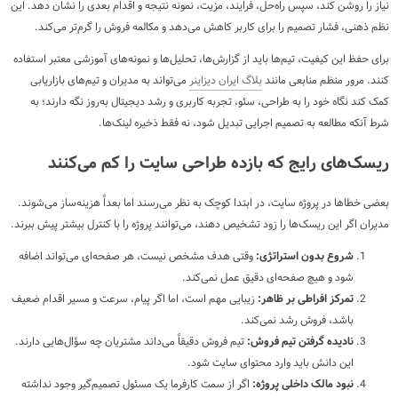
نیاز را روشن کند، سپس راه‌حل، فرایند، مزیت، نمونه نتیجه و اقدام بعدی را نشان دهد. این
نظم ذهنی، فشار تصمیم را برای کاربر کاهش می‌دهد و مکالمه فروش را گرم‌تر می‌کند.
برای حفظ این کیفیت، تیم‌ها باید از گزارش‌ها، تحلیل‌ها و نمونه‌های آموزشی معتبر استفاده
کنند. مرور منظم منابعی مانند
بلاگ ایران دیزاینر
می‌تواند به مدیران و تیم‌های بازاریابی
کمک کند نگاه خود را به طراحی، سئو، تجربه کاربری و رشد دیجیتال به‌روز نگه دارند؛ به
شرط آنکه مطالعه به تصمیم اجرایی تبدیل شود، نه فقط ذخیره لینک‌ها.
ریسک‌های رایج که بازده طراحی سایت را کم می‌کنند
بعضی خطاها در پروژه سایت، در ابتدا کوچک به نظر می‌رسند اما بعداً هزینه‌ساز می‌شوند.
مدیران اگر این ریسک‌ها را زود تشخیص دهند، می‌توانند پروژه را با کنترل بیشتر پیش ببرند.
شروع بدون استراتژی:
وقتی هدف مشخص نیست، هر صفحه‌ای می‌تواند اضافه
شود و هیچ صفحه‌ای دقیق عمل نمی‌کند.
تمرکز افراطی بر ظاهر:
زیبایی مهم است، اما اگر پیام، سرعت و مسیر اقدام ضعیف
باشد، فروش رشد نمی‌کند.
نادیده گرفتن تیم فروش:
تیم فروش دقیقاً می‌داند مشتریان چه سؤال‌هایی دارند.
این دانش باید وارد محتوای سایت شود.
نبود مالک داخلی پروژه:
اگر از سمت کارفرما یک مسئول تصمیم‌گیر وجود نداشته