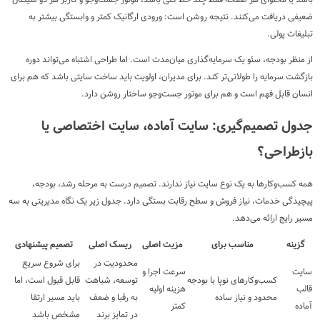
باشد یا محتوای هر صفحه فقط چند خط کلی باشد، موتور جست‌وجو و کاربر هر دو سیگنال
ضعیفی دریافت می‌کنند. نتیجه روشن است: ورودی ارگانیک کمتر و وابستگی بیشتر به
تبلیغات پولی.
از منظر بودجه، سئو یک سرمایه‌گذاری میان‌مدت است. اما طراحی اشتباه می‌تواند دوره
بازگشت سرمایه را طولانی‌تر کند. برای مدیران، اولویت باید ساخت سایتی باشد که هم برای
انسان قابل فهم است و هم برای موتور جست‌وجو ساختار روشن دارد.
جدول تصمیم‌گیری: سایت آماده، سایت اختصاصی یا
بازطراحی؟
همه کسب‌وکارها به یک نوع سایت نیاز ندارند. تصمیم درست به مرحله رشد، بودجه،
پیچیدگی خدمات، نیاز فروش و سطح رقابت بستگی دارد. جدول زیر یک نگاه مدیریتی به سه
مسیر رایج ارائه می‌دهد.
گزینه
مناسب برای
مزیت اصلی
ریسک اصلی
تصمیم پیشنهادی
محدودیت در
برای شروع سریع
سایت
سرعت اجرا و
کسب‌وکارهای نوپا با بودجه
توسعه، شباهت
قابل قبول است، اما
قالب
هزینه اولیه
محدود و نیاز ساده
به رقبا و ضعف
باید مسیر ارتقا
آماده
کمتر
در تمایز برند
مشخص باشد