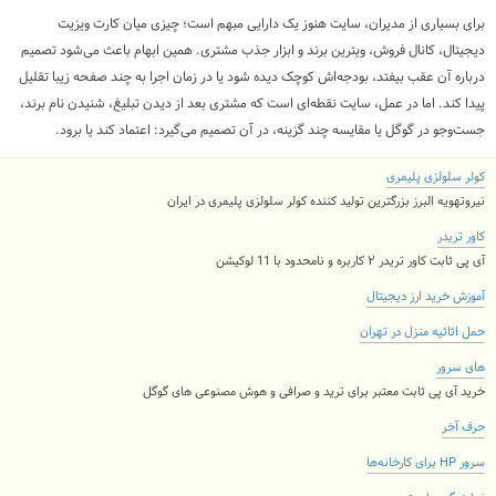
برای بسیاری از مدیران، سایت هنوز یک دارایی مبهم است؛ چیزی میان کارت ویزیت
دیجیتال، کانال فروش، ویترین برند و ابزار جذب مشتری. همین ابهام باعث می‌شود تصمیم
درباره آن عقب بیفتد، بودجه‌اش کوچک دیده شود یا در زمان اجرا به چند صفحه زیبا تقلیل
پیدا کند. اما در عمل، سایت نقطه‌ای است که مشتری بعد از دیدن تبلیغ، شنیدن نام برند،
جست‌وجو در گوگل یا مقایسه چند گزینه، در آن تصمیم می‌گیرد: اعتماد کند یا برود.
کولر سلولزی پلیمری
نیروتهویه البرز بزرگترین تولید کننده کولر سلولزی پلیمری در ایران
کاور تریدر
آی پی ثابت کاور تریدر ۲ کاربره و نامحدود با 11 لوکیشن
آموزش خرید ارز دیجیتال
حمل اثاثیه منزل در تهران
های سرور
خرید آی پی ثابت معتبر برای ترید و صرافی و هوش مصنوعی های گوگل
حرف آخر
سرور HP برای کارخانه‌ها