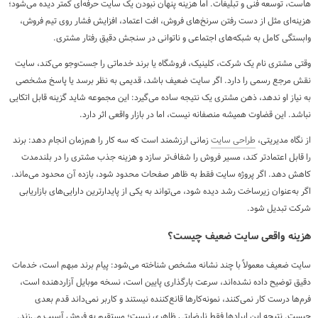
هاست، توسعه فنی و تبلیغات. اما هزینه پنهان نبودن یک سایت حرفه‌ای کمتر دیده می‌شود؛
هزینه‌ای مثل از دست رفتن سرنخ‌های فروش، افت اعتماد، افزایش فشار روی تیم فروش،
وابستگی کامل به شبکه‌های اجتماعی و ناتوانی در سنجش دقیق رفتار مشتری.
وقتی مشتری نام یک شرکت، کلینیک، فروشگاه یا برند خدماتی را جست‌وجو می‌کند، سایت
نقش مرجع رسمی را دارد. اگر سایت ضعیف باشد، قدیمی به نظر برسد یا پاسخ مشخصی
به نیاز او ندهد، ذهن مشتری یک نتیجه ساده می‌گیرد: این مجموعه شاید گزینه قابل اتکایی
نباشد. این قضاوت همیشه منصفانه نیست، اما در بازار واقعی اثر دارد.
از نگاه مدیریتی،
طراحی سایت
زمانی ارزشمند است که سه کار را هم‌زمان انجام دهد: برند
را قابل اعتمادتر کند، مسیر فروش را شفاف‌تر سازد و هزینه جذب مشتری را در بلندمدت
کاهش دهد. اگر پروژه سایت فقط به ظاهر صفحات محدود شود، بازده آن محدود می‌ماند.
اگر به‌عنوان زیرساخت رشد دیده شود، می‌تواند به یکی از پایدارترین دارایی‌های بازاریابی
شرکت تبدیل شود.
هزینه واقعی سایت ضعیف چیست؟
سایت ضعیف معمولاً با چند نشانه مشخص شناخته می‌شود: پیام برند مبهم است، خدمات
دقیق توضیح داده نشده‌اند، سرعت بارگذاری پایین است، نسخه موبایل آزاردهنده است،
فرم‌ها درست کار نمی‌کنند، نمونه‌کارها قانع‌کننده نیستند و کاربر نمی‌داند قدم بعدی
چیست. نتیجه این ایرادها فقط نارضایتی ظاهری نیست؛ مستقیم به فروش آسیب می‌زند.