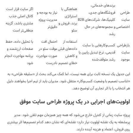
برندهای خدماتی،
هماهنگی با
اگر سایت قرار است
طراحی
فروشگاه‌های جدی،
نیاز به بودجه و
استراتژی
کانال اصلی جذب
سایت
کلینیک‌ها، شرکت‌های B2B
مدیریت پروژه
برند، فروش و
مشتری باشد، گزینه
اختصاصی
و مجموعه‌های در حال
دقیق‌تر
سئو
منطقی‌تر است
رشد
استفاده از
احتمال افت
با تحلیل داده، حفظ
بازطراحی
کسب‌وکارهایی با سایت
داده‌های قبلی
موقت سئو در
صفحات ارزشمند و
سایت
قدیمی، نرخ تبدیل پایین یا
و کاهش
صورت مهاجرت
برنامه مهاجرت انجام
موجود
رشد متوقف‌شده
خطای تصمیم
نادرست
شود
این جدول یک نسخه ثابت برای همه نیست، اما کمک می‌کند بحث از «سلیقه طراحی» به
«تناسب تصمیم با وضعیت کسب‌وکار» منتقل شود. مدیران باید از تیم اجرا بخواهند دلیل
هر انتخاب را با اثر تجاری آن توضیح دهد.
اولویت‌های اجرایی در یک پروژه طراحی سایت موفق
پروژه سایت زمانی از کنترل خارج می‌شود که همه چیز هم‌زمان مهم تلقی شود. مدیر
پرمشغله به یک نقشه اولویت نیاز دارد؛ نقشه‌ای که نشان دهد کدام تصمیم‌ها اثر بیشتری
روی فروش، اعتماد و هزینه آینده دارند.