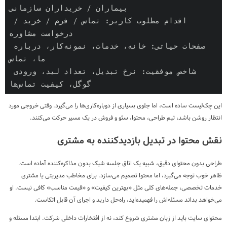
بیماران / خریداران سازمانی

اقدام مطلوب کاربر: تماس / فرم / خرید / 
درخواست مشاوره

صفحات حیاتی: خانه، خدمات، نمونه‌کار، درباره 
ما، تماس

شاخص موفقیت: نرخ تبدیل، تعداد لید، ورودی 
گوگل، کیفیت تماس‌ها
این چک‌لیست ساده است، اما جلوی بسیاری از دوباره‌کاری‌ها را می‌گیرد. وقتی خروجی مورد
انتظار روشن باشد، تیم طراحی، محتوا، سئو و فروش در یک مسیر حرکت می‌کنند.
نقش محتوا در تبدیل بازدیدکننده به مشتری
طراحی بدون محتوای دقیق، شبیه یک اتاق جلسه شیک بدون مذاکره‌کننده آماده است.
ظاهر خوب توجه می‌گیرد، اما محتوا تصمیم می‌سازد. برای مخاطب مدیریتی یا مشتری
خدمات تخصصی، جمله‌های کلی مثل «بهترین کیفیت» و «قیمت مناسب» کافی نیست. او
می‌خواهد بداند مسئله‌اش را فهمیده‌اید، راه‌حل دارید و اجرای آن قابل اتکاست.
محتوای سایت باید از زبان مشتری شروع کند، نه از افتخارات داخلی شرکت. ابتدا مسئله و