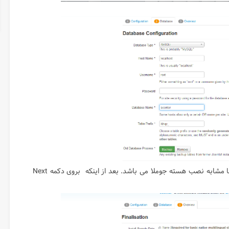
همانطور که مشاهده می کنید مراحل نصب تا بدینجا دقیقا مشابه نصب هسته جوملا می باشد. بعد از اینکه بروی دکمه Next