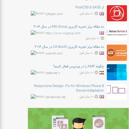
از SASS تا PostCSS
۱۰ سال قبل
tylergaw.com
ده مقاله برتر تجربه کاربری NN Group در سال ۲۰۱۶
https://www.nngroup.com
۱۰ سال قبل
ده مقاله برتر تجربه کاربری UX Booth در سال ۲۰۱۶
۱۰ سال قبل
uxbooth.com
چگونه AMP را در وردپرس فعال کنیم؟
۱۰ سال قبل
pelakweb.ir
Responsive Design: Fix for Windows Phone 8
Device Adaptation
۱۰ سال قبل
devhammer.net