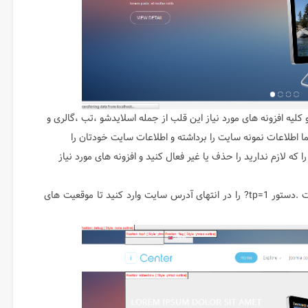
ا نصب Quick start، هسته جوملا و کلیه افزونه های مورد نیاز این قلب از جمله اسلایدشو ،تب ،گالری و
 اطلاعات نمونه سایت را برداشته و اطلاعات سایت خودتان را
که لازم ندارید را حذف یا غیر فعال کنید و افزونه های مورد نیاز
همانطور که قبلا گفتیم موقعیت های هر قالب متفاوت است .دستور tp=1? را در انتهای آدرس سایت وارد کنید تا موقعیت های