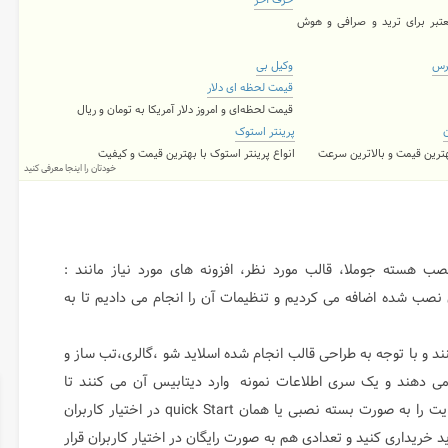
حرف آخر
تبر برای ترید و صرافی و هوش
رس
وکیل بی
قیمت لحظه ای دلار
قیمت لحظه‌ای و امروز دلار آمریکا به تومان و ریال
ن
پرینتر استوک
بهترین قیمت و بالاترین سرعت
انواع پرینتر استوک با بهترین قیمت و کیفیت
خودتان را اینجا معرفی کنید
ب هسته جوملا، قالب مورد نظر، افزونه های مورد نیاز مانند :
ی نصب شده اضافه می کردیم و تنظیمات آن را انجام می دادیم تا به
 و با توجه به طراحی قالب انجام شده اسلاید شو ،گالری،تب ساز و
 می دهند و یک سری اطلاعات نمونه وارد دیتابیس آن می کنند تا
چهاچوب و نمای سایت مشخص شود و سپس کل این سایت را به صورت بسته نصبی یا همان quick Start در اختیار کاربران
د خریداری کنید و تعدادی هم به صورت رایگان در اختیار کاربران قرار