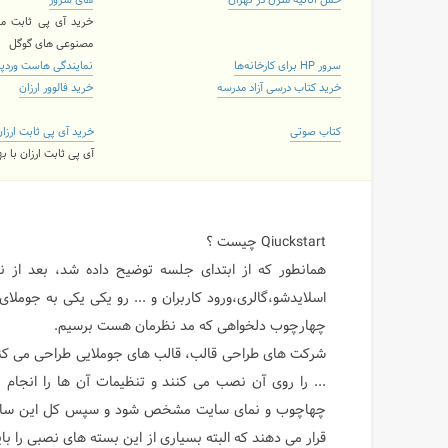
حمل اثاثیه منزل در تهران
های سرور
خرید آی پی ثابت مع
مصنوعی های گوگل
سرور HP برای کارخانه‌ها
نمایندگی هاست وردپ
خرید کتاب درسی آزاد مدرسه
خرید فالوور ارزان
کتاب صوتی
خرید آی پی ثابت ارزا
آی پی ثابت ارزان با 
Qiuckstart چیست ؟
همانطور که از ابتدای جلسه توضیح داده شد، بعد از نص
اسلایدشو،گالری،ورود کاربران و ... رو یکی یکی به جوملا
چهارچوب دلخواهی که مد نظرمان هست برسیم.
شرکت های طراحی قالب، قالب های جوملایی طراحی می کنند
... را روی آن نصب می کنند و تنظیمات آن ها را انجام
قرار می دهند که البته بسیاری از این بسته های نصبی را بای