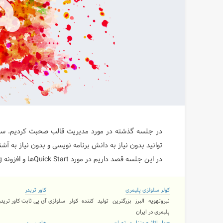
در جلسه گذشته در مورد مدیریت قالب صحبت کردیم. سپس ن
توانید بدون نیاز به دانش برنامه نویسی و بدون نیاز به آشنایی با Css,Html,PHP قالب سایت ط
در این جلسه قصد داریم در مورد Quick Startها و افزونه Firebug صحبت کنیم.
کولر سلولزی پلیمری
کاور تریدر
نیروتهویه البرز بزرگترین تولید کننده کولر سلولزی
آی پی ثابت کاور تریدر ۲ کاربره و نامحدود با 11 لوک
پلیمری در ایران