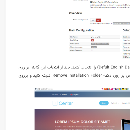
در اینجا باید گزینه نصب اطلاعات پیش فرض (Defult English Data Sample) را انتخاب کنید. بعد از انتخاب این گزینه بر روی
دکمه Next کلیک کنید تا اطلاعات نمونه نصب شود .سپس بر روی دکمه Remove Installation Folder کلیک کنید و برروی