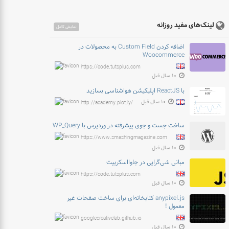
لینک‌های مفید روزانه
نمایش کامل
اضافه کردن Custom Field به محصولات در
Woocommerce
https://code.tutsplus.com
۱۰ سال قبل
با ReactJS اپلیکیشن هواشناسی بسازید
۱۰ سال قبل
http://academy.plot.ly/
ساخت جست و جوی پیشرفته در وردپرس با WP_Query
https://www.smashingmagazine.com
۱۰ سال قبل
مبانی شی‌گرایی در جاوااسکریپت
https://code.tutsplus.com
۱۰ سال قبل
anypixel.js کتابخانه‌ای برای ساخت صفحات غیر
معمول !
googlecreativelab.github.io
۱۰ سال قبل