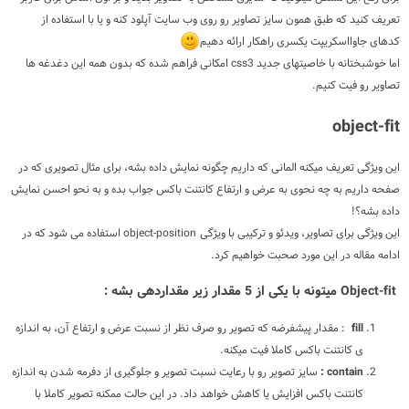
تعریف کنید که طبق همون سایز تصاویر رو روی وب سایت آپلود کنه و یا با استفاده از
کدهای جاوااسکریپت یکسری راهکار ارائه دهیم
اما خوشبختانه با خاصیتهای جدید
css3
امکانی فراهم شده که بدون همه این دغدغه ها
تصاویر رو فیت کنیم
.
object-fit
این ویژگی تعریف میکنه المانی که داریم چگونه نمایش داده بشه، برای مثال تصویری که در
صفحه داریم به چه نحوی به عرض و ارتفاع کانتنت باکس جواب بده و به نحو احسن نمایش
داده بشه؟!
این ویژگی برای تصاویر، ویدئو و ترکیبی با ویژگی
object-position
استفاده می شود که در
ادامه مقاله در این مورد صحبت خواهیم کرد.
Object-fit
میتونه با یکی از 5 مقدار زیر مقداردهی بشه :
fill
:
مقدار پیشفرضه که تصویر رو صرف نظر از نسبت عرض و ارتفاع آن، به اندازه
ی کانتنت باکس کاملا فیت میکنه.
contain :
سایز تصویر رو با رعایت نسبت تصویر و جلوگیری از دفرمه شدن به اندازه
کانتنت باکس افزایش یا کاهش خواهد داد. در این حالت ممکنه تصویر کاملا با