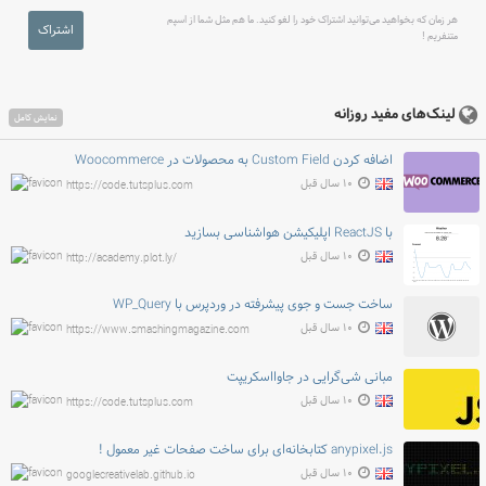
هر زمان که بخواهید می‌توانید اشتراک خود را لغو کنید. ما هم مثل شما از اسپم
اشتراک
متنفریم !
لینک‌های مفید روزانه
نمایش کامل
اضافه کردن Custom Field به محصولات در Woocommerce
۱۰ سال قبل
https://code.tutsplus.com
با ReactJS اپلیکیشن هواشناسی بسازید
۱۰ سال قبل
http://academy.plot.ly/
ساخت جست و جوی پیشرفته در وردپرس با WP_Query
۱۰ سال قبل
https://www.smashingmagazine.com
مبانی شی‌گرایی در جاوااسکریپت
۱۰ سال قبل
https://code.tutsplus.com
anypixel.js کتابخانه‌ای برای ساخت صفحات غیر معمول !
۱۰ سال قبل
googlecreativelab.github.io