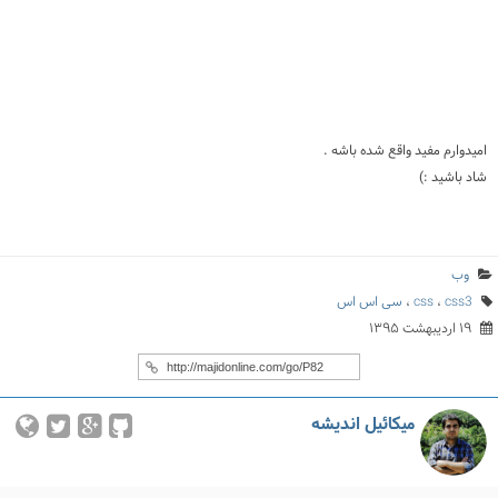
امیدوارم مفید واقع شده باشه .
شاد باشید :)
وب
css3
،
css
،
سی اس اس
۱۹ اردیبهشت ۱۳۹۵
میکائیل اندیشه