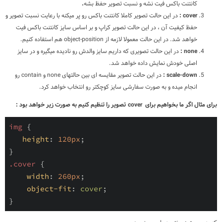
کانتنت باکس فیت نشه و نسبت تصویر حفظ بشه
.
cover :
در این حالت تصویر کاملا کانتنت باکس رو پر میکنه با رعایت نسبت تصویر و
حفظ کیفیت آن ، در این حالت تصویر کراپ و بر اساس سایز کانتنت باکس فیت
خواهد شد. در این حالت معمولا لازمه از object-position هم استفاده کنیم.
none :
در این حالت تصویری که داریم سایز والدش رو نادیده میگیره و در سایز
اصلی خودش نمایش داده خواهد شد.
scale-down :
در این حالت تصویر مقایسه ای بین حالتهای none و contain رو
انجام میده و به صورت سفارشی سایز کوچکتر رو انتخاب خواهد کرد.
برای مثال اگر ما بخواهیم برای
cover
تصویر را تنظیم کنیم به صورت زیر خواهد بود :
img
{ 

height
:
120px
; 

}
.cover
{ 

width
:
260px
; 

object-fit
:
 cover
; 

}