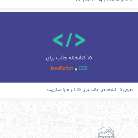
راهنمای استفاده از وب انیمیشن ها
معرفی 15 کتابخانه‌ی جالب برای CSS و جاوا اسکریپت