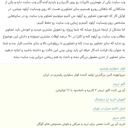
وب سایت یکی از مهمترین تاثیرات رو روی کاربران و بازدیدکنندگان وب سایت داره و یکی از
مشکلاتی که باهاش روبرو هستیم سایز تصاویری هست که روی وبسایت آپلود میشن، در
اوایل کار که خودمون تصاویر رو آپلود می کنیم میتونیم تصاویر وب سایت رو در سایزهایی
مشخص روی وبسایت آپلود کنیم و زیبایی وب سایت رو حفظ کنیم.
اما مشکل از اینجا شروع میشه که شما پروژه رو تحویل مشتری میدید و خودش باید تصاویر
مطالب وب سایت رو آپلود کنه و اکثرا در ۹۰ درصد اوقات مشتری نمیتونه و دانش این موضوع
رو نداره که سایز تصاویر رو ست کنه و تصاویری با رزولوشن بالا و سایز مناسب قرار بده و شما
به عنوان یک فرانت اندکار حرفه ای باید پیش بینی این حالت رو داشته باشید و اجازه ندهید
سایز تصاویر از حدی معمول بزرگتر بشه و باعث به هم ریختن دیزاین وب سایت بشه.
کولر سلولزی پلیمری
نیروتهویه البرز بزرگترین تولید کننده کولر سلولزی پلیمری در ایران
کاور تریدر
آی پی ثابت کاور تریدر ۲ کاربره و نامحدود با 11 لوکیشن
آموزش خرید ارز دیجیتال
حمل اثاثیه منزل در تهران
های سرور
خرید آی پی ثابت معتبر برای ترید و صرافی و هوش مصنوعی های گوگل