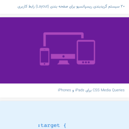
۲۰ سیستم گریدبندی ریسپانسیو برای صفحه بندی (Layout) رابط کاربری
CSS Media Queries برای iPads و iPhones