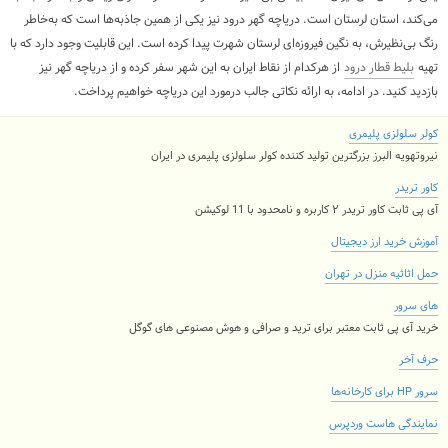
می‌کند، استان لرستان است. دریاچه گهر درود نیز یکی از همین جاذبه‌ها است که به‌خاطر
رنگ بی‌نظیرش، به نگین فیروزه‌ای لرستان شهرت پیدا کرده است. این قابلیت وجود دارد که با
تهیه
بلیط قطار درود
از هرکدام از نقاط ایران به این شهر سفر کرده و از دریاچه گهر نیز
بازدید کنید. در ادامه، به ارائه نکاتی جالب درمورد این دریاچه خواهیم پرداخت.
کولر سلولزی پلیمری
نیروتهویه البرز بزرگترین تولید کننده کولر سلولزی پلیمری در ایران
کاور تریدر
آی پی ثابت کاور تریدر ۲ کاربره و نامحدود با 11 لوکیشن
آموزش خرید ارز دیجیتال
حمل اثاثیه منزل در تهران
های سرور
خرید آی پی ثابت معتبر برای ترید و صرافی و هوش مصنوعی های گوگل
حرف آخر
سرور HP برای کارخانه‌ها
نمایندگی هاست وردپرس