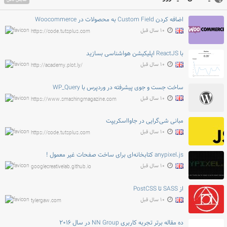
نمایش کامل
اضافه کردن Custom Field به محصولات در Woocommerce
۱۰ سال قبل
https://code.tutsplus.com
با ReactJS اپلیکیشن هواشناسی بسازید
۱۰ سال قبل
http://academy.plot.ly/
ساخت جست و جوی پیشرفته در وردپرس با WP_Query
۱۰ سال قبل
https://www.smashingmagazine.com
مبانی شی‌گرایی در جاوااسکریپت
۱۰ سال قبل
https://code.tutsplus.com
anypixel.js کتابخانه‌ای برای ساخت صفحات غیر معمول !
۱۰ سال قبل
googlecreativelab.github.io
از SASS تا PostCSS
۱۰ سال قبل
tylergaw.com
ده مقاله برتر تجربه کاربری NN Group در سال ۲۰۱۶