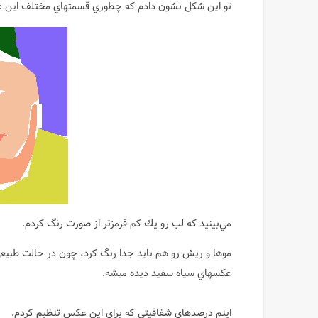
تو اين شكل نشون دادم كه چطوري قسمتهاي مختلف اين عكس
مي‌بينيد كه لب رو يك كم قرمزتر از صورت رنگ كردم.
موها و ريش رو هم بايد جدا رنگ كرد، چون در حالت طبيعي م
عكسهاي سياه سفيد ديده ميشه.
اينم درصدهاي شفافيتي كه براي اين عكس تنظيم كردم.