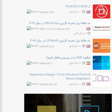
از SASS تا PostCSS
۱۰ سال قبل
tylergaw.com
ده مقاله برتر تجربه کاربری NN Group در سال ۲۰۱۶
https://www.nngroup.com
۱۰ سال قبل
ده مقاله برتر تجربه کاربری UX Booth در سال ۲۰۱۶
۱۰ سال قبل
uxbooth.com
چگونه AMP را در وردپرس فعال کنیم؟
۱۰ سال قبل
pelakweb.ir
Responsive Design: Fix for Windows Phone 8
Device Adaptation
۱۰ سال قبل
devhammer.net