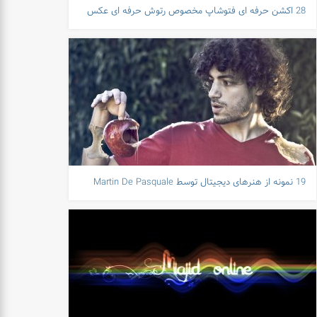
28 اکشن حرفه ای فتوشاپ مخصوص رتوش حرفه ای عکس
19 نمونه از هنرهای دیجیتال توسط Martin De Pasquale