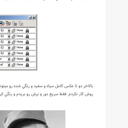
بالاخر دو تا عكس كامل سياه و سفيد و رنگي شده رو ميتوني
روش كار نكردم. فقط سريع دور و برش رو بريدم و رنگي كرد