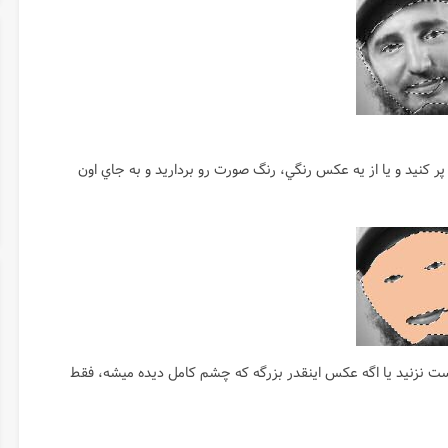
پر كنيد و يا از يه عكس رنگي، رنگ صورت رو برداريد و به جاي اون
دست نزنيد يا اگه عكس اينقدر بزرگه كه چشم كامل ديده ميشه، فقط