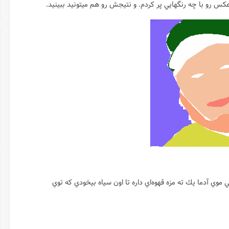
 رو با چه رنگهايي پر كردم. و نتيجش رو هم ميتونيد ببينيد.
وي آدما يك ته مزه قهوه‌اي داره تا اون سياه بيخودي كه توي