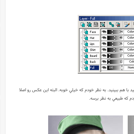
د با هم ببينيد. به نظر خودم كه خيلي خوبه. البته اين عكس رو اصلا
م كه طبيعي به نظر برسه.