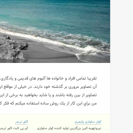
تقریبا تمامی افراد و خانواده ها آلبوم های قدیمی و یادگاری
آن تصاویر مروری بر گذشته خود دارند. در خیلی از مواقع
تصاویر از بین رفته باشند و یا شاید بخواهید به برخی از ا
من براي اين كار از يك روش ساده استفاده ميكنم كه فكر 
کولر سلولزی پلیمری
کاور تریدر
نیروتهویه البرز بزرگترین تولید کننده کولر سلولزی
آی پی ثابت کاور تریدر ۲ کاربره و نامحدود با 11 لوکی