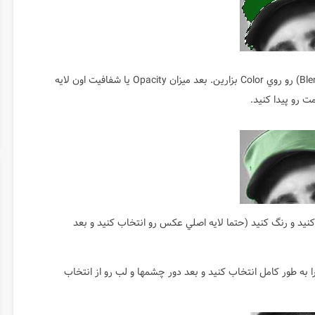
بعد برين توي تنظيمات لايه‌ها و نوع تركيب لايه (Blend Mode) رو روي Color بزارين. بعد ميزان Opacity يا شفافيت اون لايه
ت رو پيدا كنيد.
د و رنگ كنيد (حتما لايه اصلي عكس رو انتخاب كنيد و بعد
ا به طور كامل انتخاب كنيد و بعد دور چشمها و لب رو از انتخاب