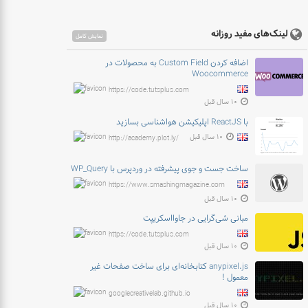
لینک‌های مفید روزانه
نمایش کامل
اضافه کردن Custom Field به محصولات در
Woocommerce
https://code.tutsplus.com
۱۰ سال قبل
با ReactJS اپلیکیشن هواشناسی بسازید
۱۰ سال قبل
http://academy.plot.ly/
ساخت جست و جوی پیشرفته در وردپرس با WP_Query
https://www.smashingmagazine.com
۱۰ سال قبل
مبانی شی‌گرایی در جاوااسکریپت
https://code.tutsplus.com
۱۰ سال قبل
anypixel.js کتابخانه‌ای برای ساخت صفحات غیر
معمول !
googlecreativelab.github.io
۱۰ سال قبل