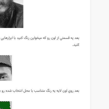
بعد يه قسمتي از اون رو كه ميخواين رنگ كنيد با ابزارهايي
كنيد.
بعد روي اون لايه يه رنگ متناسب با محل انتخاب شده رو با ا