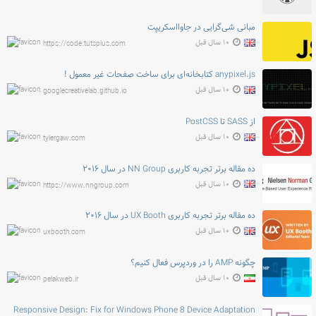
مبانی شی‌گرایی در جاوااسکریپت
۱۰ سال قبل
https://code.tutsplus.com
anypixel.js کتابخانه‌ای برای ساخت صفحات غیر معمول !
۱۰ سال قبل
googlecreativelab.github.io
از SASS تا PostCSS
۱۰ سال قبل
tylergaw.com
ده مقاله برتر تجربه کاربری NN Group در سال ۲۰۱۶
۱۰ سال قبل
https://www.nngroup.com
ده مقاله برتر تجربه کاربری UX Booth در سال ۲۰۱۶
۱۰ سال قبل
uxbooth.com
چگونه AMP را در وردپرس فعال کنیم؟
۱۰ سال قبل
pelakweb.ir
Responsive Design: Fix for Windows Phone 8 Device Adaptation