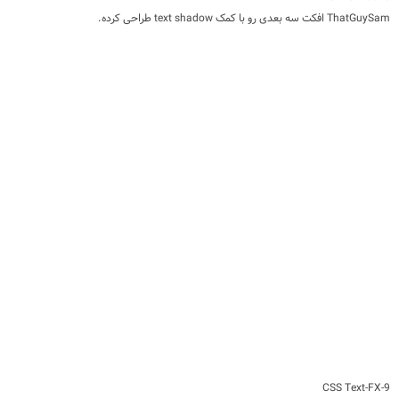
ThatGuySam افکت سه بعدی رو با کمک text shadow طراحی کرده.
9-CSS Text-FX