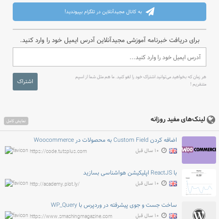
به کانال مجیدآنلاین در تلگرام بپیوندید!
برای دریافت خبرنامه آموزشی مجیدآنلاین آدرس ایمیل خود را وارد کنید.
هر زمان که بخواهید می‌توانید اشتراک خود را لغو کنید. ما هم مثل شما از اسپم
اشتراک
متنفریم !
لینک‌های مفید روزانه
نمایش کامل
اضافه کردن Custom Field به محصولات در Woocommerce
۱۰ سال قبل
https://code.tutsplus.com
با ReactJS اپلیکیشن هواشناسی بسازید
۱۰ سال قبل
http://academy.plot.ly/
ساخت جست و جوی پیشرفته در وردپرس با WP_Query
۱۰ سال قبل
https://www.smashingmagazine.com