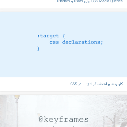
CSS Media Queries برای iPads و iPhones
کاربردهای انتخاب‌گر target در CSS