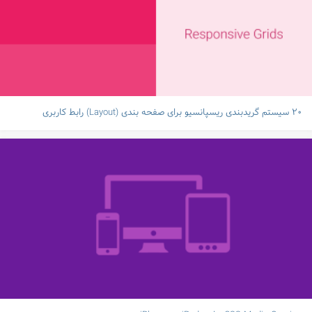
۲۰ سیستم گریدبندی ریسپانسیو برای صفحه بندی (Layout) رابط کاربری