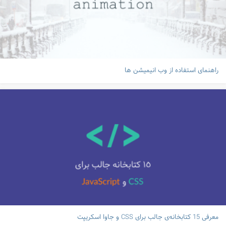
راهنمای استفاده از وب انیمیشن ها
معرفی 15 کتابخانه‌ی جالب برای CSS و جاوا اسکریپت