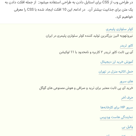
در طراحی وب از CSS برای استایل دادن به طراحی استفاده میشود; از جمله افکت دادن به
یک متن برای جذابیت بیشتر آن. در ادامه, این 10 افکت ایجاد شده با CSS را معرفی
خواهیم کرد.
کولر سلولزی پلیمری
نیروتهویه البرز بزرگترین تولید کننده کولر سلولزی پلیمری در ایران
کاور تریدر
آی پی ثابت کاور تریدر ۲ کاربره و نامحدود با 11 لوکیشن
آموزش خرید ارز دیجیتال
حمل اثاثیه منزل در تهران
های سرور
خرید آی پی ثابت معتبر برای ترید و صرافی و هوش مصنوعی های گوگل
حرف آخر
سرور HP برای کارخانه‌ها
نمایندگی هاست وردپرس
وکیل بی