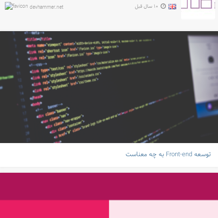
۱۰ سال قبل
devhammer.net
توسعه Front-end به چه معناست