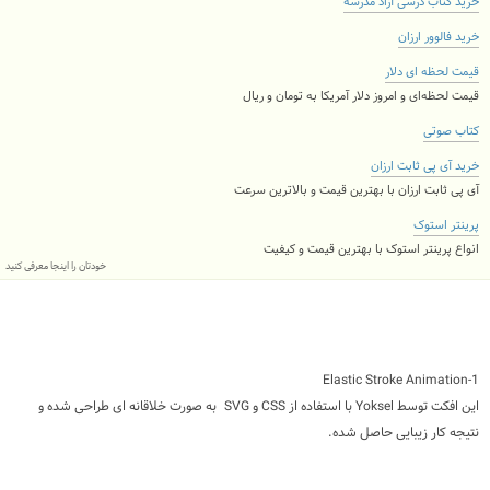
خرید کتاب درسی آزاد مدرسه
خرید فالوور ارزان
قیمت لحظه ای دلار
قیمت لحظه‌ای و امروز دلار آمریکا به تومان و ریال
کتاب صوتی
خرید آی پی ثابت ارزان
آی پی ثابت ارزان با بهترین قیمت و بالاترین سرعت
پرینتر استوک
انواع پرینتر استوک با بهترین قیمت و کیفیت
خودتان را اینجا معرفی کنید
1-Elastic Stroke Animation
این افکت توسط Yoksel با استفاده از CSS و SVG به صورت خلاقانه ای طراحی شده و
نتیجه کار زیبایی حاصل شده.