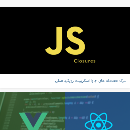
درک closure های جاوا اسکریپت: رویکرد عملی