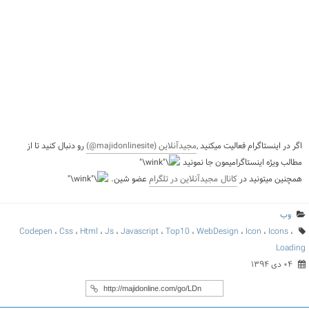
اگر در اینستاگرام
فعالیت میکنید ,
مجیدآنلاین
(majidonlinesite@)
رو دنبال کنید تا از
مطالب ویژه اینستاگرامیمون جا نمونید
همچنین میتونید در
کانال مجیدآنلاین در تلگرام
عضو شین.
وب
Codepen
،
Css
،
Html
،
Js
،
Javascript
،
Top10
،
WebDesign
،
Icon
،
Icons
،
Loading
۰۴ دی ۱۳۹۴