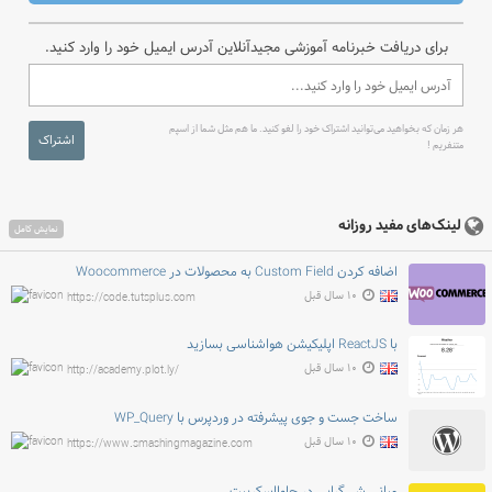
برای دریافت خبرنامه آموزشی مجیدآنلاین آدرس ایمیل خود را وارد کنید.
هر زمان که بخواهید می‌توانید اشتراک خود را لغو کنید. ما هم مثل شما از اسپم
اشتراک
متنفریم !
لینک‌های مفید روزانه
نمایش کامل
اضافه کردن Custom Field به محصولات در Woocommerce
۱۰ سال قبل
https://code.tutsplus.com
با ReactJS اپلیکیشن هواشناسی بسازید
۱۰ سال قبل
http://academy.plot.ly/
ساخت جست و جوی پیشرفته در وردپرس با WP_Query
۱۰ سال قبل
https://www.smashingmagazine.com