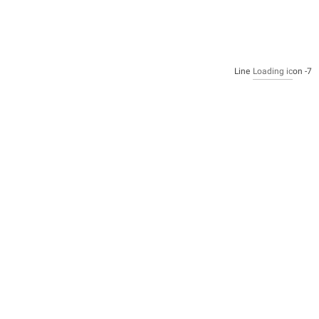
Loading ic
on
7- Line