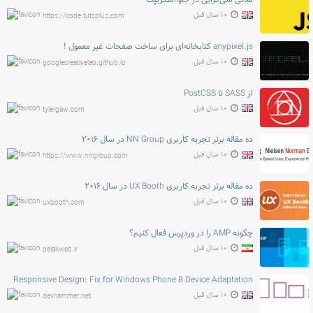
مبانی شی‌گرایی در جاوااسکریپت
۱۰ سال قبل
https://code.tutsplus.com
anypixel.js کتابخانه‌ای برای ساخت صفحات غیر معمول !
۱۰ سال قبل
googlecreativelab.github.io
از SASS تا PostCSS
۱۰ سال قبل
tylergaw.com
ده مقاله برتر تجربه کاربری NN Group در سال ۲۰۱۶
۱۰ سال قبل
https://www.nngroup.com
ده مقاله برتر تجربه کاربری UX Booth در سال ۲۰۱۶
۱۰ سال قبل
uxbooth.com
چگونه AMP را در وردپرس فعال کنیم؟
۱۰ سال قبل
pelakweb.ir
Responsive Design: Fix for Windows Phone 8 Device Adaptation
۱۰ سال قبل
devhammer.net