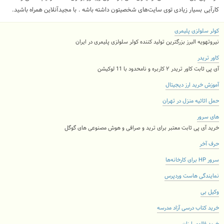
کارآیی بسیار زیادی توی سایت‌های شخصیتون داشته باشه . با مجیدآنلاین همراه باشید.
کولر سلولزی پلیمری
نیروتهویه البرز بزرگترین تولید کننده کولر سلولزی پلیمری در ایران
کاور تریدر
آی پی ثابت کاور تریدر ۲ کاربره و نامحدود با 11 لوکیشن
آموزش خرید ارز دیجیتال
حمل اثاثیه منزل در تهران
های سرور
خرید آی پی ثابت معتبر برای ترید و صرافی و هوش مصنوعی های گوگل
حرف آخر
سرور HP برای کارخانه‌ها
نمایندگی هاست وردپرس
وکیل بی
خرید کتاب درسی آزاد مدرسه
خرید فالوور ارزان