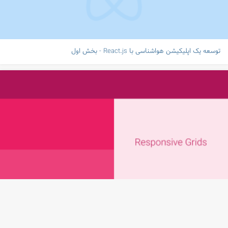
توسعه یک اپلیکیشن هواشناسی با React.js - بخش اول
۲۰ سیستم گریدبندی ریسپانسیو برای صفحه بندی (Layout) رابط کاربری