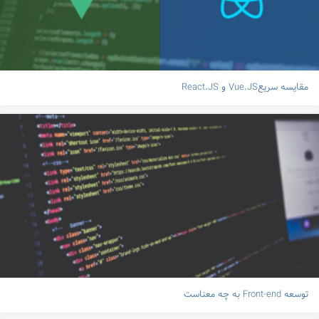
مقایسه سریعVue.JS و React.JS
توسعه Front-end به چه معناست