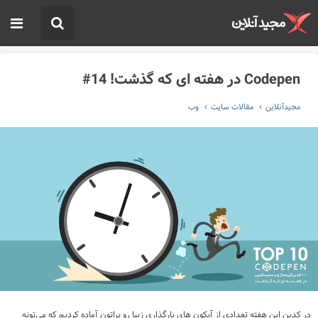
Codepen در هفته ای که گذشت! 14#
مجیدآنلاین
مقالات سایت
وب
در کدپن این هفته تعدادی از آیکون های بارگذاری زیبا رو براتون آماده کردیم که می‌تونه