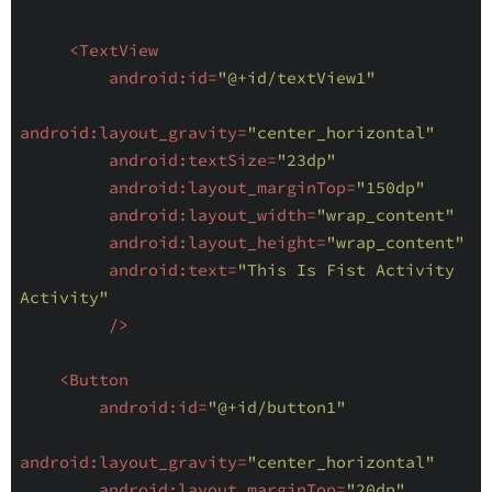
<
TextView
android:id
=
"@+id/textView1"
android:layout_gravity
=
"center_horizontal"
android:textSize
=
"23dp"
android:layout_marginTop
=
"150dp"
android:layout_width
=
"wrap_content"
android:layout_height
=
"wrap_content"
android:text
=
"This Is Fist Activity 
Activity"
         />
<
Button
android:id
=
"@+id/button1"
android:layout_gravity
=
"center_horizontal"
android:layout_marginTop
=
"20dp"