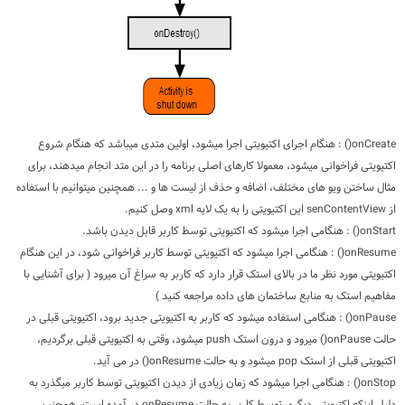
onCreate() : هنگام اجرای اکتیویتی اجرا میشود، اولین متدی میباشد که هنگام شروع
اکتیویتی فراخوانی میشود، معمولا کارهای اصلی برنامه را در این متد انجام میدهند، برای
مثال ساختن ویو های مختلف، اضافه و حذف از لیست ها و ... همچنین میتوانیم با استفاده
از senContentView این اکتیویتی را به یک لایه xml وصل کنیم.
onStart() : هنگامی اجرا میشود که اکتیویتی توسط کاربر قابل دیدن باشد.
onResume() : هنگامی اجرا میشود که اکتیویتی توسط کاربر فراخوانی شود، در این هنگام
اکتیویتی مورد نظر ما در بالای استک قرار دارد که کاربر به سراغ آن میرود ( برای آشنایی با
مفاهیم استک به منابع ساختمان های داده مراجعه کنید )
onPause() : هنگامی استفاده میشود که کاربر به اکتیویتی جدید برود، اکتیویتی قبلی در
حالت onPause() میرود و درون استک push میشود، وقتی به اکتیویتی قبلی برگردیم،
اکتیویتی قبلی از استک pop میشود و به حالت onResume() در می آید.
onStop() : هنگامی اجرا میشود که زمان زیادی از دیدن اکتیویتی توسط کاربر میگذرد به