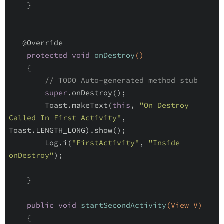
    }

@Override
protected
void
onDestroy
()
{

// TODO Auto-generated method stub
super
.onDestroy();

        Toast.makeText(
this
, 
"On Destroy 
Called In First Activity"
, 
Toast.LENGTH_LONG).show();

        Log.i(
"FirstActivity"
, 
"Inside 
onDestroy"
);

    }

public
void
startSecondActivity
(View V)
{
