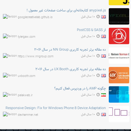
anypixel.js کتابخانه‌ای برای ساخت صفحات غیر معمول !
۱۰ سال قبل
googlecreativelab.github.io
از SASS تا PostCSS
۱۰ سال قبل
tylergaw.com
ده مقاله برتر تجربه کاربری NN Group در سال ۲۰۱۶
۱۰ سال قبل
https://www.nngroup.com
ده مقاله برتر تجربه کاربری UX Booth در سال ۲۰۱۶
۱۰ سال قبل
uxbooth.com
چگونه AMP را در وردپرس فعال کنیم؟
۱۰ سال قبل
pelakweb.ir
Responsive Design: Fix for Windows Phone 8 Device Adaptation
۱۰ سال قبل
devhammer.net