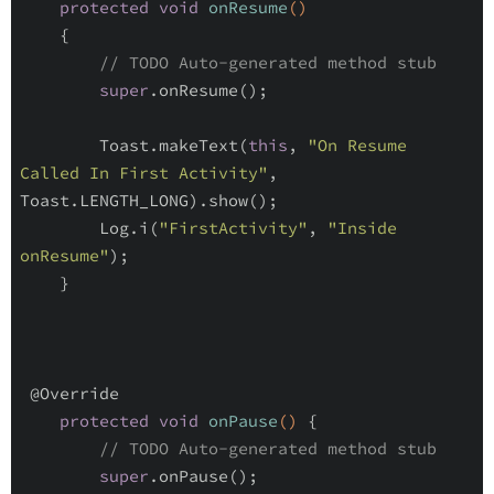
protected
void
onResume
()
{

// TODO Auto-generated method stub
super
.onResume();

        Toast.makeText(
this
, 
"On Resume 
Called In First Activity"
, 
Toast.LENGTH_LONG).show();

        Log.i(
"FirstActivity"
, 
"Inside 
onResume"
);

    }

@Override
protected
void
onPause
()
{

// TODO Auto-generated method stub
super
.onPause();
