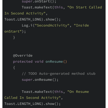
super
.onStart();

        Toast.makeText(
this
, 
"On Start Called 
In Second Activity"
, 
Toast.LENGTH_LONG).show();

        Log.i(
"SecondActivity"
, 
"Inside 
onStart"
);

    }

@Override
protected
void
onResume
()
{

// TODO Auto-generated method stub
super
.onResume();

        Toast.makeText(
this
, 
"On Resume 
Called In Second Activity"
, 
Toast.LENGTH_LONG).show();
