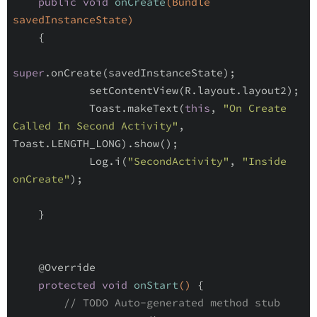
public
void
onCreate
(Bundle 
savedInstanceState)
{

super
.onCreate(savedInstanceState);

            setContentView(R.layout.layout2);

            Toast.makeText(
this
, 
"On Create 
Called In Second Activity"
, 
Toast.LENGTH_LONG).show();

            Log.i(
"SecondActivity"
, 
"Inside 
onCreate"
);

    }

@Override
protected
void
onStart
()
{

// TODO Auto-generated method stub