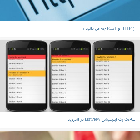
از HTTP و REST چه می دانید ؟
ساخت یک اپلیکیشن ListView در اندروید