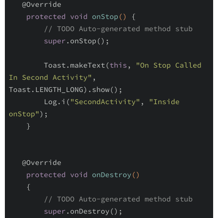
@Override
protected
void
onStop
()
{

// TODO Auto-generated method stub
super
.onStop();

        Toast.makeText(
this
, 
"On Stop Called 
In Second Activity"
, 
Toast.LENGTH_LONG).show();

        Log.i(
"SecondActivity"
, 
"Inside 
onStop"
);

    }

@Override
protected
void
onDestroy
()
{

// TODO Auto-generated method stub
super
.onDestroy();
