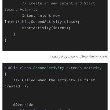
// create an new Intent and Start 
Second Activity
        Intent intent=
new
Intent(
this
,SecondActivity.class);

        startActivity(intent);

    }

}

SecondActivity.java را به صورت زیر قرار دهید :
public
class
SecondActivity
extends
Activity
{

/** Called when the activity is first 
created. */
@Override