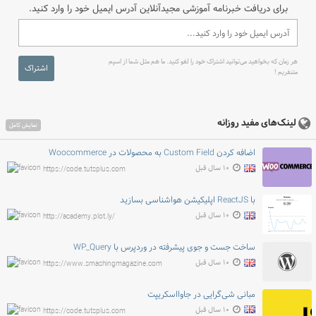
برای دریافت خبرنامه آموزشی مجیدآنلاین آدرس ایمیل خود را وارد کنید.
هر زمان که بخواهید می‌توانید اشتراک خود را لغو کنید. ما هم مثل شما از اسپم
اشتراک
متنفریم !
لینک‌های مفید روزانه
نمایش کامل
اضافه کردن Custom Field به محصولات در Woocommerce
۱۰ سال قبل
https://code.tutsplus.com
با ReactJS اپلیکیشن هواشناسی بسازید
۱۰ سال قبل
http://academy.plot.ly/
ساخت جست و جوی پیشرفته در وردپرس با WP_Query
۱۰ سال قبل
https://www.smashingmagazine.com
مبانی شی‌گرایی در جاوااسکریپت
۱۰ سال قبل
https://code.tutsplus.com