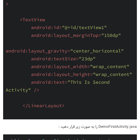
>
<
TextView
android:id
=
"@+id/textView1"
android:layout_marginTop
=
"150dp"
android:layout_gravity
=
"center_horizontal"
android:textSize
=
"23dp"
android:layout_width
=
"wrap_content"
android:layout_height
=
"wrap_content"
android:text
=
"This Is Second 
Activity"
 />
</
LinearLayout
>
DemoFirstActivity.java را به صورت زیر قرار دهید :