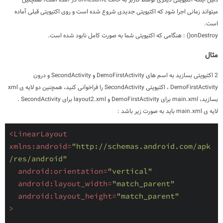
دلیل اینکه اکتیویتی دیگری توسط کاربر به حالت onResume در آمده است، همچنین
میتواند زمانی اجرا شود که اکتیویتی جدیدی شروع شده است و روی اکتیویتی قبلی آماده
است.
onDestroy() : هنگامی که اکتیویتی شما به صورت کامل نابود شده است.
مثال
2 اکتیویتی بسازید به اسم های DemoFirstActivity و SecondActivity و درون
DemoFirstActivity ، اکتیویتی SecondActivity را فراخوانی کنید، همچنین دو لایه ی xml
بسازید، main.xml برای DemoFirstActivity و layout2.xml برای SecondActivity .
لایه ی main.xml باید به صورت زیر باشد :
<
LinearLayout
xmlns:android
=
"http://schemas.android.com/apk
/res/android"
android:orientation
=
"vertical"
android:layout_width
=
"match_parent"
android:layout_height
=
"match_parent"
>