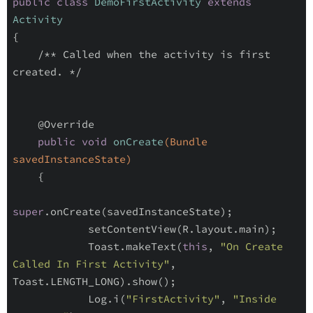
public
class
DemoFirstActivity
extends
Activity
{

/** Called when the activity is first 
created. */
@Override
public
void
onCreate
(Bundle 
savedInstanceState)
{

super
.onCreate(savedInstanceState);

            setContentView(R.layout.main);

            Toast.makeText(
this
, 
"On Create 
Called In First Activity"
, 
Toast.LENGTH_LONG).show();

            Log.i(
"FirstActivity"
, 
"Inside 