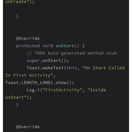
onCreate"
);

    }

@Override
protected
void
onStart
()
{

// TODO Auto-generated method stub
super
.onStart();

        Toast.makeText(
this
, 
"On Start Called 
In First Activity"
, 
Toast.LENGTH_LONG).show();

        Log.i(
"FirstActivity"
, 
"Inside 
onStart"
);

    }

@Override