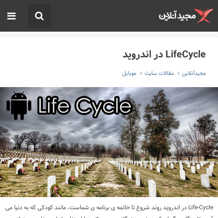
LifeCycle در اندروید
مجیدآنلاین
مقالات سایت
موبایل
Life-Cycle در اندروید روند شروع تا خاتمه ی برنامه ی شماست، مانند کودکی که به دنیا می