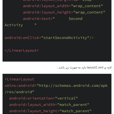
android:layout_width
=
"wrap_content"
android:layout_height
=
"wrap_content"
android:text
=
"      Second 
Activity     "
android:onClick
=
"startSecondActivity"
/>
</
LinearLayout
>
لایه ی layout2.xml باید به صورت زیر باشد :
<
LinearLayout
xmlns:android
=
"http://schemas.android.com/apk
/res/android"
android:orientation
=
"vertical"
android:layout_width
=
"match_parent"
android:layout_height
=
"match_parent"