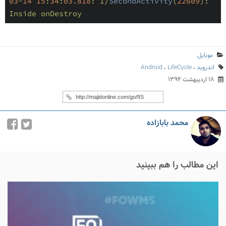
03
-
14
15
:
34
:
03.818
: I/
SecondActivity
(
22609
): 
Inside onDestroy
موبایل
اندروید
،
LifeCycle
،
Android
۱۸ اردیبهشت ۱۳۹۴
محمد بابازاده
این مطالب را هم ببینید