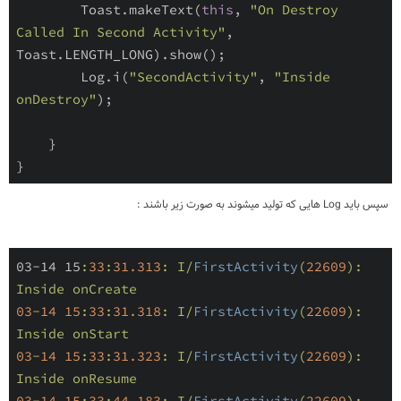
        Toast.makeText(
this
, 
"On Destroy 
Called In Second Activity"
, 
Toast.LENGTH_LONG).show();

        Log.i(
"SecondActivity"
, 
"Inside 
onDestroy"
);

    }

سپس باید Log هایی که تولید میشوند به صورت زیر باشند :
03-14 15
:
33
:
31.313
: I/
FirstActivity
(
22609
): 
03
-
14
15
:
33
:
31.318
: I/
FirstActivity
(
22609
): 
03
-
14
15
:
33
:
31.323
: I/
FirstActivity
(
22609
): 
03
-
14
15
:
33
:
44.183
: I/
FirstActivity
(
22609
): 