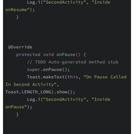
        Log.i(
"SecondActivity"
, 
"Inside 
onResume"
);

    }

@Override
protected
void
onPause
()
{

// TODO Auto-generated method stub
super
.onPause();

        Toast.makeText(
this
, 
"On Pause Called 
In Second Activity"
, 
Toast.LENGTH_LONG).show();

        Log.i(
"SecondActivity"
, 
"Inside 
onPause"
);

    }
