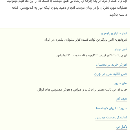
آید و تا هنگام مرگ از یک چرخه ی زندگانی عبور میکند، با استفاده از این مفاهیم میتوانید
عملیات مورد نظرتان را در زمان درست انجام دهید بدون اینکه نیاز به کدنویسی اضافه
داشته باشید.
کولر سلولزی پلیمری
نیروتهویه البرز بزرگترین تولید کننده کولر سلولزی پلیمری در ایران
کاور تریدر
آی پی ثابت کاور تریدر ۲ کاربره و نامحدود با 11 لوکیشن
آموزش خرید ارز دیجیتال
حمل اثاثیه منزل در تهران
های سرور
خرید آی پی ثابت معتبر برای ترید و صرافی و هوش مصنوعی های گوگل
حرف آخر
سرور HP برای کارخانه‌ها
نمایندگی هاست وردپرس
وکیل بی