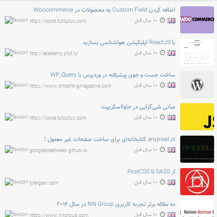
اضافه کردن Custom Field به محصولات در Woocommerce
۱۰ سال قبل
https://code.tutsplus.com
با ReactJS اپلیکیشن هواشناسی بسازید
۱۰ سال قبل
http://academy.plot.ly/
ساخت جست و جوی پیشرفته در وردپرس با WP_Query
۱۰ سال قبل
https://www.smashingmagazine.com
مبانی شی‌گرایی در جاوااسکریپت
۱۰ سال قبل
https://code.tutsplus.com
anypixel.js کتابخانه‌ای برای ساخت صفحات غیر معمول !
۱۰ سال قبل
googlecreativelab.github.io
از SASS تا PostCSS
۱۰ سال قبل
tylergaw.com
ده مقاله برتر تجربه کاربری NN Group در سال ۲۰۱۶
۱۰ سال قبل
https://www.nngroup.com