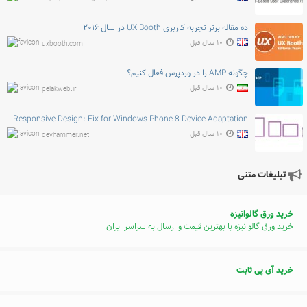
ده مقاله برتر تجربه کاربری UX Booth در سال ۲۰۱۶
۱۰ سال قبل
uxbooth.com
چگونه AMP را در وردپرس فعال کنیم؟
۱۰ سال قبل
pelakweb.ir
Responsive Design: Fix for Windows Phone 8 Device Adaptation
۱۰ سال قبل
devhammer.net
تبلیغات متنی
خرید ورق گالوانیزه
خرید ورق گالوانیزه با بهترین قیمت و ارسال به سراسر ایران
خرید آی پی ثابت