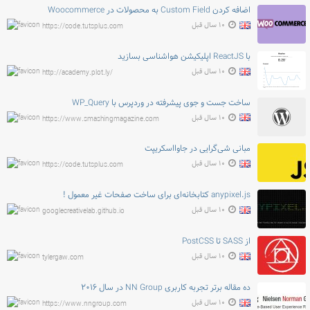
اضافه کردن Custom Field به محصولات در Woocommerce
۱۰ سال قبل
https://code.tutsplus.com
با ReactJS اپلیکیشن هواشناسی بسازید
۱۰ سال قبل
http://academy.plot.ly/
ساخت جست و جوی پیشرفته در وردپرس با WP_Query
۱۰ سال قبل
https://www.smashingmagazine.com
مبانی شی‌گرایی در جاوااسکریپت
۱۰ سال قبل
https://code.tutsplus.com
anypixel.js کتابخانه‌ای برای ساخت صفحات غیر معمول !
۱۰ سال قبل
googlecreativelab.github.io
از SASS تا PostCSS
۱۰ سال قبل
tylergaw.com
ده مقاله برتر تجربه کاربری NN Group در سال ۲۰۱۶
۱۰ سال قبل
https://www.nngroup.com