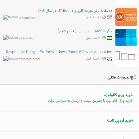
ده مقاله برتر تجربه کاربری UX Booth در سال ۲۰۱۶
۱۰ سال قبل
uxbooth.com
چگونه AMP را در وردپرس فعال کنیم؟
۱۰ سال قبل
pelakweb.ir
Responsive Design: Fix for Windows Phone 8 Device Adaptation
۱۰ سال قبل
devhammer.net
تبلیغات متنی
خرید ورق گالوانیزه
خرید ورق گالوانیزه با بهترین قیمت و ارسال به سراسر ایران
خرید آی پی ثابت