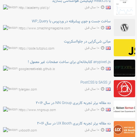
با ReactJS اپلیکیشن هواشناسی بسازید
۱۰ سال قبل
http://academy.plot.ly/
ساخت جست و جوی پیشرفته در وردپرس با WP_Query
۱۰ سال قبل
https://www.smashingmagazine.com
مبانی شی‌گرایی در جاوااسکریپت
۱۰ سال قبل
https://code.tutsplus.com
anypixel.js کتابخانه‌ای برای ساخت صفحات غیر معمول !
۱۰ سال قبل
googlecreativelab.github.io
از SASS تا PostCSS
۱۰ سال قبل
tylergaw.com
ده مقاله برتر تجربه کاربری NN Group در سال ۲۰۱۶
۱۰ سال قبل
https://www.nngroup.com
ده مقاله برتر تجربه کاربری UX Booth در سال ۲۰۱۶
۱۰ سال قبل
uxbooth.com